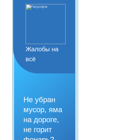
Жалобы на
всё
Не убран
мусор, яма
на дороге,
не горит
фонарь?