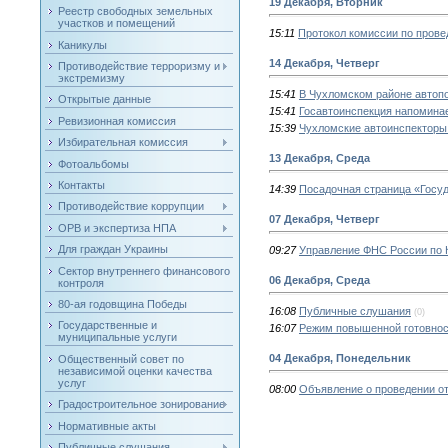
19 Декабря, Вторник
Реестр свободных земельных
участков и помещений
15:11
Протокол комиссии по прове
Каникулы
14 Декабря, Четверг
Противодействие терроризму и
экстремизму
15:41
В Чухломском районе автопо
Открытые данные
15:41
Госавтоинспекция напоминае
Ревизионная комиссия
15:39
Чухломские автоинспекторы 
Избирательная комиссия
13 Декабря, Среда
Фотоальбомы
Контакты
14:39
Посадочная страница «Госу
Противодействие коррупции
07 Декабря, Четверг
ОРВ и экспертиза НПА
Для граждан Украины
09:27
Управление ФНС России по К
Сектор внутреннего финансового
06 Декабря, Среда
контроля
80-ая годовщина Победы
16:08
Публичные слушания
(0)
Государственные и
16:07
Режим повышенной готовно
муниципальные услуги
04 Декабря, Понедельник
Общественный совет по
независимой оценки качества
услуг
08:00
Объявление о проведении от
Градостроительное зонирование
Нормативные акты
Публичные слушания