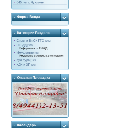
645 лет г. Чухломе
Форма Входа
Категории Раздела
Спорт и ВФСК ГТО
[192]
ГИБДД
[330]
Информация от ГИБДД
Имущество
[58]
Имущество и земельные отношения
Культура
[123]
КДН и ЗП
[10]
Опасная Площадка
Календарь