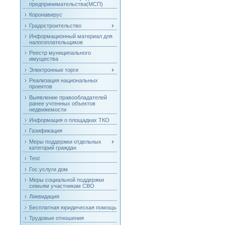
предпринимательства(МСП)
Коронавирус
Градостроительство
Информационный материал для
налогоплательщиков
Реестр муниципального
имущества
Электронные торги
Реализация национальных
проектов
Выявление правообладателей
ранее учтенных объектов
недвижемости
Информация о площадках ТКО
Газификация
Меры поддержки отдельных
категорий граждан
Test
Гос.услуги дом
Меры социальной поддержки
семьям участникам СВО
Ликвидация
Бесплатная юридическая помощь
Трудовые отношения