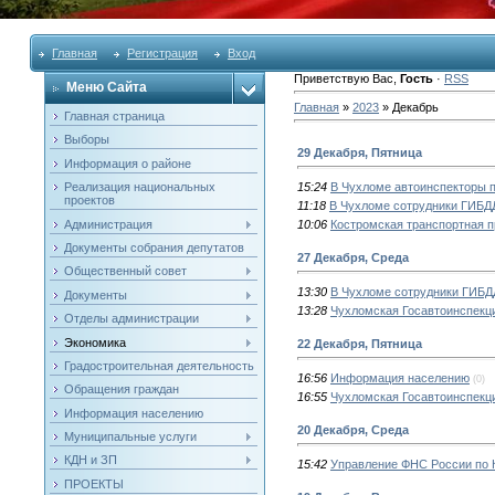
Главная
Регистрация
Вход
Приветствую Вас
,
Гость
·
RSS
Меню Сайта
Главная
»
2023
»
Декабрь
Главная страница
Выборы
29 Декабря, Пятница
Информация о районе
Реализация национальных
15:24
В Чухломе автоинспекторы п
проектов
11:18
В Чухломе сотрудники ГИБД
Администрация
10:06
Костромская транспортная п
Документы собрания депутатов
27 Декабря, Среда
Общественный совет
13:30
В Чухломе сотрудники ГИБДД
Документы
13:28
Чухломская Госавтоинспекци
Отделы администрации
Экономика
22 Декабря, Пятница
Градостроительная деятельность
16:56
Информация населению
(0)
Обращения граждан
16:55
Чухломская Госавтоинспекци
Информация населению
20 Декабря, Среда
Муниципальные услуги
КДН и ЗП
15:42
Управление ФНС России по К
ПРОЕКТЫ