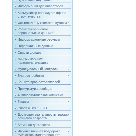
Информация для инвесторов
Калькулятор процедур в сфере
строительства
Фестиваль"Чухломская пуговка"
Ролик "Береги свои
персональные данные"
Информационные ресурсы
Персональные данные
Списки фондов
Личный кабинет
налогоплатильщика
Муниципальный контроль
Благоустройство
Защита прав потребителей
Прокуратура сообщает
Антинаркотическая комиссия
Туризм
Спорт и ВФСК ГТО
Досуговая деятельность граждан
пожилого возраста
Активное долголетие
Имущественная поддержка
субъектов малого среднего