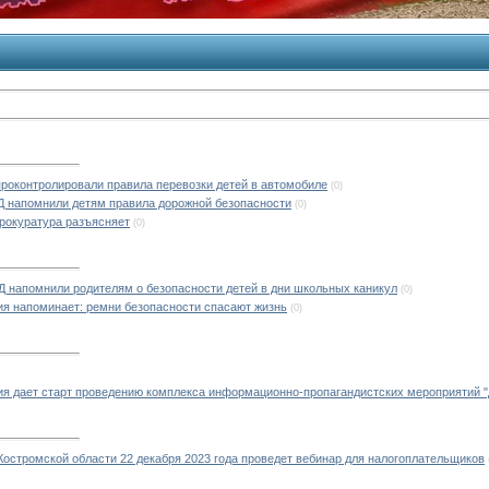
роконтролировали правила перевозки детей в автомобиле
(0)
Д напомнили детям правила дорожной безопасности
(0)
рокуратура разъясняет
(0)
 напомнили родителям о безопасности детей в дни школьных каникул
(0)
я напоминает: ремни безопасности спасают жизнь
(0)
я дает старт проведению комплекса информационно-пропагандистских мероприятий "
остромской области 22 декабря 2023 года проведет вебинар для налогоплательщиков