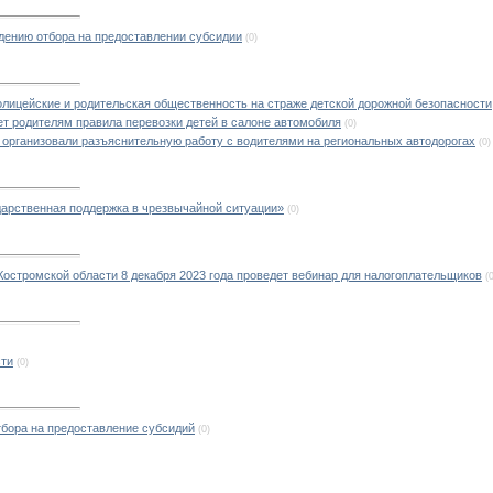
дению отбора на предоставлении субсидии
(0)
лицейские и родительская общественность на страже детской дорожной безопасности
т родителям правила перевозки детей в салоне автомобиля
(0)
организовали разъяснительную работу с водителями на региональных автодорогах
(0)
дарственная поддержка в чрезвычайной ситуации»
(0)
остромской области 8 декабря 2023 года проведет вебинар для налогоплательщиков
(
сти
(0)
бора на предоставление субсидий
(0)