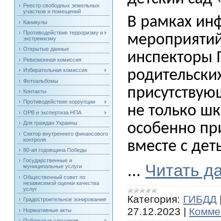
Реестр свободных земельных
участков и помещений
В рамках ин
Каникулы
Противодействие терроризму и
мероприятий
экстремизму
Открытые данные
инспекторы 
Ревизионная комиссия
Избирательная комиссия
родительских
Фотоальбомы
присутствую
Контакты
Противодействие коррупции
не только ш
ОРВ и экспертиза НПА
Для граждан Украины
особенно пр
Сектор внутреннего финансового
контроля
вместе с дет
80-ая годовщина Победы
Государственные и
...
Читать д
муниципальные услуги
Общественный совет по
независимой оценки качества
услуг
Категория:
ГИБДД
Градостроительное зонирование
27.12.2023
|
Комме
Нормативные акты
Публичные слушания