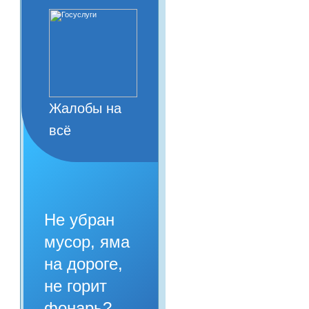
Жалобы на
всё
Не убран
мусор, яма
на дороге,
не горит
фонарь?