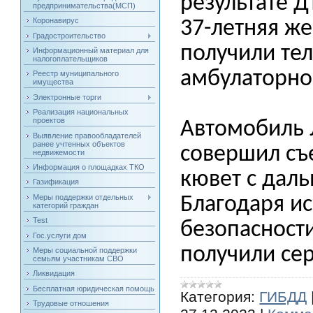
результате 
предпринимательства(МСП)
Коронавирус
37-летняя ж
Градостроительство
получили те
Информационный материал для
налогоплательщиков
амбулаторно
Реестр муниципального
имущества
Электронные торги
Реализация национальных
проектов
Автомобиль 
Выявление правообладателей
ранее учтенных объектов
совершил съ
недвижемости
Информация о площадках ТКО
кювет с дал
Газификация
Меры поддержки отдельных
Благодаря и
категорий граждан
Test
безопасност
Гос.услуги дом
получили се
Меры социальной поддержки
семьям участникам СВО
Ликвидация
Бесплатная юридическая помощь
Категория:
ГИБДД
Трудовые отношения