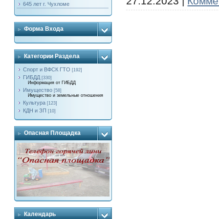
27.12.2023
|
Комме
645 лет г. Чухломе
Форма Входа
Категории Раздела
Спорт и ВФСК ГТО
[192]
ГИБДД
[330]
Информация от ГИБДД
Имущество
[58]
Имущество и земельные отношения
Культура
[123]
КДН и ЗП
[10]
Опасная Площадка
Календарь