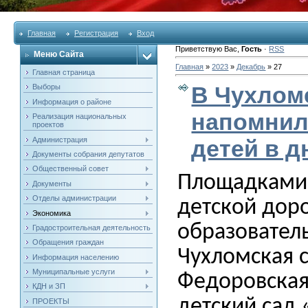
Главная
Регистрация
Вход
Приветствую Вас
,
Гость
·
RSS
Меню Сайта
Главная
»
2023
»
Декабрь
»
27
Главная страница
В Чухлом
Выборы
Информация о районе
напомнил
Реализация национальных
проектов
Администрация
детей в 
Документы собрания депутатов
Общественный совет
Площадками 
Документы
Отделы администрации
детской дор
Экономика
образовател
Градостроительная деятельность
Обращения граждан
Чухломская 
Информация населению
Муниципальные услуги
Федоровская
КДН и ЗП
детский сад 
ПРОЕКТЫ