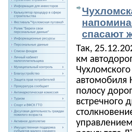
Информация для инвесторов
Чухломск
Калькулятор процедур в сфере
строительства
напомина
Фестиваль"Чухломская пуговка"
Ролик "Береги свои
спасают 
персональные данные"
Информационные ресурсы
Персональные данные
Так, 25.12.20
Списки фондов
км автодоро
Личный кабинет
налогоплатильщика
Чухломского
Муниципальный контроль
Благоустройство
автомобиля 
Защита прав потребителей
Прокуратура сообщает
полосу доро
Антинаркотическая комиссия
Туризм
встречного 
Спорт и ВФСК ГТО
столкновени
Досуговая деятельность граждан
пожилого возраста
управлением
Активное долголетие
Имущественная поддержка
субъектов малого среднего