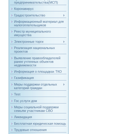
предпринимательства(МСП)
Коронавирус
Градостроительство
Информационный материал для
налогоплательщиков
Реестр муниципального
имущества
Электронные торги
Реализация национальных
проектов
Выявление правообладателей
ранее учтенных объектов
недвижемости
Информация о площадках ТКО
Газификация
Меры поддержки отдельных
категорий граждан
Test
Гос.услуги дом
Меры социальной поддержки
семьям участникам СВО
Ликвидация
Бесплатная юридическая помощь
Трудовые отношения