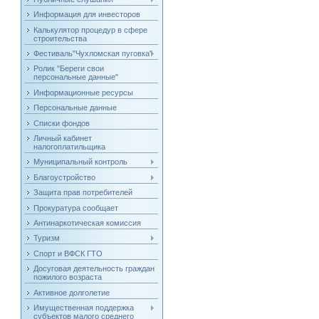
Информация для инвесторов
Калькулятор процедур в сфере
строительства
Фестиваль"Чухломская пуговка"
Ролик "Береги свои
персональные данные"
Информационные ресурсы
Персональные данные
Списки фондов
Личный кабинет
налогоплатильщика
Муниципальный контроль
Благоустройство
Защита прав потребителей
Прокуратура сообщает
Антинаркотическая комиссия
Туризм
Спорт и ВФСК ГТО
Досуговая деятельность граждан
пожилого возраста
Активное долголетие
Имущественная поддержка
субъектов малого среднего