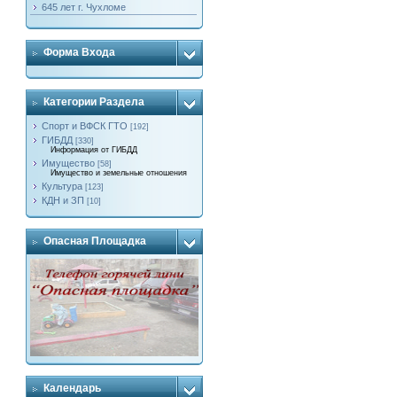
645 лет г. Чухломе
Форма Входа
Категории Раздела
Спорт и ВФСК ГТО
[192]
ГИБДД
[330]
Информация от ГИБДД
Имущество
[58]
Имущество и земельные отношения
Культура
[123]
КДН и ЗП
[10]
Опасная Площадка
Календарь