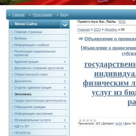
Главная
Регистрация
Вход
Приветствую Вас
,
Гость
·
RSS
Меню Сайта
Главная
»
2023
»
Декабрь
»
04
Главная страница
Объявление о проведе
Выборы
Информация о районе
Объявление о проведении
Реализация национальных
субси
проектов
государствен
Администрация
Документы собрания депутатов
индивидуа
Общественный совет
физическим ли
Документы
Отделы администрации
услуг из б
Экономика
р
Градостроительная деятельность
Обращения граждан
Информация населению
Муниципальные услуги
Просмотров:
322
|
Добавил:
ldv84
|
Дата:
04
КДН и ЗП
ПРОЕКТЫ