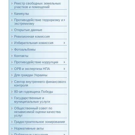
Реестр свободных земельных
участков и помещений
Каникулы
Противодействие терроризму и
экстремизму
Открытые данные
Ревизионная комиссия
Избирательная комиссия
Фотоальбомы
Контакты
Противодействие коррупции
ОРВ и экспертиза НПА
Для граждан Украины
Сектор внутреннего финансового
контроля
80-ая годовщина Победы
Государственные и
муниципальные услуги
Общественный совет по
независимой оценки качества
услуг
Градостроительное зонирование
Нормативные акты
Публичные слушания