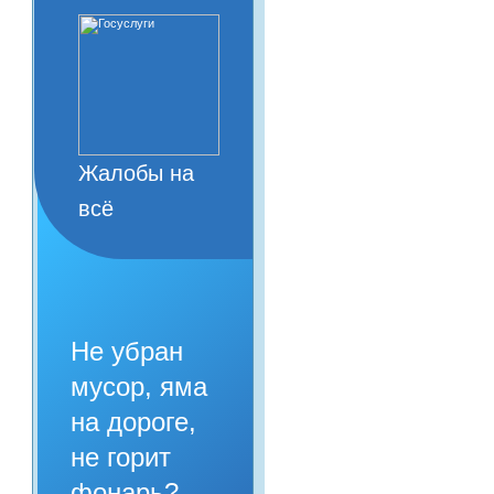
Жалобы на
всё
Не убран
мусор, яма
на дороге,
не горит
фонарь?