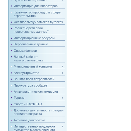
Информация для инвесторов
Калькулятор процедур в сфере
строительства
Фестиваль"Чухломская пуговка"
Ролик "Береги свои
персональные данные"
Информационные ресурсы
Персональные данные
Списки фондов
Личный кабинет
налогоплатильщика
Муниципальный контроль
Благоустройство
Защита прав потребителей
Прокуратура сообщает
Антинаркотическая комиссия
Туризм
Спорт и ВФСК ГТО
Досуговая деятельность граждан
пожилого возраста
Активное долголетие
Имущественная поддержка
субъектов малого среднего