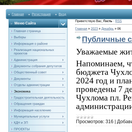
Главная
Регистрация
Вход
Приветствую Вас
,
Гость
·
RSS
Меню Сайта
Главная
»
2023
»
Декабрь
»
06
Главная страница
Публичные 
Выборы
Информация о районе
Уважаемые жит
Реализация национальных
проектов
Администрация
Напоминаем, ч
Документы собрания депутатов
бюджета Чухло
Общественный совет
2024 год и пла
Документы
Отделы администрации
проведены 7 де
Экономика
Чухлома пл. Ре
Градостроительная деятельность
администрации
Обращения граждан
Информация населению
Муниципальные услуги
Просмотров:
316
|
Добав
КДН и ЗП
ПРОЕКТЫ