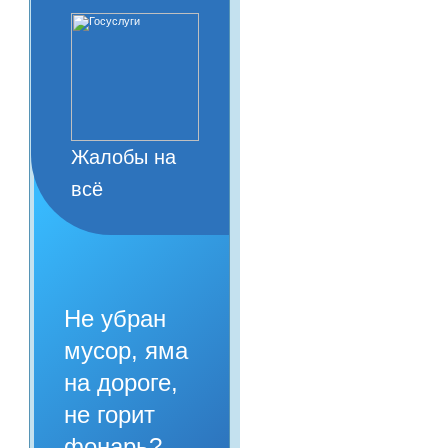
Жалобы на
всё
Не убран
мусор, яма
на дороге,
не горит
фонарь?