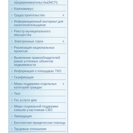
предпринимательства(МСП)
Коронавирус
Градостроительство
Информационный материал для
налогоплательщиков
Реестр муниципального
имущества
Электронные торги
Реализация национальных
проектов
Выявление правообладателей
ранее учтенных объектов
недвижемости
Информация о площадках ТКО
Газификация
Меры поддержки отдельных
категорий граждан
Test
Гос.услуги дом
Меры социальной поддержки
семьям участникам СВО
Ликвидация
Бесплатная юридическая помощь
Трудовые отношения