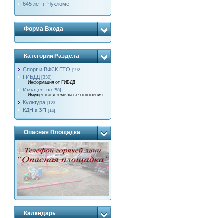
645 лет г. Чухломе
Форма Входа
Категории Раздела
Спорт и ВФСК ГТО
[192]
ГИБДД
[330]
Информация от ГИБДД
Имущество
[58]
Имущество и земельные отношения
Культура
[123]
КДН и ЗП
[10]
Опасная Площадка
Календарь