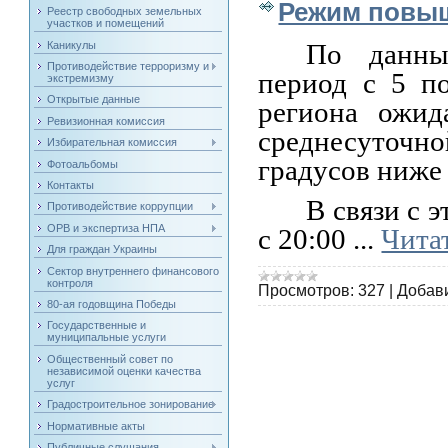
Режим повыш
Реестр свободных земельных
участков и помещений
По данны
Каникулы
Противодействие терроризму и
период с 5 п
экстремизму
Открытые данные
региона ожид
Ревизионная комиссия
среднесуточ
Избирательная комиссия
градусов ниже
Фотоальбомы
Контакты
В связи с 
Противодействие коррупции
ОРВ и экспертиза НПА
с 20:00
...
Чита
Для граждан Украины
Сектор внутреннего финансового
контроля
Просмотров:
327
|
Добав
80-ая годовщина Победы
Государственные и
муниципальные услуги
Общественный совет по
независимой оценки качества
услуг
Градостроительное зонирование
Нормативные акты
Публичные слушания