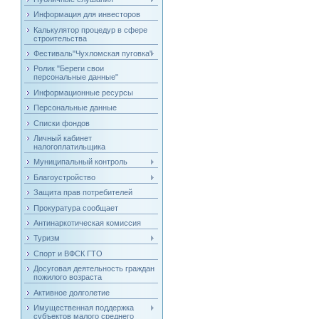
Информация для инвесторов
Калькулятор процедур в сфере
строительства
Фестиваль"Чухломская пуговка"
Ролик "Береги свои
персональные данные"
Информационные ресурсы
Персональные данные
Списки фондов
Личный кабинет
налогоплатильщика
Муниципальный контроль
Благоустройство
Защита прав потребителей
Прокуратура сообщает
Антинаркотическая комиссия
Туризм
Спорт и ВФСК ГТО
Досуговая деятельность граждан
пожилого возраста
Активное долголетие
Имущественная поддержка
субъектов малого среднего