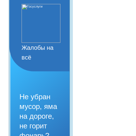
Жалобы на
всё
Не убран
мусор, яма
на дороге,
не горит
фонарь?