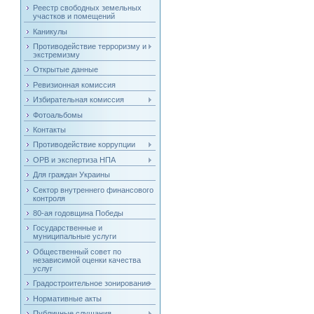
Реестр свободных земельных
участков и помещений
Каникулы
Противодействие терроризму и
экстремизму
Открытые данные
Ревизионная комиссия
Избирательная комиссия
Фотоальбомы
Контакты
Противодействие коррупции
ОРВ и экспертиза НПА
Для граждан Украины
Сектор внутреннего финансового
контроля
80-ая годовщина Победы
Государственные и
муниципальные услуги
Общественный совет по
независимой оценки качества
услуг
Градостроительное зонирование
Нормативные акты
Публичные слушания