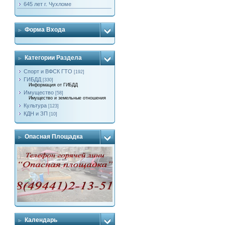
645 лет г. Чухломе
Форма Входа
Категории Раздела
Спорт и ВФСК ГТО
[192]
ГИБДД
[330]
Информация от ГИБДД
Имущество
[58]
Имущество и земельные отношения
Культура
[123]
КДН и ЗП
[10]
Опасная Площадка
Календарь