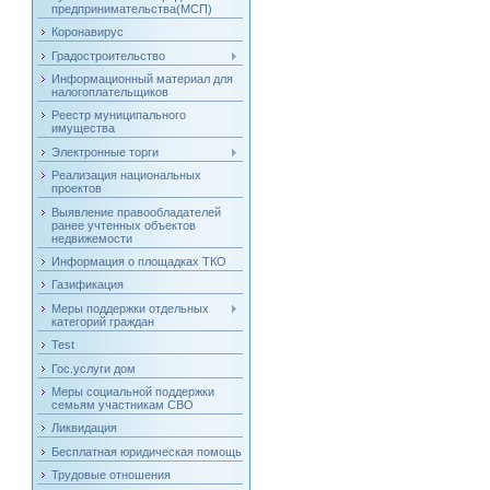
предпринимательства(МСП)
Коронавирус
Градостроительство
Информационный материал для
налогоплательщиков
Реестр муниципального
имущества
Электронные торги
Реализация национальных
проектов
Выявление правообладателей
ранее учтенных объектов
недвижемости
Информация о площадках ТКО
Газификация
Меры поддержки отдельных
категорий граждан
Test
Гос.услуги дом
Меры социальной поддержки
семьям участникам СВО
Ликвидация
Бесплатная юридическая помощь
Трудовые отношения