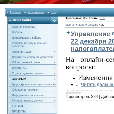
Главная
Регистрация
Вход
Приветствую Вас
,
Гость
·
RSS
Меню Сайта
Главная
»
2023
»
Декабрь
»
20
Главная страница
Управление 
Выборы
Информация о районе
22 декабря 2
Реализация национальных
проектов
налогоплат
Администрация
На онлайн-се
Документы собрания депутатов
Общественный совет
вопросы:
Документы
Отделы администрации
Изменения 
Экономика
...
Читать дальше
Градостроительная деятельность
Обращения граждан
Информация населению
Просмотров:
284
|
Добав
Муниципальные услуги
КДН и ЗП
ПРОЕКТЫ