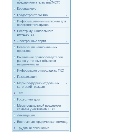
предпринимательства(МСП)
Коронавирус
Градостроительство
Информационный материал для
налогоплательщиков
Реестр муниципального
имущества
Электронные торги
Реализация национальных
проектов
Выявление правообладателей
ранее учтенных объектов
недвижемости
Информация о площадках ТКО
Газификация
Меры поддержки отдельных
категорий граждан
Test
Гос.услуги дом
Меры социальной поддержки
семьям участникам СВО
Ликвидация
Бесплатная юридическая помощь
Трудовые отношения