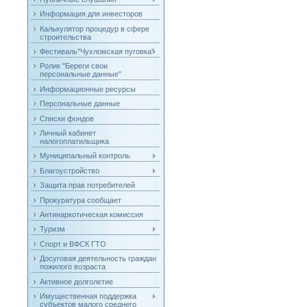
Информация для инвесторов
Калькулятор процедур в сфере
строительства
Фестиваль"Чухломская пуговка"
Ролик "Береги свои
персональные данные"
Информационные ресурсы
Персональные данные
Списки фондов
Личный кабинет
налогоплатильщика
Муниципальный контроль
Благоустройство
Защита прав потребителей
Прокуратура сообщает
Антинаркотическая комиссия
Туризм
Спорт и ВФСК ГТО
Досуговая деятельность граждан
пожилого возраста
Активное долголетие
Имущественная поддержка
субъектов малого среднего