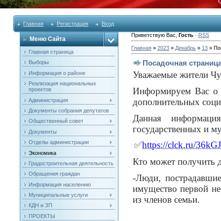
Главная
Регистрация
Вход
Приветствую Вас
,
Гость
·
RSS
Меню Сайта
Главная
»
2023
»
Декабрь
»
13
» По
Главная страница
Посадочная страница
Выборы
Уважаемые жители Чу
Информация о районе
Реализация национальных
Информируем Вас о 
проектов
дополнительных соци
Администрация
Документы собрания депутатов
Данная информация
Общественный совет
государственных и му
Документы
Отделы администрации
✅
https://clck.ru/36kG
Экономика
Кто может получить 
Градостроительная деятельность
Обращения граждан
-Люди, пострадавши
Информация населению
имущество первой не
Муниципальные услуги
из членов семьи.
КДН и ЗП
ПРОЕКТЫ