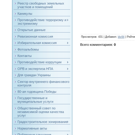
Реестр свободных земельных
участков и помещений
Каникулы
Противодействие терроризму и
экстремизму
Открытые данные
Ревизионная комиссия
Просмотров
: 431 |
Добавил
:
ldv84
|
Рейти
Избирательная комиссия
Всего комментариев
:
0
Фотоальбомы
Контакты
Противодействие коррупции
ОРВ и экспертиза НПА
Для граждан Украины
Сектор внутреннего финансового
контроля
80-ая годовщина Победы
Государственные и
муниципальные услуги
Общественный совет по
независимой оценки качества
услуг
Градостроительное зонирование
Нормативные акты
Публичные слушания