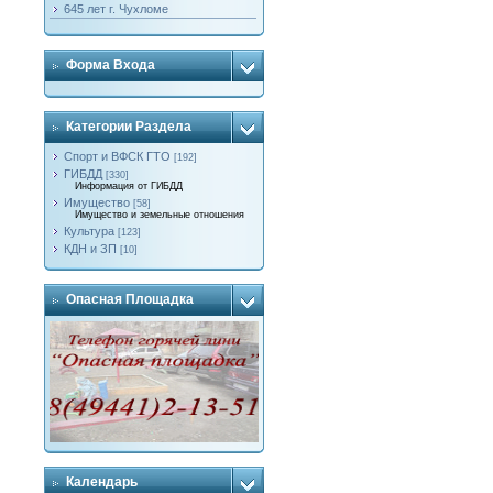
645 лет г. Чухломе
Форма Входа
Категории Раздела
Спорт и ВФСК ГТО
[192]
ГИБДД
[330]
Информация от ГИБДД
Имущество
[58]
Имущество и земельные отношения
Культура
[123]
КДН и ЗП
[10]
Опасная Площадка
Календарь