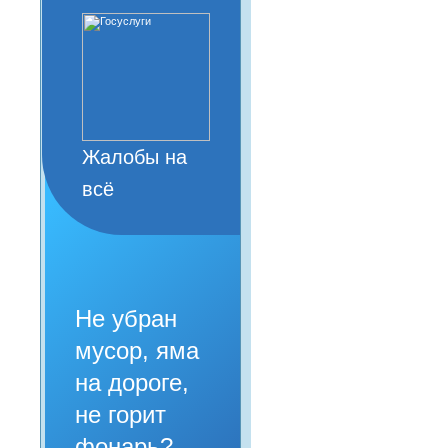
Жалобы на
всё
Не убран
мусор, яма
на дороге,
не горит
фонарь?