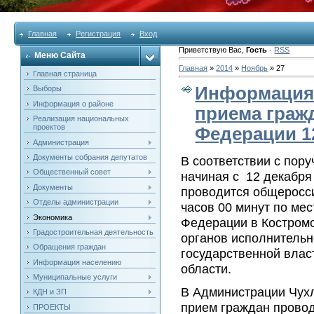
Главная
Регистрация
Вход
Приветствую Вас
,
Гость
·
RSS
Меню Сайта
Главная
»
2014
»
Ноябрь
»
27
Главная страница
Информация 
Выборы
Информация о районе
приема граж
Реализация национальных
проектов
Федерации 12
Администрация
Документы собрания депутатов
В соответствии с пор
Общественный совет
начиная с 12 декабря
Документы
проводится общеросси
Отделы администрации
часов 00 минут по ме
Экономика
Федерации в Костромс
Градостроительная деятельность
органов исполнительн
Обращения граждан
государственной влас
Информация населению
области.
Муниципальные услуги
В Администрации Чухл
КДН и ЗП
прием граждан провод
ПРОЕКТЫ