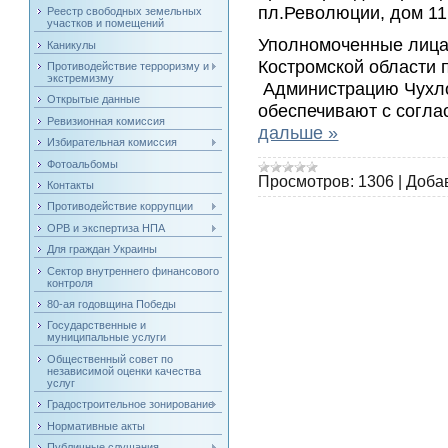
пл.Революции, дом 11
Реестр свободных земельных
участков и помещений
Уполномоченные лица
Каникулы
Костромской области
Противодействие терроризму и
экстремизму
Администрацию Чухло
Открытые данные
обеспечивают с согла
Ревизионная комиссия
дальше »
Избирательная комиссия
Фотоальбомы
Просмотров:
1306
|
Доба
Контакты
Противодействие коррупции
ОРВ и экспертиза НПА
Для граждан Украины
Сектор внутреннего финансового
контроля
80-ая годовщина Победы
Государственные и
муниципальные услуги
Общественный совет по
независимой оценки качества
услуг
Градостроительное зонирование
Нормативные акты
Публичные слушания