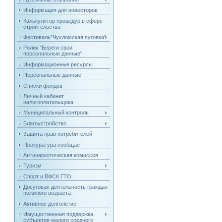
Информация для инвесторов
Калькулятор процедур в сфере
строительства
Фестиваль"Чухломская пуговка"
Ролик "Береги свои
персональные данные"
Информационные ресурсы
Персональные данные
Списки фондов
Личный кабинет
налогоплатильщика
Муниципальный контроль
Благоустройство
Защита прав потребителей
Прокуратура сообщает
Антинаркотическая комиссия
Туризм
Спорт и ВФСК ГТО
Досуговая деятельность граждан
пожилого возраста
Активное долголетие
Имущественная поддержка
субъектов малого среднего