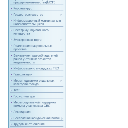
предпринимательства(МСП)
Коронавирус
Градостроительство
Информационный материал для
налогоплательщиков
Реестр муниципального
имущества
Электронные торги
Реализация национальных
проектов
Выявление правообладателей
ранее учтенных объектов
недвижемости
Информация о площадках ТКО
Газификация
Меры поддержки отдельных
категорий граждан
Test
Гос.услуги дом
Меры социальной поддержки
семьям участникам СВО
Ликвидация
Бесплатная юридическая помощь
Трудовые отношения