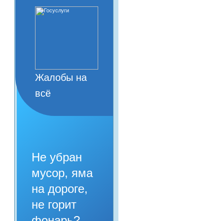
Жалобы на
всё
Не убран
мусор, яма
на дороге,
не горит
фонарь?