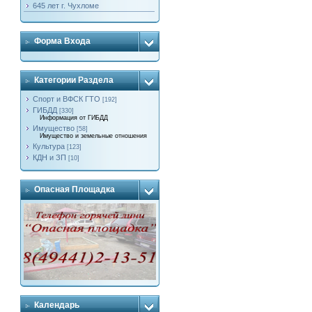
645 лет г. Чухломе
Форма Входа
Категории Раздела
Спорт и ВФСК ГТО
[192]
ГИБДД
[330]
Информация от ГИБДД
Имущество
[58]
Имущество и земельные отношения
Культура
[123]
КДН и ЗП
[10]
Опасная Площадка
Календарь