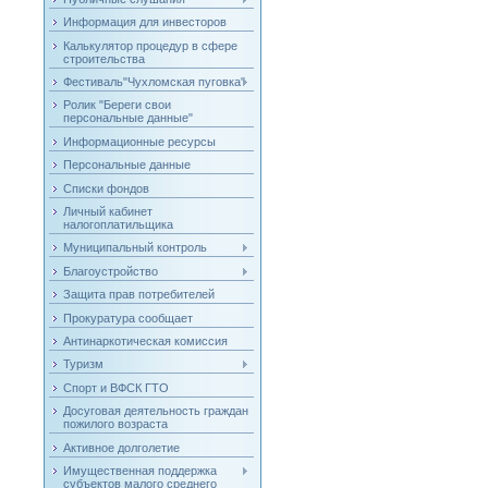
Информация для инвесторов
Калькулятор процедур в сфере
строительства
Фестиваль"Чухломская пуговка"
Ролик "Береги свои
персональные данные"
Информационные ресурсы
Персональные данные
Списки фондов
Личный кабинет
налогоплатильщика
Муниципальный контроль
Благоустройство
Защита прав потребителей
Прокуратура сообщает
Антинаркотическая комиссия
Туризм
Спорт и ВФСК ГТО
Досуговая деятельность граждан
пожилого возраста
Активное долголетие
Имущественная поддержка
субъектов малого среднего