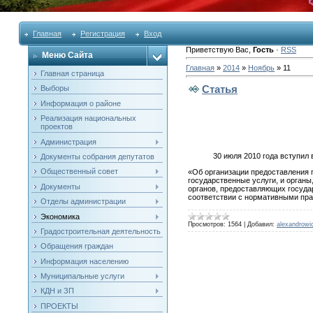
Главная
Регистрация
Вход
Приветствую Вас
,
Гость
·
RSS
Меню Сайта
Главная
»
2014
»
Ноябрь
»
11
Главная страница
Статья
Выборы
Информация о районе
Реализация национальных
проектов
Администрация
30 июля 2010 года вступил
Документы собрания депутатов
Общественный совет
«Об организации предоставления 
государственные услуги, и орган
Документы
органов, предоставляющих госуда
соответствии с нормативными пр
Отделы администрации
Экономика
Просмотров:
1564
|
Добавил:
alexandrowi
Градостроительная деятельность
Обращения граждан
Информация населению
Муниципальные услуги
КДН и ЗП
ПРОЕКТЫ