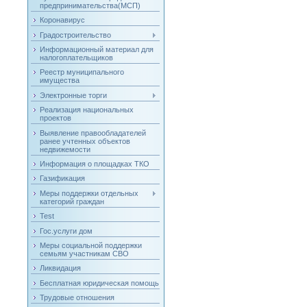
предпринимательства(МСП)
Коронавирус
Градостроительство
Информационный материал для
налогоплательщиков
Реестр муниципального
имущества
Электронные торги
Реализация национальных
проектов
Выявление правообладателей
ранее учтенных объектов
недвижемости
Информация о площадках ТКО
Газификация
Меры поддержки отдельных
категорий граждан
Test
Гос.услуги дом
Меры социальной поддержки
семьям участникам СВО
Ликвидация
Бесплатная юридическая помощь
Трудовые отношения