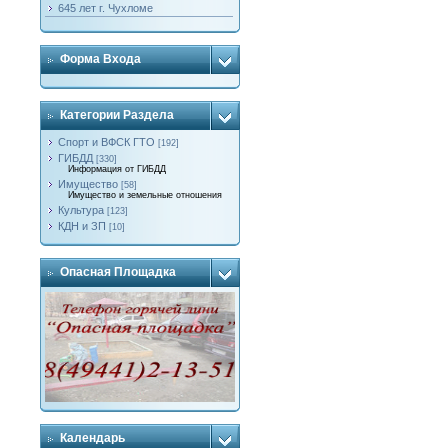
645 лет г. Чухломе
Форма Входа
Категории Раздела
Спорт и ВФСК ГТО
[192]
ГИБДД
[330]
Информация от ГИБДД
Имущество
[58]
Имущество и земельные отношения
Культура
[123]
КДН и ЗП
[10]
Опасная Площадка
Календарь