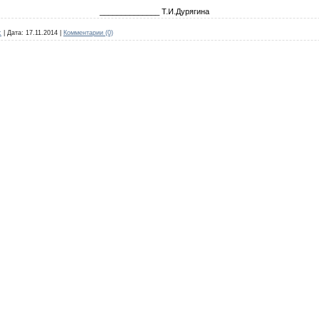
______________ Т.И.Дурягина
c
|
Дата:
17.11.2014
|
Комментарии (0)