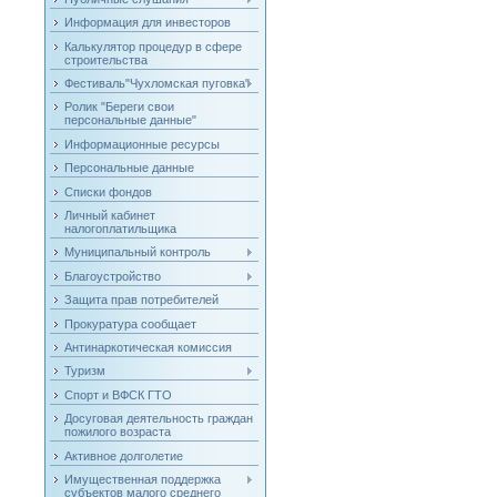
Информация для инвесторов
Калькулятор процедур в сфере
строительства
Фестиваль"Чухломская пуговка"
Ролик "Береги свои
персональные данные"
Информационные ресурсы
Персональные данные
Списки фондов
Личный кабинет
налогоплатильщика
Муниципальный контроль
Благоустройство
Защита прав потребителей
Прокуратура сообщает
Антинаркотическая комиссия
Туризм
Спорт и ВФСК ГТО
Досуговая деятельность граждан
пожилого возраста
Активное долголетие
Имущественная поддержка
субъектов малого среднего