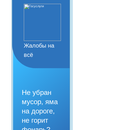
Жалобы на
всё
Не убран
мусор, яма
на дороге,
не горит
фонарь?