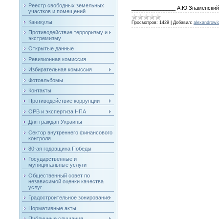
Реестр свободных земельных
_______________ А.Ю.Знаменский
участков и помещений
Каникулы
Просмотров:
1429
|
Добавил:
alexandrowi
Противодействие терроризму и
экстремизму
Открытые данные
Ревизионная комиссия
Избирательная комиссия
Фотоальбомы
Контакты
Противодействие коррупции
ОРВ и экспертиза НПА
Для граждан Украины
Сектор внутреннего финансового
контроля
80-ая годовщина Победы
Государственные и
муниципальные услуги
Общественный совет по
независимой оценки качества
услуг
Градостроительное зонирование
Нормативные акты
Публичные слушания