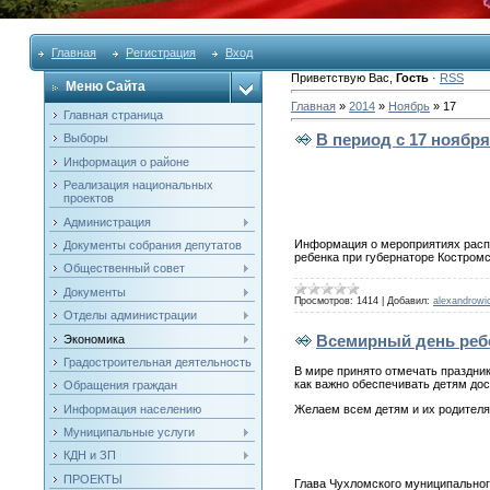
Главная
Регистрация
Вход
Приветствую Вас
,
Гость
·
RSS
Меню Сайта
Главная
»
2014
»
Ноябрь
»
17
Главная страница
В период с 17 ноябр
Выборы
Информация о районе
Реализация национальных
проектов
Администрация
Информация о мероприятиях распо
Документы собрания депутатов
ребенка при губернаторе Костром
Общественный совет
Документы
Просмотров:
1414
|
Добавил:
alexandrowi
Отделы администрации
Всемирный день ребе
Экономика
Градостроительная деятельность
В мире принято отмечать праздник
как важно обеспечивать детям до
Обращения граждан
Желаем всем детям и их родителям
Информация населению
Муниципальные услуги
КДН и ЗП
ПРОЕКТЫ
Глава Чухломского муниципальног