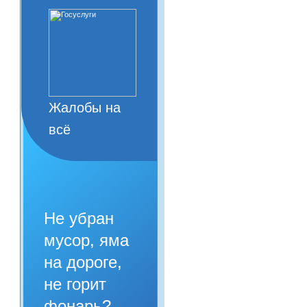
Жалобы на
всё
Не убран
мусор, яма
на дороге,
не горит
фонарь?