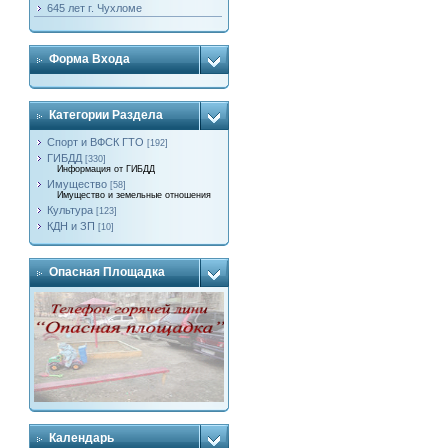
645 лет г. Чухломе
Форма Входа
Категории Раздела
Спорт и ВФСК ГТО
[192]
ГИБДД
[330]
Информация от ГИБДД
Имущество
[58]
Имущество и земельные отношения
Культура
[123]
КДН и ЗП
[10]
Опасная Площадка
Календарь