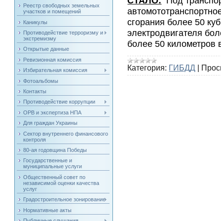
СТАЛО:
Под транспор
Реестр свободных земельных
автомототранспортное
участков и помещений
сгорания более 50 ку
Каникулы
электродвигателя бол
Противодействие терроризму и
экстремизму
более 50 километров в
Открытые данные
Ревизионная комиссия
Категория:
ГИБДД
|
Прос
Избирательная комиссия
Фотоальбомы
Контакты
Противодействие коррупции
ОРВ и экспертиза НПА
Для граждан Украины
Сектор внутреннего финансового
контроля
80-ая годовщина Победы
Государственные и
муниципальные услуги
Общественный совет по
независимой оценки качества
услуг
Градостроительное зонирование
Нормативные акты
Публичные слушания