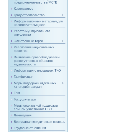
предпринимательства(МСП)
Коронавирус
Градостроительство
Информационный материал для
налогоплательщиков
Реестр муниципального
имущества
Электронные торги
Реализация национальных
проектов
Выявление правообладателей
ранее учтенных объектов
недвижемости
Информация о площадках ТКО
Газификация
Меры поддержки отдельных
категорий граждан
Test
Гос.услуги дом
Меры социальной поддержки
семьям участникам СВО
Ликвидация
Бесплатная юридическая помощь
Трудовые отношения