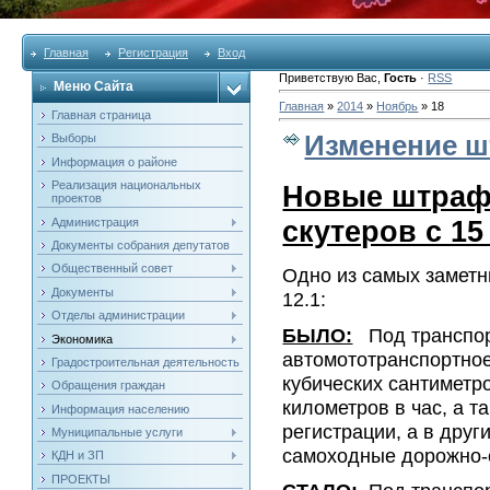
Главная
Регистрация
Вход
Приветствую Вас
,
Гость
·
RSS
Меню Сайта
Главная
»
2014
»
Ноябрь
»
18
Главная страница
Изменение ш
Выборы
Информация о районе
Реализация национальных
Новые штраф
проектов
скутеров с 15
Администрация
Документы собрания депутатов
Общественный совет
Одно из самых заметн
Документы
12.1:
Отделы администрации
БЫЛО:
Под транспорт
Экономика
автомототранспортное
Градостроительная деятельность
кубических сантиметр
Обращения граждан
километров в час, а 
Информация населению
регистрации, а в друг
Муниципальные услуги
самоходные дорожно-
КДН и ЗП
ПРОЕКТЫ