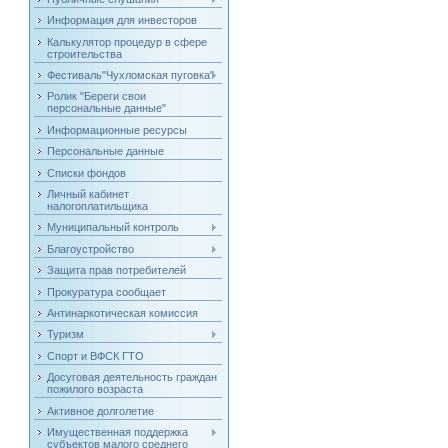
Информация для инвесторов
Калькулятор процедур в сфере
строительства
Фестиваль"Чухломская пуговка"
Ролик "Береги свои
персональные данные"
Информационные ресурсы
Персональные данные
Списки фондов
Личный кабинет
налогоплатильщика
Муниципальный контроль
Благоустройство
Защита прав потребителей
Прокуратура сообщает
Антинаркотическая комиссия
Туризм
Спорт и ВФСК ГТО
Досуговая деятельность граждан
пожилого возраста
Активное долголетие
Имущественная поддержка
субъектов малого среднего