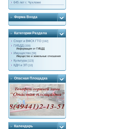
645 лет г. Чухломе
Форма Входа
Категории Раздела
Спорт и ВФСК ГТО
[192]
ГИБДД
[330]
Информация от ГИБДД
Имущество
[58]
Имущество и земельные отношения
Культура
[123]
КДН и ЗП
[10]
Опасная Площадка
Календарь