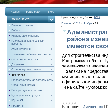
Главная
Регистрация
Вход
Приветствую Вас
,
Гость
·
RSS
Меню Сайта
Главная
»
2014
»
Ноябрь
»
13
Главная страница
Администрац
Выборы
Информация о районе
района извещ
Реализация национальных
проектов
имеются сво
Администрация
Документы собрания депутатов
для строительства ин
Общественный совет
Костромская обл., г. 
Документы
земель-земли населен
Отделы администрации
Заявки на предостав
Экономика
муниципального район
Градостроительная деятельность
официальном информа
Обращения граждан
и на сайте Чухломско
Информация населению
Муниципальные услуги
КДН и ЗП
ПРОЕКТЫ
Категория:
Имущество
|