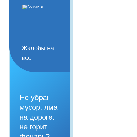
Жалобы на
всё
Не убран
мусор, яма
на дороге,
не горит
фонарь?