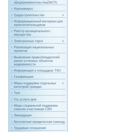
предпринимательства(МСП)
Коронавирус
Градостроительство
Информационный материал для
налогоплательщиков
Реестр муниципального
имущества
Электронные торги
Реализация национальных
проектов
Выявление правообладателей
ранее учтенных объектов
недвижемости
Информация о площадках ТКО
Газификация
Меры поддержки отдельных
категорий граждан
Test
Гос.услуги дом
Меры социальной поддержки
семьям участникам СВО
Ликвидация
Бесплатная юридическая помощь
Трудовые отношения