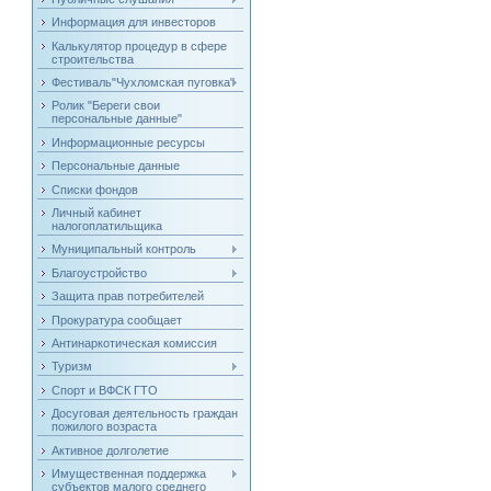
Информация для инвесторов
Калькулятор процедур в сфере
строительства
Фестиваль"Чухломская пуговка"
Ролик "Береги свои
персональные данные"
Информационные ресурсы
Персональные данные
Списки фондов
Личный кабинет
налогоплатильщика
Муниципальный контроль
Благоустройство
Защита прав потребителей
Прокуратура сообщает
Антинаркотическая комиссия
Туризм
Спорт и ВФСК ГТО
Досуговая деятельность граждан
пожилого возраста
Активное долголетие
Имущественная поддержка
субъектов малого среднего