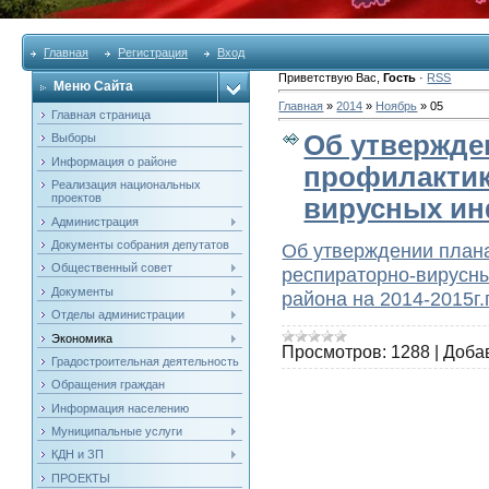
Главная
Регистрация
Вход
Приветствую Вас
,
Гость
·
RSS
Меню Сайта
Главная
»
2014
»
Ноябрь
»
05
Главная страница
Об утвержде
Выборы
Информация о районе
профилактик
Реализация национальных
проектов
вирусных и
Администрация
Документы собрания депутатов
Об утверждении плана
Общественный совет
респираторно-вирусны
Документы
района на 2014-2015г.г
Отделы администрации
Экономика
Просмотров:
1288
|
Доба
Градостроительная деятельность
Обращения граждан
Информация населению
Муниципальные услуги
КДН и ЗП
ПРОЕКТЫ