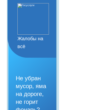
Жалобы на
всё
Не убран
мусор, яма
на дороге,
не горит
фонарь?