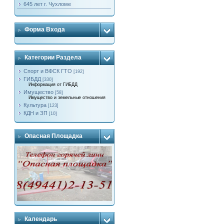
645 лет г. Чухломе
Форма Входа
Категории Раздела
Спорт и ВФСК ГТО
[192]
ГИБДД
[330]
Информация от ГИБДД
Имущество
[58]
Имущество и земельные отношения
Культура
[123]
КДН и ЗП
[10]
Опасная Площадка
Календарь