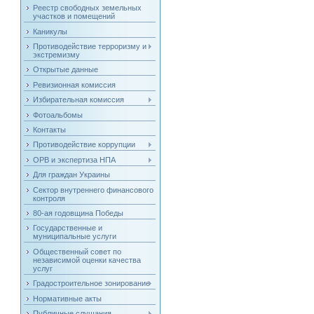
Реестр свободных земельных
участков и помещений
Каникулы
Противодействие терроризму и
экстремизму
Открытые данные
Ревизионная комиссия
Избирательная комиссия
Фотоальбомы
Контакты
Противодействие коррупции
ОРВ и экспертиза НПА
Для граждан Украины
Сектор внутреннего финансового
контроля
80-ая годовщина Победы
Государственные и
муниципальные услуги
Общественный совет по
независимой оценки качества
услуг
Градостроительное зонирование
Нормативные акты
Публичные слушания