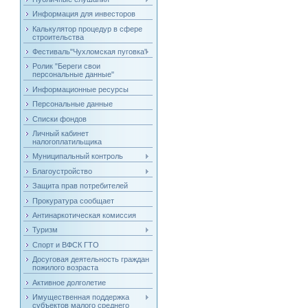
Информация для инвесторов
Калькулятор процедур в сфере
строительства
Фестиваль"Чухломская пуговка"
Ролик "Береги свои
персональные данные"
Информационные ресурсы
Персональные данные
Списки фондов
Личный кабинет
налогоплатильщика
Муниципальный контроль
Благоустройство
Защита прав потребителей
Прокуратура сообщает
Антинаркотическая комиссия
Туризм
Спорт и ВФСК ГТО
Досуговая деятельность граждан
пожилого возраста
Активное долголетие
Имущественная поддержка
субъектов малого среднего