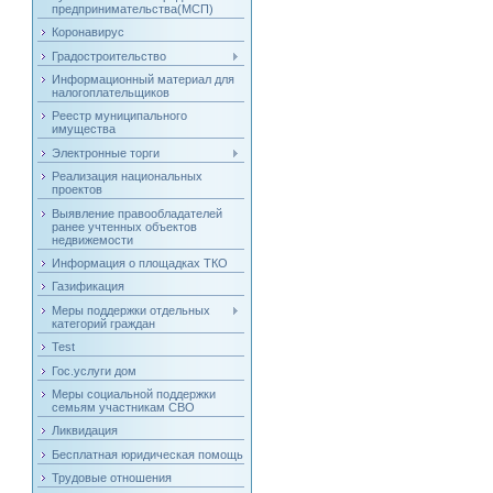
предпринимательства(МСП)
Коронавирус
Градостроительство
Информационный материал для
налогоплательщиков
Реестр муниципального
имущества
Электронные торги
Реализация национальных
проектов
Выявление правообладателей
ранее учтенных объектов
недвижемости
Информация о площадках ТКО
Газификация
Меры поддержки отдельных
категорий граждан
Test
Гос.услуги дом
Меры социальной поддержки
семьям участникам СВО
Ликвидация
Бесплатная юридическая помощь
Трудовые отношения