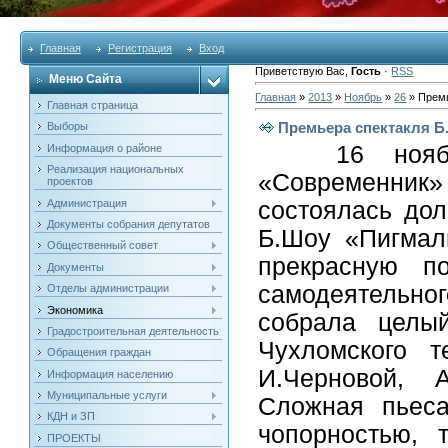
Главная
Регистрация
Вход
Приветствую Вас
,
Гость
·
RSS
Меню Сайта
Главная
»
2013
»
Ноябрь
»
26
» Премь
Главная страница
Премьера спектакля Б
Выборы
16 ноябр
Информация о районе
Реализация национальных
«Современни
проектов
Администрация
состоялась дол
Документы собрания депутатов
Б.Шоу «Пигмал
Общественный совет
прекрасную по
Документы
самодеятельно
Отделы администрации
Экономика
собрала целый
Градостроительная деятельность
Чухломского т
Обращения граждан
И.Черновой, 
Информация населению
Муниципальные услуги
Сложная пьеса
КДН и ЗП
чопорностью, 
ПРОЕКТЫ