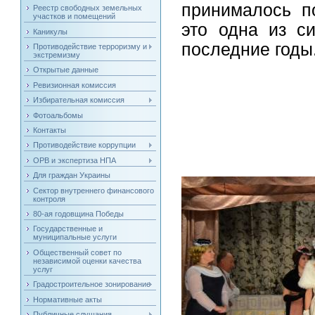
принималось п
Реестр свободных земельных
участков и помещений
это одна из с
Каникулы
последние годы
Противодействие терроризму и
экстремизму
Открытые данные
Ревизионная комиссия
Избирательная комиссия
Фотоальбомы
Контакты
Противодействие коррупции
ОРВ и экспертиза НПА
Для граждан Украины
Сектор внутреннего финансового
контроля
80-ая годовщина Победы
Государственные и
муниципальные услуги
Общественный совет по
независимой оценки качества
услуг
Градостроительное зонирование
Нормативные акты
Публичные слушания