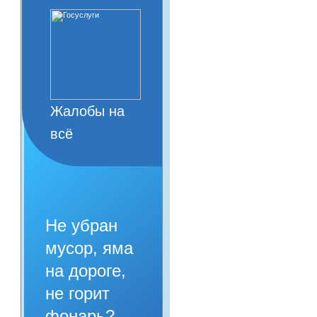
Жалобы на
всё
Не убран
мусор, яма
на дороге,
не горит
фонарь?