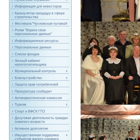
Информация для инвесторов
Калькулятор процедур в сфере
строительства
Фестиваль"Чухломская пуговка"
Ролик "Береги свои
персональные данные"
Информационные ресурсы
Персональные данные
Списки фондов
Личный кабинет
налогоплатильщика
Муниципальный контроль
Благоустройство
Защита прав потребителей
Прокуратура сообщает
Антинаркотическая комиссия
Туризм
Спорт и ВФСК ГТО
Досуговая деятельность граждан
пожилого возраста
Активное долголетие
Имущественная поддержка
субъектов малого среднего