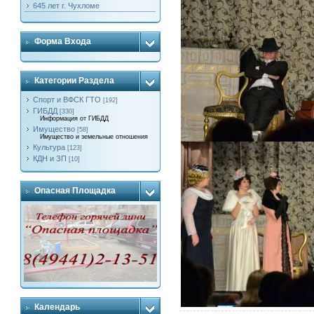
645 лет г. Чухломе
Форма Входа
Категории Раздела
Спорт и ВФСК ГТО
[192]
ГИБДД
[330]
Информация от ГИБДД
Имущество
[58]
Имущество и земельные отношения
Культура
[123]
КДН и ЗП
[10]
Опасная Площадка
Календарь