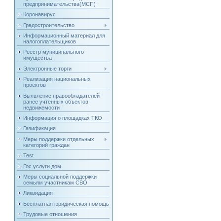
предпринимательства(МСП)
Коронавирус
Градостроительство
Информационный материал для
налогоплательщиков
Реестр муниципального
имущества
Электронные торги
Реализация национальных
проектов
Выявление правообладателей
ранее учтенных объектов
недвижемости
Информация о площадках ТКО
Газификация
Меры поддержки отдельных
категорий граждан
Test
Гос.услуги дом
Меры социальной поддержки
семьям участникам СВО
Ликвидация
Бесплатная юридическая помощь
Трудовые отношения