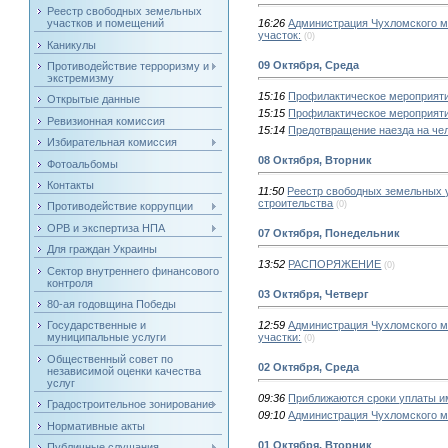
Реестр свободных земельных
участков и помещений
16:26
Администрация Чухломского м
участок:
(0)
Каникулы
09 Октября, Среда
Противодействие терроризму и
экстремизму
15:16
Профилактическое мероприят
Открытые данные
15:15
Профилактическое мероприят
Ревизионная комиссия
15:14
Предотвращение наезда на че
Избирательная комиссия
08 Октября, Вторник
Фотоальбомы
Контакты
11:50
Реестр свободных земельных 
строительства
(0)
Противодействие коррупции
ОРВ и экспертиза НПА
07 Октября, Понедельник
Для граждан Украины
13:52
РАСПОРЯЖЕНИЕ
(0)
Сектор внутреннего финансового
контроля
03 Октября, Четверг
80-ая годовщина Победы
12:59
Администрация Чухломского м
Государственные и
участки:
муниципальные услуги
(0)
Общественный совет по
02 Октября, Среда
независимой оценки качества
услуг
09:36
Приближаются сроки уплаты 
Градостроительное зонирование
09:10
Администрация Чухломского м
Нормативные акты
01 Октября, Вторник
Публичные слушания