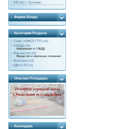
645 лет г. Чухломе
Форма Входа
Категории Раздела
Спорт и ВФСК ГТО
[192]
ГИБДД
[330]
Информация от ГИБДД
Имущество
[58]
Имущество и земельные отношения
Культура
[123]
КДН и ЗП
[10]
Опасная Площадка
Календарь