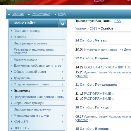
Главная
Регистрация
Вход
Приветствую Вас
,
Гость
·
RSS
Меню Сайта
Главная
»
2013
»
Октябрь
Главная страница
Выборы
24 Октября, Четверг
Информация о районе
Реализация национальных
10:04
Инспекция приглашает на Ден
проектов
22 Октября, Вторник
Администрация
Документы собрания депутатов
14:22
ВОЕННАЯ СЛУЖБА – ДЛЯ Н
Общественный совет
13:25
Администрация Чухломского м
участок:
(0)
Документы
Отделы администрации
21 Октября, Понедельник
Экономика
11:42
РАСПОРЯЖЕНИЕ
(0)
Градостроительная деятельность
11:40
РАСПОРЯЖЕНИЕ
(0)
Обращения граждан
18 Октября, Пятница
Информация населению
Муниципальные услуги
08:17
Администрация Чухломского м
участок:
(0)
КДН и ЗП
ПРОЕКТЫ
15 Октября, Вторник