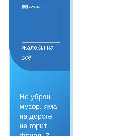
Жалобы на
всё
Не убран
мусор, яма
на дороге,
не горит
фонарь?