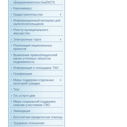
предпринимательства(МСП)
Коронавирус
Градостроительство
Информационный материал для
налогоплательщиков
Реестр муниципального
имущества
Электронные торги
Реализация национальных
проектов
Выявление правообладателей
ранее учтенных объектов
недвижемости
Информация о площадках ТКО
Газификация
Меры поддержки отдельных
категорий граждан
Test
Гос.услуги дом
Меры социальной поддержки
семьям участникам СВО
Ликвидация
Бесплатная юридическая помощь
Трудовые отношения