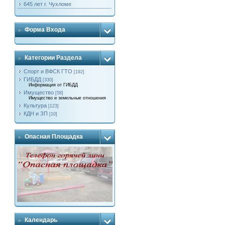
645 лет г. Чухломе
Форма Входа
Категории Раздела
Спорт и ВФСК ГТО
[192]
ГИБДД
[330]
Информация от ГИБДД
Имущество
[58]
Имущество и земельные отношения
Культура
[123]
КДН и ЗП
[10]
Опасная Площадка
Календарь