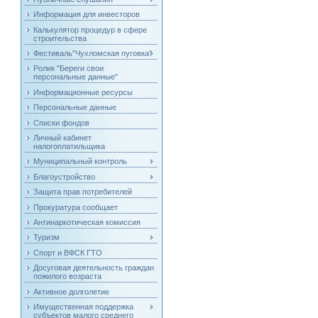
Информация для инвесторов
Калькулятор процедур в сфере
строительства
Фестиваль"Чухломская пуговка"
Ролик "Береги свои
персональные данные"
Информационные ресурсы
Персональные данные
Списки фондов
Личный кабинет
налогоплатильщика
Муниципальный контроль
Благоустройство
Защита прав потребителей
Прокуратура сообщает
Антинаркотическая комиссия
Туризм
Спорт и ВФСК ГТО
Досуговая деятельность граждан
пожилого возраста
Активное долголетие
Имущественная поддержка
субъектов малого среднего