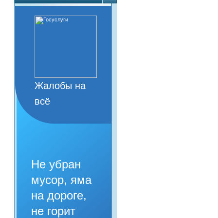
Жалобы на
всё
Не убран
мусор, яма
на дороге,
не горит