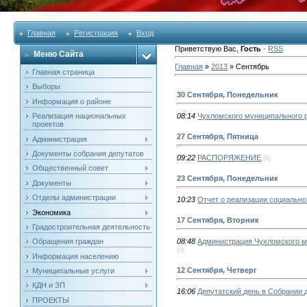
Главная
Регистрация
Вход
Приветствую Вас
,
Гость
·
RSS
Меню Сайта
Главная
»
2013
»
Сентябрь
Главная страница
Выборы
30 Сентября, Понедельник
Информация о районе
Реализация национальных
08:14
Чухломского муниципального 
проектов
27 Сентября, Пятница
Администрация
Документы собрания депутатов
09:22
РАСПОРЯЖЕНИЕ
(0)
Общественный совет
23 Сентября, Понедельник
Документы
Отделы администрации
10:23
Отчет о реализации социально
Экономика
17 Сентября, Вторник
Градостроительная деятельность
Обращения граждан
08:48
Администрация Чухломского м
(0)
Информация населению
12 Сентября, Четверг
Муниципальные услуги
КДН и ЗП
16:06
Депутатский день в Собрании 
ПРОЕКТЫ