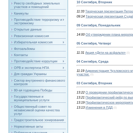
10 Сентября, Вторник
Реестр свободных земельных
участков и помещений
11:33
Творческая презентация Петро
Каникулы
09:14
Творческая презентация Судай
Противодействие терроризму и
экстремизму
09 Сентября, Понедельник
Открытые данные
14:00
Об утверждении плана мероп
Ревизионная комиссия
Избирательная комиссия
05 Сентября, Четверг
Фотоальбомы
11:31
Акция «Дети на асфальте»
(0)
Контакты
Противодействие коррупции
04 Сентября, Среда
ОРВ и экспертиза НПА
11:19
Администрация Чухломского м
Для граждан Украины
участки:
(0)
Сектор внутреннего финансового
03 Сентября, Вторник
контроля
80-ая годовщина Победы
13:22
О проведении профилактическ
Государственные и
13:21
Профилактический рейд по вы
муниципальные услуги
13:19
Профилактическое мероприяти
Общественный совет по
13:13
Изменения в ПДД
(0)
независимой оценки качества
услуг
Градостроительное зонирование
Нормативные акты
Публичные слушания