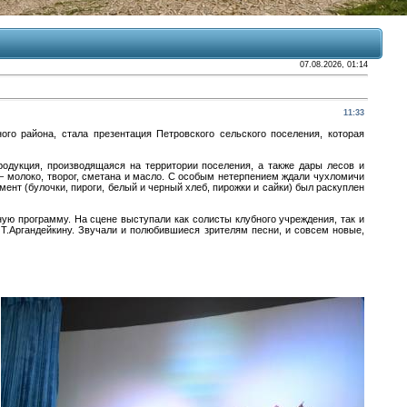
07.08.2026, 01:14
11:33
го района, стала презентация Петровского сельского поселения, которая
родукция, производящаяся на территории поселения, а также дары лесов и
 – молоко, творог, сметана и масло. С особым нетерпением ждали чухломичи
ент (булочки, пироги, белый и черный хлеб, пирожки и сайки) был раскуплен
ую программу. На сцене выступали как солисты клубного учреждения, так и
Т.Аргандейкину. Звучали и полюбившиеся зрителям песни, и совсем новые,