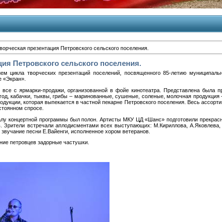
ворческая презентация Петровского сельского поселения.
ция Петровского сельского поселения.
м цикла творческих презентаций поселений, посвященного 85-летию муниципально
е «Экран».
 все с ярмарки-продажи, организованной в фойе кинотеатра. Представлена была п
ягод, кабачки, тыквы, грибы – маринованные, сушеные, соленые, молочная продукция
дукции, которая выпекается в частной пекарне Петровского поселения. Весь ассортим
остоянном спросе.
чалу концертной программы был полон. Артисты МКУ ЦД «Шанс» подготовили прекрасн
. Зрители встречали аплодисментами всех выступающих: М.Кириллова, А.Яковлева, 
 звучание песни Е.Вайенги, исполненное хором ветеранов.
ние петровцев задорные частушки.