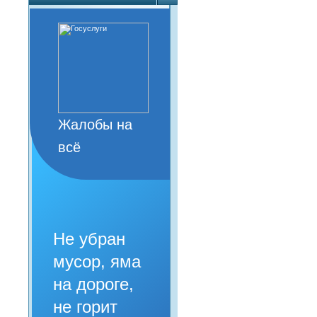
Жалобы на
всё
Не убран
мусор, яма
на дороге,
не горит