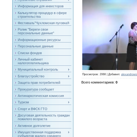
Информация для инвесторов
Калькулятор процедур в сфере
строительства
Фестиваль"Чухломская пуговка"
Ролик "Береги свои
персональные данные"
Информационные ресурсы
Персональные данные
Списки фондов
Личный кабинет
налогоплатильщика
Муниципальный контроль
Просмотров
: 2068 |
Добавил
:
alexandrowi
Благоустройство
Всего комментариев
:
0
Защита прав потребителей
Прокуратура сообщает
Антинаркотическая комиссия
Туризм
Спорт и ВФСК ГТО
Досуговая деятельность граждан
пожилого возраста
Активное долголетие
Имущественная поддержка
субъектов малого среднего