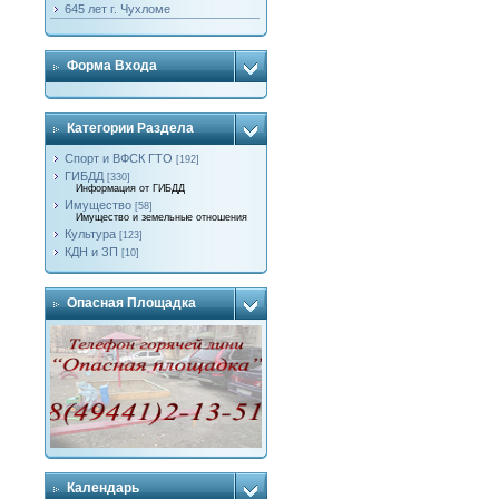
645 лет г. Чухломе
Форма Входа
Категории Раздела
Спорт и ВФСК ГТО
[192]
ГИБДД
[330]
Информация от ГИБДД
Имущество
[58]
Имущество и земельные отношения
Культура
[123]
КДН и ЗП
[10]
Опасная Площадка
Календарь