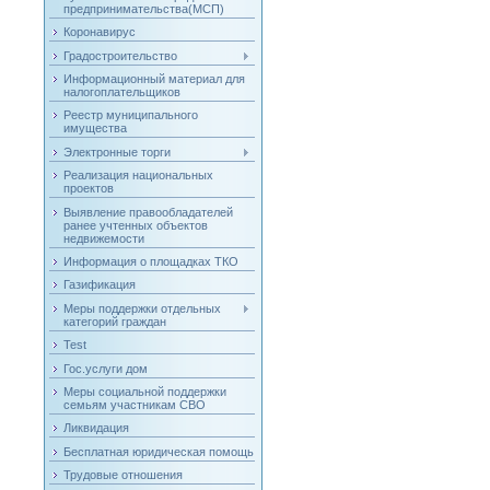
предпринимательства(МСП)
Коронавирус
Градостроительство
Информационный материал для
налогоплательщиков
Реестр муниципального
имущества
Электронные торги
Реализация национальных
проектов
Выявление правообладателей
ранее учтенных объектов
недвижемости
Информация о площадках ТКО
Газификация
Меры поддержки отдельных
категорий граждан
Test
Гос.услуги дом
Меры социальной поддержки
семьям участникам СВО
Ликвидация
Бесплатная юридическая помощь
Трудовые отношения