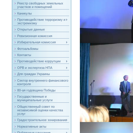
Реестр свободных земельных
участков и помещений
Каникулы
Противодействие терроризму и
экстремизму
Открытые данные
Ревизионная комиссия
Избирательная комиссия
Фотоальбомы
Контакты
Противодействие коррупции
ОРВ и экспертиза НПА
Для граждан Украины
Сектор внутреннего финансового
контроля
80-ая годовщина Победы
Государственные и
муниципальные услуги
Общественный совет по
независимой оценки качества
услуг
Градостроительное зонирование
Нормативные акты
Публичные слушания