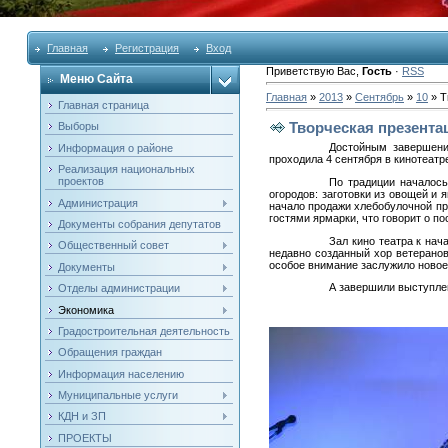
Главная
Регистрация
Вход
Приветствую Вас
,
Гость
·
RSS
Меню Сайта
Главная
»
2013
»
Сентябрь
»
10
» Т
Главная страница
Творческая презента
Выборы
Достойным завершение
Информация о районе
проходила 4 сентября в кинотеатр
Реализация национальных
проектов
По традиции началось
огородов: заготовки из овощей и 
Администрация
начало продажи хлебобулочной про
гостями ярмарки, что говорит о п
Документы собрания депутатов
Зал кино театра к на
Общественный совет
недавно созданный хор ветеранов
особое внимание заслужило новое
Документы
А завершили выступле
Отделы администрации
Экономика
Градостроительная деятельность
Обращения граждан
Информация населению
Муниципальные услуги
КДН и ЗП
ПРОЕКТЫ