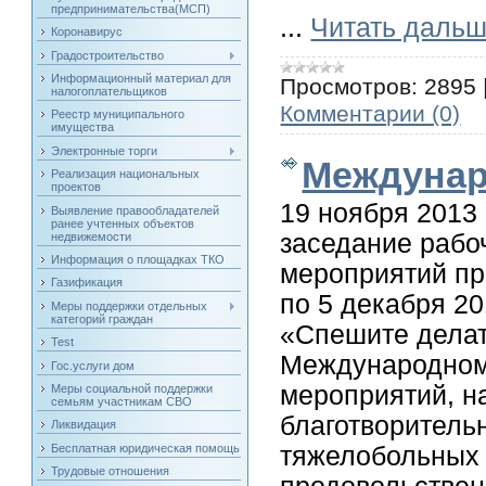
предпринимательства(МСП)
...
Читать дальш
Коронавирус
Градостроительство
Информационный материал для
Просмотров:
2895
налогоплательщиков
Комментарии (0)
Реестр муниципального
имущества
Электронные торги
Междунар
Реализация национальных
проектов
19 ноября 2013
Выявление правообладателей
ранее учтенных объектов
заседание рабо
недвижемости
Информация о площадках ТКО
мероприятий пр
Газификация
по 5 декабря 20
Меры поддержки отдельных
категорий граждан
«Спешите делат
Test
Международном
Гос.услуги дом
мероприятий, н
Меры социальной поддержки
семьям участникам СВО
благотворитель
Ликвидация
Бесплатная юридическая помощь
тяжелобольных 
Трудовые отношения