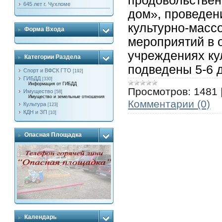
продовольствен
645 лет г. Чухломе
дом», проведен
культурно-масс
Форма Входа
мероприятий в 
учреждениях кул
Категории Раздела
подведены 5-6 д
Спорт и ВФСК ГТО
[192]
ГИБДД
[330]
Информация от ГИБДД
Просмотров:
1481
Имущество
[58]
Имущество и земельные отношения
Комментарии (0)
Культура
[123]
КДН и ЗП
[10]
Опасная Площадка
Календарь