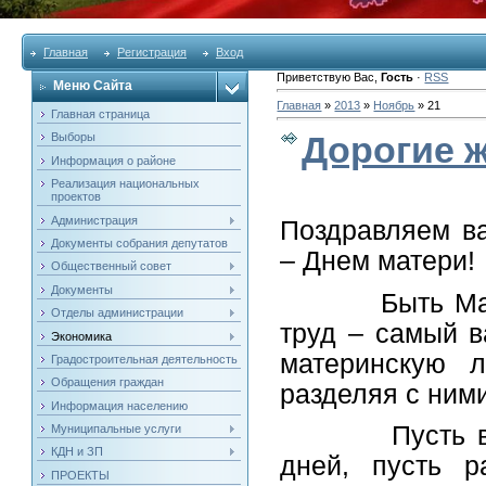
Главная
Регистрация
Вход
Приветствую Вас
,
Гость
·
RSS
Меню Сайта
Главная
»
2013
»
Ноябрь
»
21
Главная страница
Дорогие 
Выборы
Информация о районе
Реализация национальных
проектов
Администрация
Поздравляем ва
Документы собрания депутатов
– Днем матери!
Общественный совет
Документы
Быть Матерью
Отделы администрации
труд – самый в
Экономика
материнскую 
Градостроительная деятельность
Обращения граждан
разделяя с ними
Информация населению
Пусть в ваш
Муниципальные услуги
КДН и ЗП
дней, пусть 
ПРОЕКТЫ