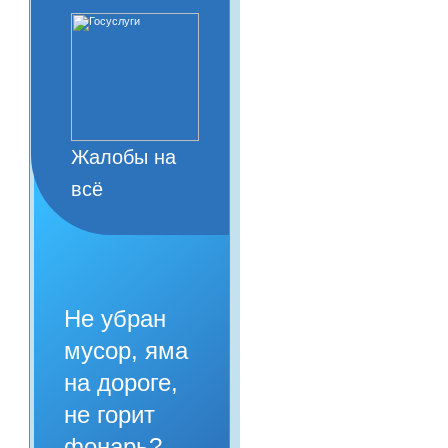
Жалобы на
всё
Не убран
мусор, яма
на дороге,
не горит
фонарь?