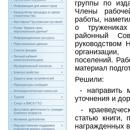
группы по изд
Информация для инвесторов
Члены рабоче
Калькулятор процедур в сфере
строительства
работы, намети
Фестиваль"Чухломская пуговка"
о тружениках
Ролик "Береги свои
персональные данные"
районный Со
Информационные ресурсы
руководством Н
Персональные данные
организации,
Списки фондов
Личный кабинет
поселений. Раб
налогоплатильщика
материал подго
Муниципальный контроль
Благоустройство
Решили:
Защита прав потребителей
Прокуратура сообщает
- направить м
Антинаркотическая комиссия
уточнения и до
Туризм
Спорт и ВФСК ГТО
- краеведческ
Досуговая деятельность граждан
пожилого возраста
статью книги, 
Активное долголетие
награжденных в
Имущественная поддержка
субъектов малого среднего