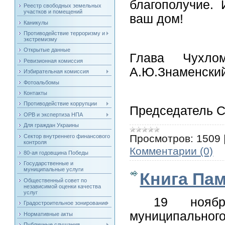
благополучие.
Реестр свободных земельных
участков и помещений
ваш дом!
Каникулы
Противодействие терроризму и
экстремизму
Открытые данные
Глава Чухл
Ревизионная комиссия
А.Ю.Знаменски
Избирательная комиссия
Фотоальбомы
Контакты
Противодействие коррупции
Председатель С
ОРВ и экспертиза НПА
Для граждан Украины
Просмотров:
1509
Сектор внутреннего финансового
контроля
Комментарии (0)
80-ая годовщина Победы
Государственные и
муниципальные услуги
Книга Пам
Общественный совет по
независимой оценки качества
услуг
19 нояб
Градостроительное зонирование
муниципальног
Нормативные акты
Публичные слушания