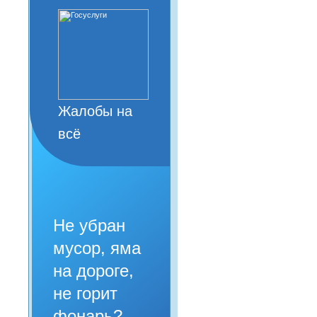
Жалобы на
всё
Не убран
мусор, яма
на дороге,
не горит
фонарь?