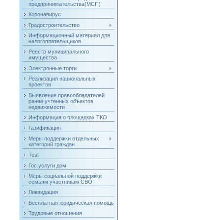
предпринимательства(МСП)
Коронавирус
Градостроительство
Информационный материал для
налогоплательщиков
Реестр муниципального
имущества
Электронные торги
Реализация национальных
проектов
Выявление правообладателей
ранее учтенных объектов
недвижемости
Информация о площадках ТКО
Газификация
Меры поддержки отдельных
категорий граждан
Test
Гос.услуги дом
Меры социальной поддержки
семьям участникам СВО
Ликвидация
Бесплатная юридическая помощь
Трудовые отношения