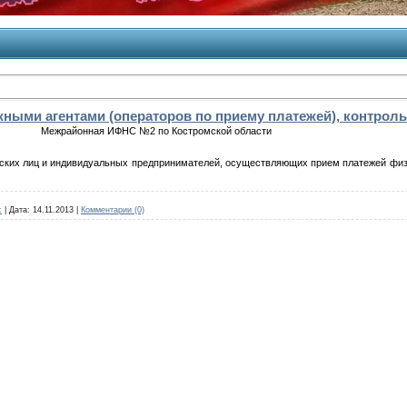
ными агентами (операторов по приему платежей), контроль
Межрайонная ИФНС №2 по Костромской области
ких лиц и индивидуальных предпринимателей, осуществляющих прием платежей физич
c
|
Дата:
14.11.2013
|
Комментарии (0)