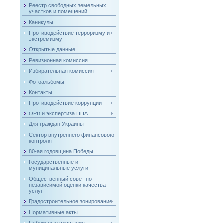
Реестр свободных земельных
участков и помещений
Каникулы
Противодействие терроризму и
экстремизму
Открытые данные
Ревизионная комиссия
Избирательная комиссия
Фотоальбомы
Контакты
Противодействие коррупции
ОРВ и экспертиза НПА
Для граждан Украины
Сектор внутреннего финансового
контроля
80-ая годовщина Победы
Государственные и
муниципальные услуги
Общественный совет по
независимой оценки качества
услуг
Градостроительное зонирование
Нормативные акты
Публичные слушания