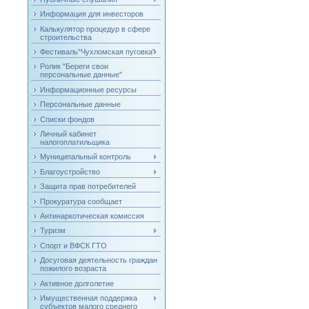
Информация для инвесторов
Калькулятор процедур в сфере
строительства
Фестиваль"Чухломская пуговка"
Ролик "Береги свои
персональные данные"
Информационные ресурсы
Персональные данные
Списки фондов
Личный кабинет
налогоплатильщика
Муниципальный контроль
Благоустройство
Защита прав потребителей
Прокуратура сообщает
Антинаркотическая комиссия
Туризм
Спорт и ВФСК ГТО
Досуговая деятельность граждан
пожилого возраста
Активное долголетие
Имущественная поддержка
субъектов малого среднего