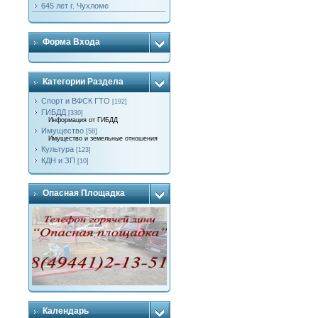
645 лет г. Чухломе
Форма Входа
Категории Раздела
Спорт и ВФСК ГТО
[192]
ГИБДД
[330]
Информация от ГИБДД
Имущество
[58]
Имущество и земельные отношения
Культура
[123]
КДН и ЗП
[10]
Опасная Площадка
Календарь