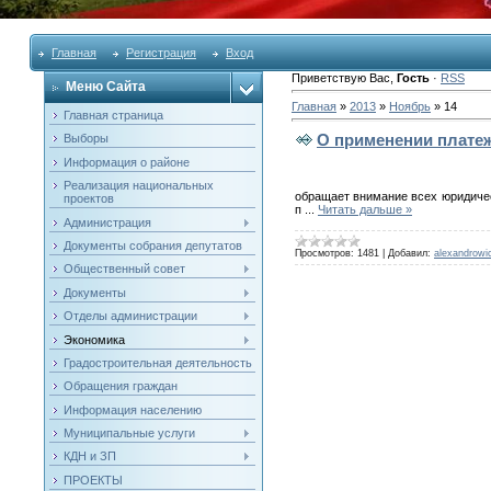
Главная
Регистрация
Вход
Приветствую Вас
,
Гость
·
RSS
Меню Сайта
Главная
»
2013
»
Ноябрь
»
14
Главная страница
О применении платеж
Выборы
Информация о районе
Реализация национальных
обращает внимание всех юридичес
проектов
п
...
Читать дальше »
Администрация
Документы собрания депутатов
Просмотров:
1481
|
Добавил:
alexandrowi
Общественный совет
Документы
Отделы администрации
Экономика
Градостроительная деятельность
Обращения граждан
Информация населению
Муниципальные услуги
КДН и ЗП
ПРОЕКТЫ