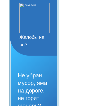
Жалобы на
всё
Не убран
мусор, яма
на дороге,
не горит
фонарь?