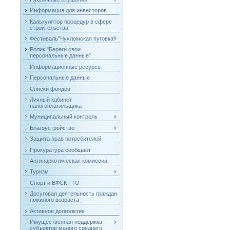
Информация для инвесторов
Калькулятор процедур в сфере
строительства
Фестиваль"Чухломская пуговка"
Ролик "Береги свои
персональные данные"
Информационные ресурсы
Персональные данные
Списки фондов
Личный кабинет
налогоплатильщика
Муниципальный контроль
Благоустройство
Защита прав потребителей
Прокуратура сообщает
Антинаркотическая комиссия
Туризм
Спорт и ВФСК ГТО
Досуговая деятельность граждан
пожилого возраста
Активное долголетие
Имущественная поддержка
субъектов малого среднего