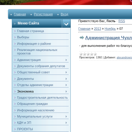
Главная
Регистрация
Вход
Приветствую Вас
,
Гость
·
RSS
Меню Сайта
Главная
»
2013
»
Ноябрь
»
07
Главная страница
Администрация Чухло
Выборы
Информация о районе
-
для
выполнения работ по благоу
Реализация национальных
проектов
Просмотров:
1392
|
Добавил:
alexandrowi
Администрация
Документы собрания депутатов
Общественный совет
Документы
Отделы администрации
Экономика
Градостроительная деятельность
Обращения граждан
Информация населению
Муниципальные услуги
КДН и ЗП
ПРОЕКТЫ