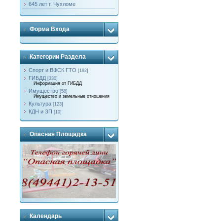
645 лет г. Чухломе
Форма Входа
Категории Раздела
Спорт и ВФСК ГТО
[192]
ГИБДД
[330]
Информация от ГИБДД
Имущество
[58]
Имущество и земельные отношения
Культура
[123]
КДН и ЗП
[10]
Опасная Площадка
Календарь