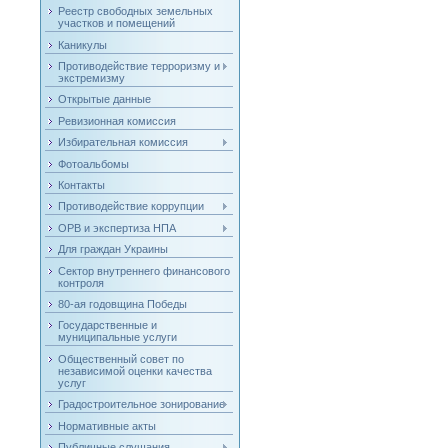
Реестр свободных земельных
участков и помещений
Каникулы
Противодействие терроризму и
экстремизму
Открытые данные
Ревизионная комиссия
Избирательная комиссия
Фотоальбомы
Контакты
Противодействие коррупции
ОРВ и экспертиза НПА
Для граждан Украины
Сектор внутреннего финансового
контроля
80-ая годовщина Победы
Государственные и
муниципальные услуги
Общественный совет по
независимой оценки качества
услуг
Градостроительное зонирование
Нормативные акты
Публичные слушания