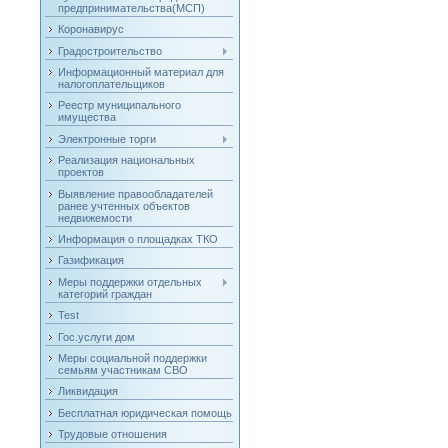
предпринимательства(МСП)
Коронавирус
Градостроительство
Информационный материал для
налогоплательщиков
Реестр муниципального
имущества
Электронные торги
Реализация национальных
проектов
Выявление правообладателей
ранее учтенных объектов
недвижемости
Информация о площадках ТКО
Газификация
Меры поддержки отдельных
категорий граждан
Test
Гос.услуги дом
Меры социальной поддержки
семьям участникам СВО
Ликвидация
Бесплатная юридическая помощь
Трудовые отношения