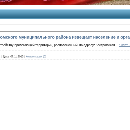
мского муниципального района извещает население и орга
стройству прилегающей территории
,
расположенный
по
адресу:
Костромская
...
Читать
c
|
Дата:
07.11.2013
|
Комментарии (0)