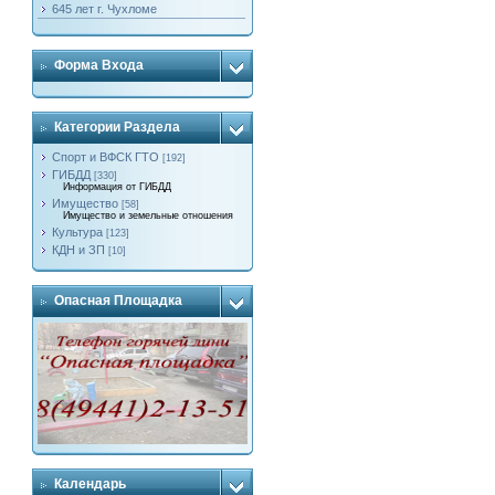
645 лет г. Чухломе
Форма Входа
Категории Раздела
Спорт и ВФСК ГТО
[192]
ГИБДД
[330]
Информация от ГИБДД
Имущество
[58]
Имущество и земельные отношения
Культура
[123]
КДН и ЗП
[10]
Опасная Площадка
Календарь