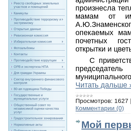
Реестр свободных земельных
произнесла теп
участков и помещений
Каникулы
мамам от им
Противодействие терроризму и
А.Ю.Знаменско
экстремизму
Открытые данные
опекаемых мам
Ревизионная комиссия
почетных гос
Избирательная комиссия
открытки и цвет
Фотоальбомы
Контакты
С приветст
Противодействие коррупции
председател
ОРВ и экспертиза НПА
Для граждан Украины
муниципально
Сектор внутреннего финансового
контроля
Читать дальше 
80-ая годовщина Победы
Государственные и
муниципальные услуги
Просмотров:
1627
Общественный совет по
Комментарии (0)
независимой оценки качества
услуг
Градостроительное зонирование
Мой перв
Нормативные акты
Публичные слушания