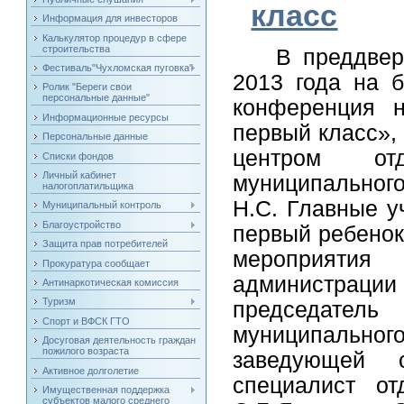
класс
Информация для инвесторов
Калькулятор процедур в сфере
строительства
В преддвер
Фестиваль"Чухломская пуговка"
2013 года на
Ролик "Береги свои
персональные данные"
конференция 
Информационные ресурсы
первый класс»,
Персональные данные
центром отд
Списки фондов
Личный кабинет
муниципальног
налогоплатильщика
Н.С. Главные у
Муниципальный контроль
Благоустройство
первый ребенок 
Защита прав потребителей
мероприятия 
Прокуратура сообщает
администрации 
Антинаркотическая комиссия
Туризм
председател
Спорт и ВФСК ГТО
муниципально
Досуговая деятельность граждан
пожилого возраста
заведующей о
Активное долголетие
специалист о
Имущественная поддержка
субъектов малого среднего