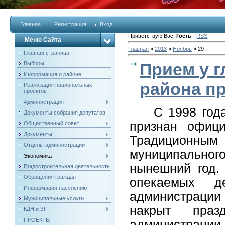
Главная
Регистрация
Вход
Приветствую Вас
,
Гость
·
RSS
Меню Сайта
Главная
»
2013
»
Ноябрь
»
29
Главная страница
Прием у 
Выборы
Информация о районе
района п
Реализация национальных
проектов
Администрация
С 1998 год
Документы собрания депутатов
признан офиц
Общественный совет
Документы
Традиционны
Отделы администрации
муниципально
Экономика
нынешний год.
Градостроительная деятельность
Обращения граждан
опекаемых д
Информация населению
администрации 
Муниципальные услуги
накрыт праз
КДН и ЗП
ПРОЕКТЫ
администрации