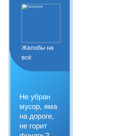
Жалобы на
всё
Не убран
мусор, яма
на дороге,
не горит
фонарь?