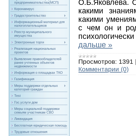
О.Б.Яковлева. О
предпринимательства(МСП)
какими знания
Коронавирус
Градостроительство
какими умениям
Информационный материал для
с чем он и род
налогоплательщиков
Реестр муниципального
психологическ
имущества
Электронные торги
дальше »
Реализация национальных
проектов
Выявление правообладателей
Просмотров:
1391
ранее учтенных объектов
недвижемости
Комментарии (0)
Информация о площадках ТКО
Газификация
Меры поддержки отдельных
категорий граждан
Test
Гос.услуги дом
Меры социальной поддержки
семьям участникам СВО
Ликвидация
Бесплатная юридическая помощь
Трудовые отношения