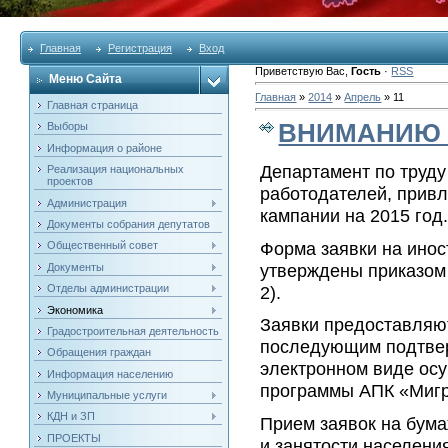
Главная
Регистрация
Вход
Приветствую Вас
,
Гость
·
RSS
Меню Сайта
Главная
»
2014
»
Апрель
»
11
Главная страница
ВНИМАНИЮ 
Выборы
Информация о районе
Департамент по труду
Реализация национальных
проектов
работодателей, привл
Администрация
кампании на 2015 год.
Документы собрания депутатов
Форма заявки на инос
Общественный совет
утверждены приказом 
Документы
2).
Отделы администрации
Экономика
Заявки предоставляют
Градостроительная деятельность
последующим подтвер
Обращения граждан
электронном виде осу
Информация населению
программы АПК «Мигр
Муниципальные услуги
КДН и ЗП
Прием заявок на бума
ПРОЕКТЫ
и занятости населения