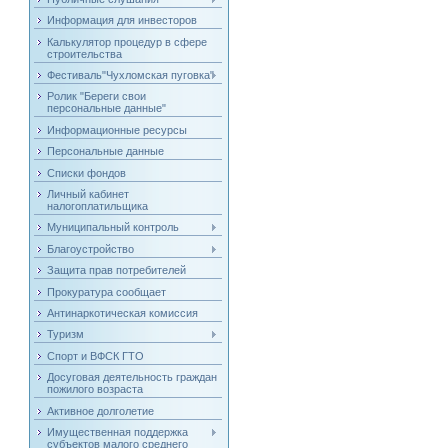
Информация для инвесторов
Калькулятор процедур в сфере
строительства
Фестиваль"Чухломская пуговка"
Ролик "Береги свои
персональные данные"
Информационные ресурсы
Персональные данные
Списки фондов
Личный кабинет
налогоплатильщика
Муниципальный контроль
Благоустройство
Защита прав потребителей
Прокуратура сообщает
Антинаркотическая комиссия
Туризм
Спорт и ВФСК ГТО
Досуговая деятельность граждан
пожилого возраста
Активное долголетие
Имущественная поддержка
субъектов малого среднего