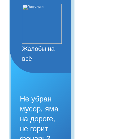
Жалобы на
всё
Не убран
мусор, яма
на дороге,
не горит
фонарь?