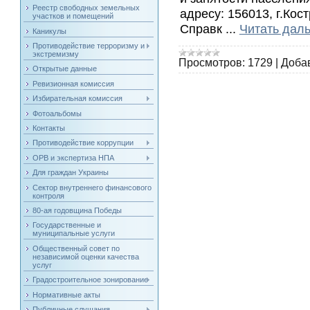
Реестр свободных земельных
адресу: 156013, г.Кост
участков и помещений
Справк
...
Читать дал
Каникулы
Противодействие терроризму и
экстремизму
Просмотров:
1729
|
Доба
Открытые данные
Ревизионная комиссия
Избирательная комиссия
Фотоальбомы
Контакты
Противодействие коррупции
ОРВ и экспертиза НПА
Для граждан Украины
Сектор внутреннего финансового
контроля
80-ая годовщина Победы
Государственные и
муниципальные услуги
Общественный совет по
независимой оценки качества
услуг
Градостроительное зонирование
Нормативные акты
Публичные слушания