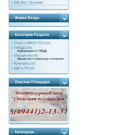
645 лет г. Чухломе
Форма Входа
Категории Раздела
Спорт и ВФСК ГТО
[192]
ГИБДД
[330]
Информация от ГИБДД
Имущество
[58]
Имущество и земельные отношения
Культура
[123]
КДН и ЗП
[10]
Опасная Площадка
Календарь