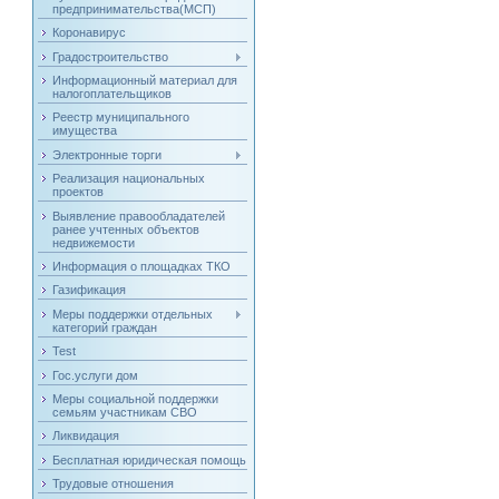
предпринимательства(МСП)
Коронавирус
Градостроительство
Информационный материал для
налогоплательщиков
Реестр муниципального
имущества
Электронные торги
Реализация национальных
проектов
Выявление правообладателей
ранее учтенных объектов
недвижемости
Информация о площадках ТКО
Газификация
Меры поддержки отдельных
категорий граждан
Test
Гос.услуги дом
Меры социальной поддержки
семьям участникам СВО
Ликвидация
Бесплатная юридическая помощь
Трудовые отношения