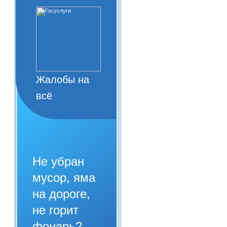
Жалобы на
всё
Не убран
мусор, яма
на дороге,
не горит
фонарь?