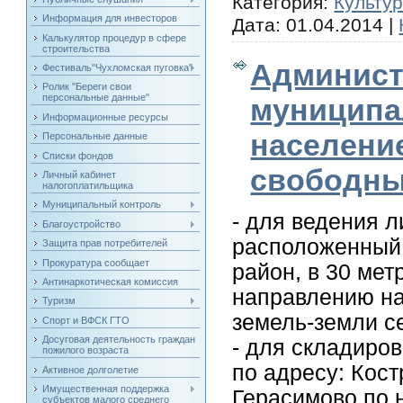
Категория:
Культу
Информация для инвесторов
Дата:
01.04.2014
|
Калькулятор процедур в сфере
строительства
Админист
Фестиваль"Чухломская пуговка"
Ролик "Береги свои
персональные данные"
муниципа
Информационные ресурсы
население
Персональные данные
Списки фондов
свободны
Личный кабинет
налогоплатильщика
Муниципальный контроль
- для ведения л
Благоустройство
расположенный 
Защита прав потребителей
Прокуратура сообщает
район, в 30 мет
Антинаркотическая комиссия
направлению на
Туризм
земель-земли с
Спорт и ВФСК ГТО
Досуговая деятельность граждан
- для складиро
пожилого возраста
по адресу: Кост
Активное долголетие
Имущественная поддержка
Герасимово по 
субъектов малого среднего