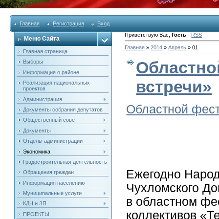
Главная
Регистрация
Вход
Приветствую Вас
,
Гость
·
RSS
Меню Сайта
Главная
»
2014
»
Апрель
»
01
Главная страница
Областно
Выборы
Информация о районе
встречи»
Реализация национальных
проектов
Администрация
Областной фест
Документы собрания депутатов
Общественный совет
Документы
Отделы администрации
Экономика
Градостроительная деятельность
Ежегодно Наро
Обращения граждан
Информация населению
Чухломского До
Муниципальные услуги
в областном фе
КДН и ЗП
коллективов «Те
ПРОЕКТЫ