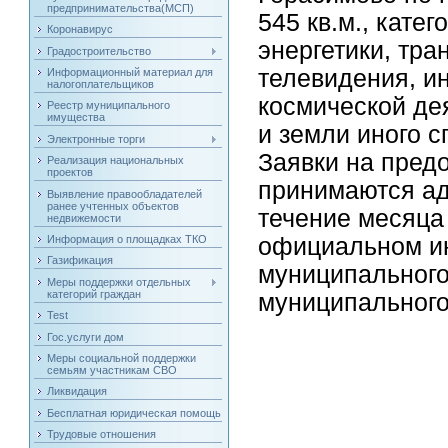
предпринимательства(МСП)
545 кв.м., кате
Коронавирус
энергетики, тра
Градостроительство
телевидения, и
Информационный материал для
налогоплательщиков
космической де
Реестр муниципального
имущества
и земли иного с
Электронные торги
Заявки на пред
Реализация национальных
проектов
принимаются ад
Выявление правообладателей
ранее учтенных объектов
течение месяца
недвижемости
официальном и
Информация о площадках ТКО
Газификация
муниципального
Меры поддержки отдельных
категорий граждан
муниципального
Test
Гос.услуги дом
Меры социальной поддержки
семьям участникам СВО
Ликвидация
Бесплатная юридическая помощь
Трудовые отношения