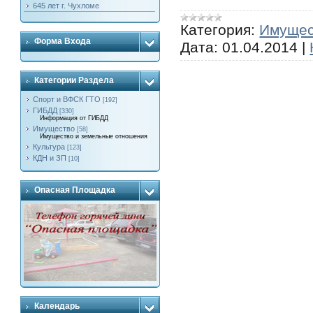
645 лет г. Чухломе
Категория:
Имущес
Форма Входа
Дата:
01.04.2014
|
Категории Раздела
Спорт и ВФСК ГТО
[192]
ГИБДД
[330]
Информация от ГИБДД
Имущество
[58]
Имущество и земельные отношения
Культура
[123]
КДН и ЗП
[10]
Опасная Площадка
Календарь