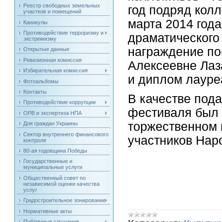
Реестр свободных земельных
год подряд колл
участков и помещений
марта 2014 года
Каникулы
Противодействие терроризму и
драматического
экстремизму
награждение по
Открытые данные
Ревизионная комиссия
Алексеевне Лаз
Избирательная комиссия
и диплом лауре
Фотоальбомы
Контакты
В качестве под
Противодействие коррупции
фестиваля был 
ОРВ и экспертиза НПА
торжественном 
Для граждан Украины
Сектор внутреннего финансового
участников Наро
контроля
80-ая годовщина Победы
Государственные и
муниципальные услуги
Общественный совет по
независимой оценки качества
услуг
Градостроительное зонирование
Нормативные акты
Публичные слушания