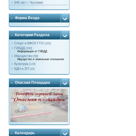
645 лет г. Чухломе
Форма Входа
Категории Раздела
Спорт и ВФСК ГТО
[192]
ГИБДД
[330]
Информация от ГИБДД
Имущество
[58]
Имущество и земельные отношения
Культура
[123]
КДН и ЗП
[10]
Опасная Площадка
Календарь