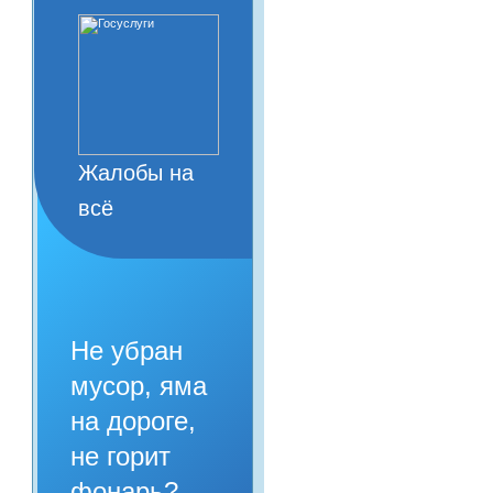
Жалобы на
всё
Не убран
мусор, яма
на дороге,
не горит
фонарь?