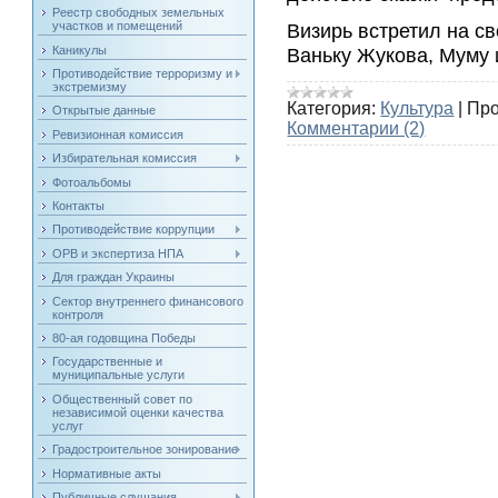
Реестр свободных земельных
Визирь встретил на св
участков и помещений
Ваньку Жукова, Муму 
Каникулы
Противодействие терроризму и
экстремизму
Категория:
Культура
|
Про
Открытые данные
Комментарии (2)
Ревизионная комиссия
Избирательная комиссия
Фотоальбомы
Контакты
Противодействие коррупции
ОРВ и экспертиза НПА
Для граждан Украины
Сектор внутреннего финансового
контроля
80-ая годовщина Победы
Государственные и
муниципальные услуги
Общественный совет по
независимой оценки качества
услуг
Градостроительное зонирование
Нормативные акты
Публичные слушания