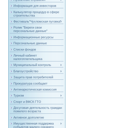
Информация для инвесторов
Калькулятор процедур в сфере
строительства
Фестиваль"Чухломская пуговка"
Ролик "Береги свои
персональные данные"
Информационные ресурсы
Персональные данные
Списки фондов
Личный кабинет
налогоплатильщика
Муниципальный контроль
Благоустройство
Защита прав потребителей
Прокуратура сообщает
Антинаркотическая комиссия
Туризм
Спорт и ВФСК ГТО
Досуговая деятельность граждан
пожилого возраста
Активное долголетие
Имущественная поддержка
субъектов малого среднего