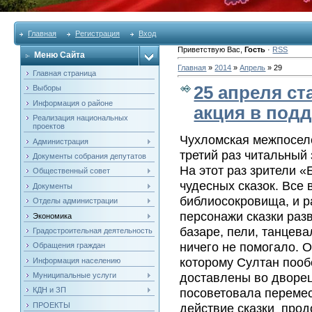
Главная
Регистрация
Вход
Приветствую Вас
,
Гость
·
RSS
Меню Сайта
Главная
»
2014
»
Апрель
»
29
Главная страница
25 апреля ст
Выборы
Информация о районе
акция в подд
Реализация национальных
проектов
Чухломская межпоселе
Администрация
третий раз читальный
Документы собрания депутатов
На этот раз зрители 
Общественный совет
чудесных сказок. Все 
Документы
библиосокровища, и р
Отделы администрации
персонажи сказки раз
Экономика
базаре, пели, танцев
Градостроительная деятельность
ничего не помогало. 
Обращения граждан
которому Султан пооб
Информация населению
доставлены во дворе
Муниципальные услуги
посоветовала перемест
КДН и ЗП
ПРОЕКТЫ
действие сказки прод