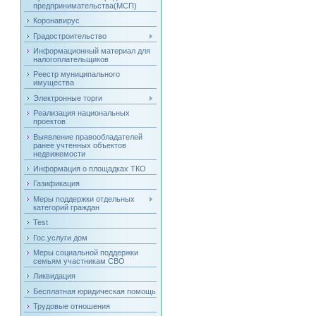
предпринимательства(МСП)
Коронавирус
Градостроительство
Информационный материал для
налогоплательщиков
Реестр муниципального
имущества
Электронные торги
Реализация национальных
проектов
Выявление правообладателей
ранее учтенных объектов
недвижемости
Информация о площадках ТКО
Газификация
Меры поддержки отдельных
категорий граждан
Test
Гос.услуги дом
Меры социальной поддержки
семьям участникам СВО
Ликвидация
Бесплатная юридическая помощь
Трудовые отношения