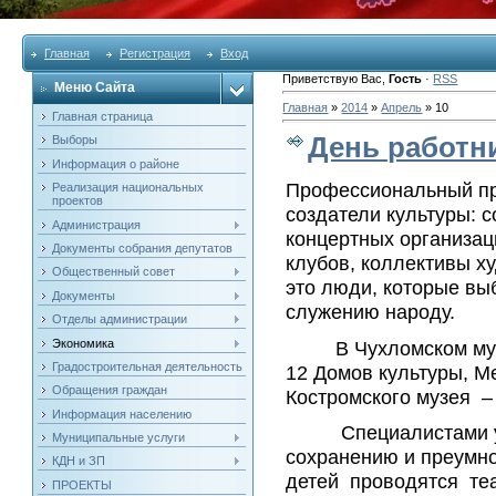
Главная
Регистрация
Вход
Приветствую Вас
,
Гость
·
RSS
Меню Сайта
Главная
»
2014
»
Апрель
»
10
Главная страница
День работн
Выборы
Информация о районе
Профессиональный п
Реализация национальных
проектов
создатели культуры: с
Администрация
концертных организац
Документы собрания депутатов
клубов, коллективы х
Общественный совет
это люди, которые вы
Документы
служению народу.
Отделы администрации
Экономика
В Чухломском муниц
Градостроительная деятельность
12 Домов культуры, М
Обращения граждан
Костромского музея –
Информация населению
Специалистами учре
Муниципальные услуги
сохранению и преумно
КДН и ЗП
детей проводятся те
ПРОЕКТЫ