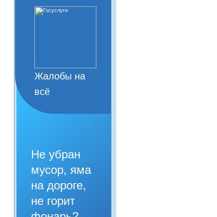
Жалобы на
всё
Не убран
мусор, яма
на дороге,
не горит
фонарь?