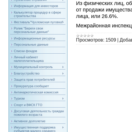
Из физических лиц, о
Информация для инвесторов
от продажи имущества
Калькулятор процедур в сфере
лица, или 26.6%.
строительства
Фестиваль"Чухломская пуговка"
Межрайонная инспек
Ролик "Береги свои
персональные данные"
Информационные ресурсы
Просмотров:
1509
|
Доба
Персональные данные
Списки фондов
Личный кабинет
налогоплатильщика
Муниципальный контроль
Благоустройство
Защита прав потребителей
Прокуратура сообщает
Антинаркотическая комиссия
Туризм
Спорт и ВФСК ГТО
Досуговая деятельность граждан
пожилого возраста
Активное долголетие
Имущественная поддержка
субъектов малого среднего