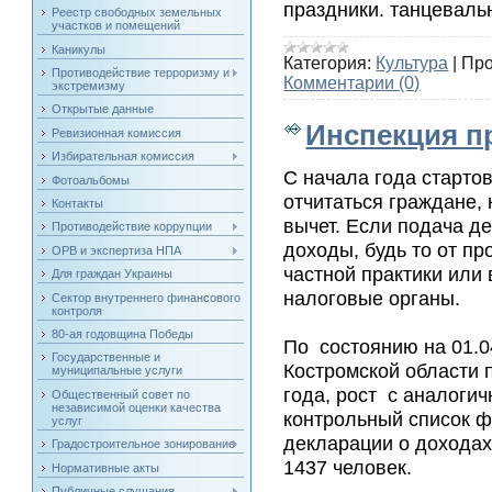
праздники. танцевал
Реестр свободных земельных
участков и помещений
Каникулы
Категория:
Культура
|
Про
Противодействие терроризму и
Комментарии (0)
экстремизму
Открытые данные
Инспекция п
Ревизионная комиссия
Избирательная комиссия
С начала года старт
Фотоальбомы
отчитаться граждане,
Контакты
вычет. Если подача де
Противодействие коррупции
доходы, будь то от п
ОРВ и экспертиза НПА
частной практики ил
Для граждан Украины
налоговые органы.
Сектор внутреннего финансового
контроля
80-ая годовщина Победы
По состоянию на 01.0
Государственные и
Костромской области 
муниципальные услуги
года, рост с аналоги
Общественный совет по
независимой оценки качества
контрольный список ф
услуг
декларации о доходах
Градостроительное зонирование
1437 человек.
Нормативные акты
Публичные слушания