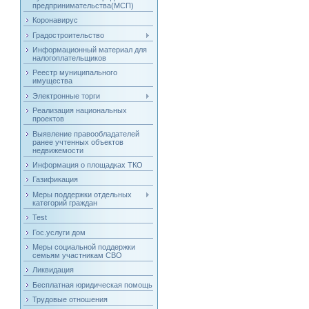
предпринимательства(МСП)
Коронавирус
Градостроительство
Информационный материал для
налогоплательщиков
Реестр муниципального
имущества
Электронные торги
Реализация национальных
проектов
Выявление правообладателей
ранее учтенных объектов
недвижемости
Информация о площадках ТКО
Газификация
Меры поддержки отдельных
категорий граждан
Test
Гос.услуги дом
Меры социальной поддержки
семьям участникам СВО
Ликвидация
Бесплатная юридическая помощь
Трудовые отношения