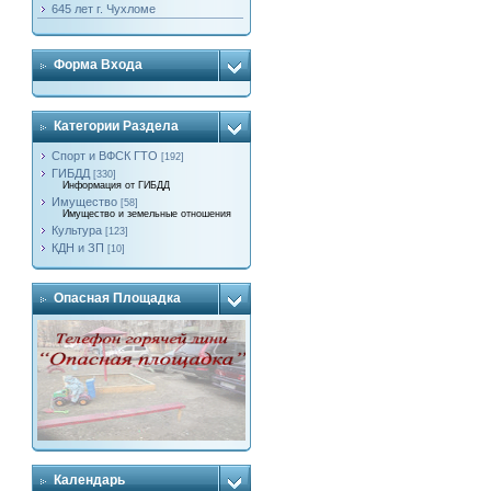
645 лет г. Чухломе
Форма Входа
Категории Раздела
Спорт и ВФСК ГТО
[192]
ГИБДД
[330]
Информация от ГИБДД
Имущество
[58]
Имущество и земельные отношения
Культура
[123]
КДН и ЗП
[10]
Опасная Площадка
Календарь