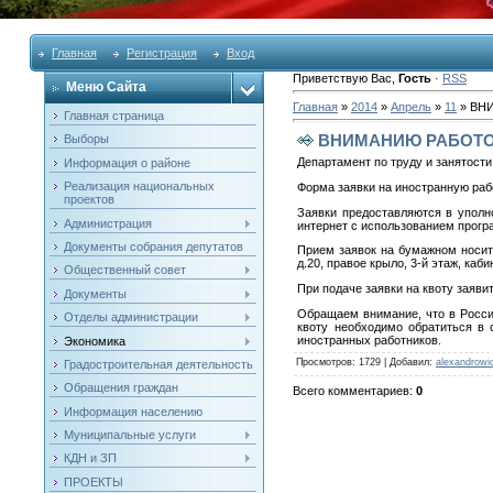
Главная
Регистрация
Вход
Приветствую Вас
,
Гость
·
RSS
Меню Сайта
Главная
»
2014
»
Апрель
»
11
» ВН
Главная страница
ВНИМАНИЮ РАБОТО
Выборы
Департамент по труду и занятост
Информация о районе
Реализация национальных
Форма заявки на иностранную раб
проектов
Заявки предоставляются в упол
Администрация
интернет с использованием прог
Документы собрания депутатов
Прием заявок на бумажном носите
д.20, правое крыло, 3-й этаж, каби
Общественный совет
При подаче заявки на квоту заяв
Документы
Обращаем внимание, что в Росси
Отделы администрации
квоту необходимо обратиться в 
иностранных работников.
Экономика
Просмотров
: 1729 |
Добавил
:
alexandrowi
Градостроительная деятельность
Обращения граждан
Всего комментариев
:
0
Информация населению
Муниципальные услуги
КДН и ЗП
ПРОЕКТЫ