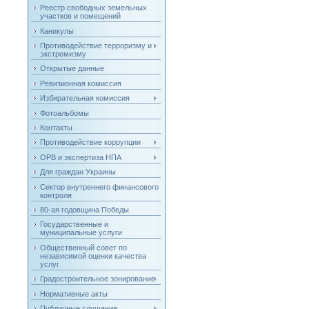
Реестр свободных земельных
участков и помещений
Каникулы
Противодействие терроризму и
экстремизму
Открытые данные
Ревизионная комиссия
Избирательная комиссия
Фотоальбомы
Контакты
Противодействие коррупции
ОРВ и экспертиза НПА
Для граждан Украины
Сектор внутреннего финансового
контроля
80-ая годовщина Победы
Государственные и
муниципальные услуги
Общественный совет по
независимой оценки качества
услуг
Градостроительное зонирование
Нормативные акты
Публичные слушания