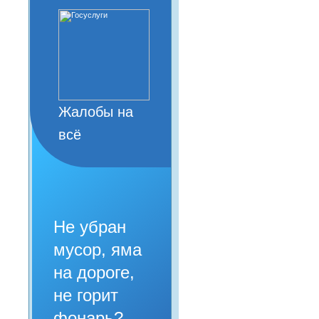
Жалобы на
всё
Не убран
мусор, яма
на дороге,
не горит
фонарь?