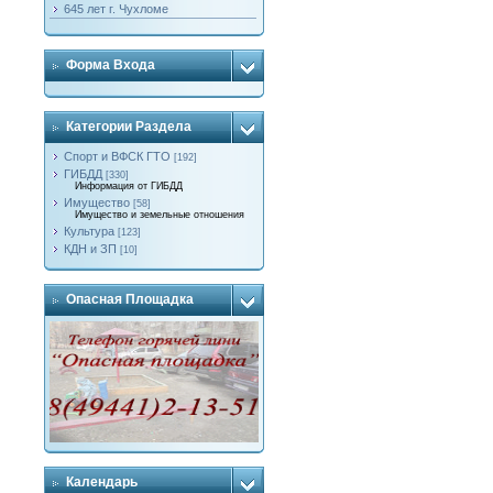
645 лет г. Чухломе
Форма Входа
Категории Раздела
Спорт и ВФСК ГТО
[192]
ГИБДД
[330]
Информация от ГИБДД
Имущество
[58]
Имущество и земельные отношения
Культура
[123]
КДН и ЗП
[10]
Опасная Площадка
Календарь