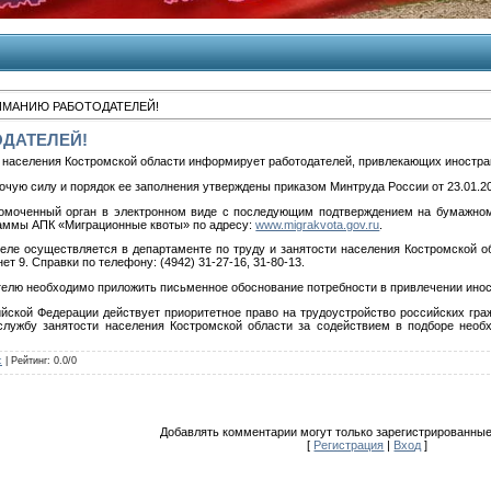
ИМАНИЮ РАБОТОДАТЕЛЕЙ!
ДАТЕЛЕЙ!
и населения Костромской области информирует работодателей, привлекающих иностран
очую силу и порядок ее заполнения утверждены приказом Минтруда России от 23.01.20
номоченный орган в электронном виде с последующим подтверждением на бумажном
раммы АПК «Миграционные квоты» по адресу:
www.migrakvota.gov.ru
.
ле осуществляется в департаменте по труду и занятости населения Костромской обла
нет 9. Справки по телефону: (4942) 31-27-16, 31-80-13.
ителю необходимо приложить письменное обоснование потребности в привлечении инос
йской Федерации действует приоритетное право на трудоустройство российских граж
службу занятости населения Костромской области за содействием в подборе необ
c
|
Рейтинг
:
0.0
/
0
Добавлять комментарии могут только зарегистрированные
[
Регистрация
|
Вход
]