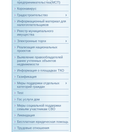
предпринимательства(МСП)
Коронавирус
Градостроительство
Информационный материал для
налогоплательщиков
Реестр муниципального
имущества
Электронные торги
Реализация национальных
проектов
Выявление правообладателей
ранее учтенных объектов
недвижемости
Информация о площадках ТКО
Газификация
Меры поддержки отдельных
категорий граждан
Test
Гос.услуги дом
Меры социальной поддержки
семьям участникам СВО
Ликвидация
Бесплатная юридическая помощь
Трудовые отношения