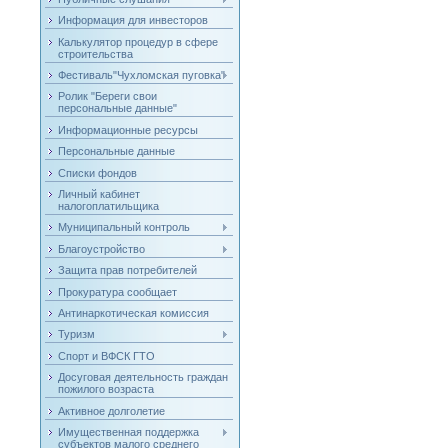
Информация для инвесторов
Калькулятор процедур в сфере
строительства
Фестиваль"Чухломская пуговка"
Ролик "Береги свои
персональные данные"
Информационные ресурсы
Персональные данные
Списки фондов
Личный кабинет
налогоплатильщика
Муниципальный контроль
Благоустройство
Защита прав потребителей
Прокуратура сообщает
Антинаркотическая комиссия
Туризм
Спорт и ВФСК ГТО
Досуговая деятельность граждан
пожилого возраста
Активное долголетие
Имущественная поддержка
субъектов малого среднего