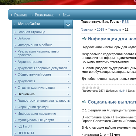
Главная
Регистрация
Вход
Приветствую Вас
,
Гость
·
RSS
Меню Сайта
Главная
»
2019
»
Февраль
»
12
Главная страница
Информация для нас
Выборы
Информация о районе
Видеолекции и вебинары для када
Реализация национальных
Федеральная кадастровая палата и
проектов
специалистов сферы недвижимости
государственного учреждения.
Администрация
Документы собрания депутатов
В новом разделе будут размещены
многие обучающие материалы окаж
Общественный совет
Для обеспечения кадастровых инж
Документы
Отделы администрации
Просмотров:
927
|
Добавил:
ldv84
|
Дата:
Экономика
Градостроительная деятельность
Социальные выплаты
Обращения граждан
С 1 февраля на 4,3 процента про
Информация населению
В настоящее время Пенсионный фо
Муниципальные услуги
Героев Советского Союза и России
КДН и ЗП
В Чухломском районе ежемесячные
ПРОЕКТЫ
- инвалиды 1 гр. - 71 чел.,