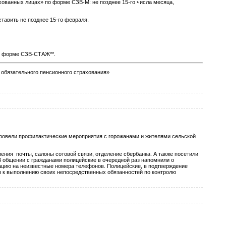
хованных лицах» по форме СЗВ-М: не позднее 15-го числа месяца,
тавить не позднее 15-го февраля.
по форме СЗВ-СТАЖ**.
е обязательного пенсионного страхования»
овели профилактические мероприятия с горожанами и жителями сельской
ения почты, салоны сотовой связи, отделение сбербанка. А также посетили
В общении с гражданами полицейские в очередной раз напомнили о
ацию на неизвестные номера телефонов. Полицейские, в подтверждение
 к выполнению своих непосредственных обязанностей по контролю