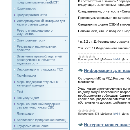
В соответствии с законом* опред
предпринимательства(МСП)
следующего за отчетным периодо
Коронавирус
Следовательно, отчетность «Свед
Градостроительство
Проконсультироваться по заполн
Информационный материал для
Сведения по форме СЗВ-М включаю
налогоплательщиков
Реестр муниципального
Напоминаем, что не позднее 1 мар
имущества
Электронные торги
* п. 2.2 ст. 11 Федерального зак
Реализация национальных
** п. 2 ст. 11 Федерального закона
проектов
Выявление правообладателей
ранее учтенных объектов
Просмотров:
840
|
Добавил:
ldv84
|
Дата:
недвижемости
Информация о площадках ТКО
Информация для нас
Газификация
Сотрудники МОтд МВД России «Чу
Меры поддержки отдельных
местности.
категорий граждан
Участковые уполномоченные полици
Test
на дому людей преклонного возра
необходимости соблюдать бдителн
Гос.услуги дом
своих слов, раздавали памятки с
обстановки на дорогах добавили 
Меры социальной поддержки
семьям участникам СВО
Ликвидация
Просмотров:
878
|
Добавил:
ldv84
|
Дата:
Бесплатная юридическая помощь
Интернет-мошенничес
Трудовые отношения