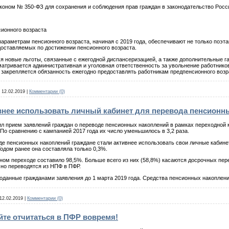
коном № 350-ФЗ для сохранения и соблюдения прав граждан в законодательство Росс
сионного возраста
раметрам пенсионного возраста, начиная с 2019 года, обеспечивают не только поэта
доставляемых по достижении пенсионного возраста.
ся новые льготы, связанные с ежегодной диспансеризацией, а также дополнительные га
тривается административная и уголовная ответственность за увольнение работников 
 закрепляется обязанность ежегодно предоставлять работникам предпенсионного возр
12.02.2019
|
Комментарии (0)
внее использовать личный кабинет для перевода пенсионн
 прием заявлений граждан о переводе пенсионных накоплений в рамках переходной к
. По сравнению с кампанией 2017 года их число уменьшилось в 3,2 раза.
 пенсионных накоплений граждане стали активнее использовать свои личные кабинет
Годом ранее она составляла только 0,3%.
м переходе составило 98,5%. Больше всего из них (58,8%) касаются досрочных перех
чно переводятся из НПФ в ПФР.
нные гражданами заявления до 1 марта 2019 года. Средства пенсионных накоплени
12.02.2019
|
Комментарии (0)
йте отчитаться в ПФР вовремя!