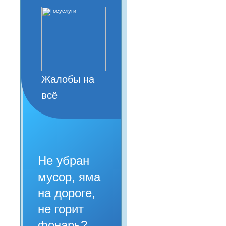
Жалобы на
всё
Не убран
мусор, яма
на дороге,
не горит
фонарь?