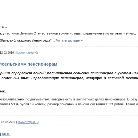
чел.;
, участники Великой Отечественной войны и лица, приравненные по льготам - 9 чел.;
 "Жителю блокадного Ленинграда"
...
Читать дальше »
12.02.2019
|
Комментарии (0)
 «сельским» пенсионерам
ршил перерасчет пенсий большинства сельских пенсионеров с учетом изм
олее 803 тыс. неработающих пенсионеров, живущих в сельской местнос
век.
беззаявительно, по документам, которые есть в выплатных делах пенсионеров. В ре
тавляет 5334 рубля 19 копеек) размер прибавки к пенсии составил 1333 рубля. Таки
12.02.2019
|
Комментарии (0)
раст