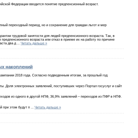
ийской Федерации вводится понятие предпенсионный возраст.
пный переходный период, но и сохранение для граждан льгот и мер
рантии трудовой занятости для людей предпенсионного возраста. Так, в
предпенсионного возраста или отказ в приеме их на работу по причине
аста два д
...
Читать дальше »
ых накоплений
ампании 2018 года. Согласно подведенным итогам, за прошлый год
ы. Доля электронных заявлений, поступивших через Портал госуслуг и сайт
одов из одного в другой НПФ, 36,9% заявлений – переходов из ПФР в НПФ.
й при этом будут п
...
Читать дальше »