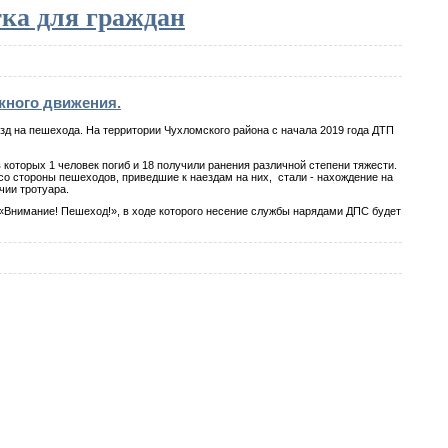
ка для граждан
жного движения.
д на пешехода. На территории Чухломского района с начала 2019 года ДТП
 которых 1 человек погиб и 18 получили ранения различной степени тяжести.
 стороны пешеходов, приведшие к наездам на них, стали - нахождение на
чии тротуара.
 «Внимание! Пешеход!», в ходе которого несение службы нарядами ДПС будет