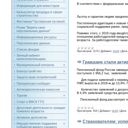
В соответствии с федеральным за
Информация для инвесторов
Калькулятор процедур в сфере
строительства
Льготы и гарантии людям предпен
Фестиваль"Чухломская пуговка"
Постепенную адаптацию к новым па
социальной поддержки ранее, пре
Ролик "Береги свои
персональные данные"
Помимо этого, с 2019 года вводят
отношении работодателей предусма
Информационные ресурсы
возраста. За работодателем также
Персональные данные
Списки фондов
Просмотров:
1174
|
Добавил:
ldv84
|
Дата:
Личный кабинет
налогоплатильщика
Граждане стали акти
Муниципальный контроль
Пенсионный фонд России завершил
Благоустройство
поступило 1 956,2 тыс. заявлений
Защита прав потребителей
Для подачи заявлений о переводе
ПФР, выросла в 2018-м до 13,4%. 
Прокуратура сообщает
Антинаркотическая комиссия
Количество заявлений о досрочно
В 4,3% заявлений средства досро
Туризм
Пенсионный фонд рассмотрит пода
Спорт и ВФСК ГТО
Досуговая деятельность граждан
Просмотров:
819
|
Добавил:
ldv84
|
Дата:
пожилого возраста
Активное долголетие
Страхователям: успе
Имущественная поддержка
субъектов малого среднего