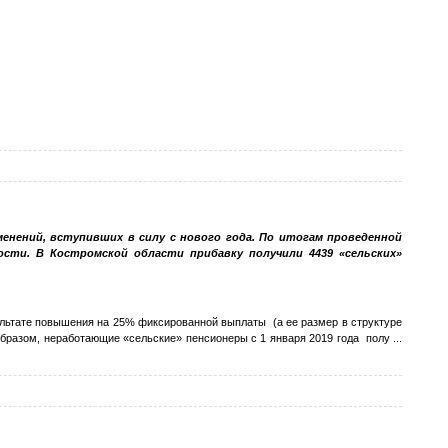
енений, вступивших в силу с нового года. По итогам проведенной
ти. В Костромской области прибавку получили 4439 «сельских»
зультате повышения на 25% фиксированной выплаты (а ее размер в структуре
м образом, неработающие «сельские» пенсионеры с 1 января 2019 года полу
...