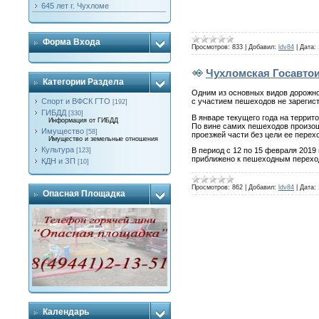
645 лет г. Чухломе
Форма Входа
Просмотров:
833
|
Добавил:
ldv84
|
Дата:
Чухломская Госавтои
Категории Раздела
Одним из основных видов дорожно
с участием пешеходов не зарегис
Спорт и ВФСК ГТО
[192]
ГИБДД
[330]
В январе текущего года на террит
Информация от ГИБДД
По вине самих пешеходов произош
Имущество
[58]
проезжей части без цели ее перех
Имущество и земельные отношения
Культура
В период с 12 по 15 февраля 201
[123]
приближено к пешеходным перехо
КДН и ЗП
[10]
Просмотров:
862
|
Добавил:
ldv84
|
Дата:
Опасная Площадка
Календарь