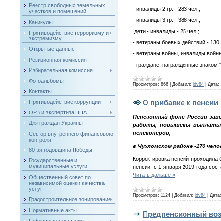
Реестр свободных земельных
- инвалиды 2 гр. - 283 чел.,
участков и помещений
- инвалиды 3 гр. - 388 чел.,
Каникулы
дети - инвалиды - 25 чел.;
Противодействие терроризму и
экстремизму
- ветераны боевых действий - 130 
Открытые данные
- ветераны войны, инвалиды войны
Ревизионная комиссия
- граждане, награжденные знаком
Избирательная комиссия
Фотоальбомы
Просмотров:
866
|
Добавил:
ldv84
|
Дата:
Контакты
О прибавке к пенсии
Противодействие коррупции
ОРВ и экспертиза НПА
Пенсионный фонд России заве
Для граждан Украины
работы, повышены выплаты б
пенсионеров,
Сектор внутреннего финансового
контроля
в Чухломском районе -170 чело
80-ая годовщина Победы
Корректировка пенсий проходила 
Государственные и
муниципальные услуги
пенсии с 1 января 2019 года сос
Читать дальше »
Общественный совет по
независимой оценки качества
услуг
Просмотров:
1124
|
Добавил:
ldv84
|
Дата:
Градостроительное зонирование
Нормативные акты
Предпенсионный воз
Публичные слушания