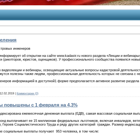
еления
стровых инженеров
нформирует об открытии на сайте www.kadastr.ru нового раздела «Лекции и вебинары
 (риелторов, юристов, оценщиков). У профессионального сообщества появился новый
 видеолекции и вебинары, освещающие актуальные вопросы кадастровой деятельности
утся полезны также людям, профессиональная деятельность которых не связана с н
енеров информацией в доступной1 форме предполагается активное развитие раздела
12.02.2019
|
Комментарии (0)
 повышены с 1 февраля на 4,3%
индексирована ежемесячная денежная выплата (ЕДВ), самая массовая социальная выпл
нд выплачивает ее 15 миллионам федеральных льготников, включая инвалидов, ветер
, Героев Социалистического Труда и ряду других категорий граждан. Размер индексаци
 социальные выплаты получают 953 человека, в том числе: