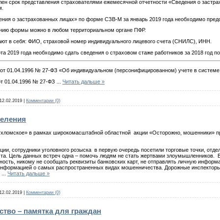
елен срок представления страхователями ежемесячной отчетности «Сведения о застра
м.
ения о застрахованных лицах» по форме СЗВ-М за январь 2019 года необходимо предс
ению формы можно в любом территориальном органе ПФР.
т в себя: ФИО, страховой номер индивидуального лицевого счета (СНИЛС), ИНН.
та 2019 года необходимо сдать сведения о страховом стаже работников за 2018 год 
она от 01.04.1996 № 27-ФЗ «Об индивидуальном (персонифицированном) учете в систем
 от 01.04.1996 № 27-ФЗ
...
Читать дальше »
12.02.2019
|
Комментарии (0)
еления
хломское» в рамках широкомасштабной областной акции «Осторожно, мошенники» пр
и, сотрудники уголовного розыска в первую очередь посетили торговые точки, отдел
ста. Цель данных встреч одна – помочь людям не стать жертвами злоумышленников. 
ость, никому не сообщать реквизиты банковских карт, не отправлять личную информ
 информацией о самых распространенных видах мошенничества. Дорожные инспекторы
е
...
Читать дальше »
12.02.2019
|
Комментарии (0)
тво – памятка для граждан