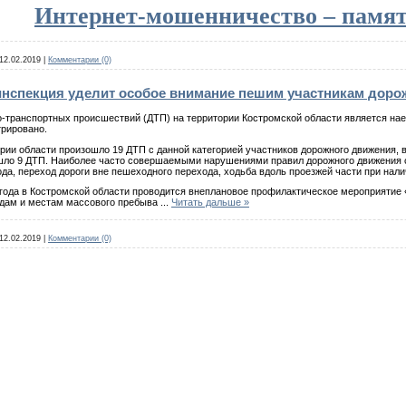
Интернет-мошенничество – памят
12.02.2019
|
Комментарии (0)
нспекция уделит особое внимание пешим участникам доро
-транспортных происшествий (ДТП) на территории Костромской области является наез
трировано.
ории области произошло 19 ДТП с данной категорией участников дорожного движения, в
ло 9 ДТП. Наиболее часто совершаемыми нарушениями правил дорожного движения со
ода, переход дороги вне пешеходного перехода, ходьба вдоль проезжей части при нали
9 года в Костромской области проводится внеплановое профилактическое мероприятие
дам и местам массового пребыва
...
Читать дальше »
12.02.2019
|
Комментарии (0)