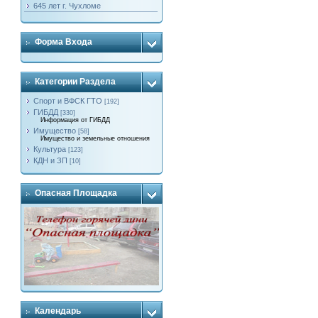
645 лет г. Чухломе
Форма Входа
Категории Раздела
Спорт и ВФСК ГТО
[192]
ГИБДД
[330]
Информация от ГИБДД
Имущество
[58]
Имущество и земельные отношения
Культура
[123]
КДН и ЗП
[10]
Опасная Площадка
Календарь