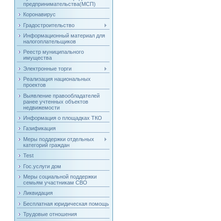
предпринимательства(МСП)
Коронавирус
Градостроительство
Информационный материал для
налогоплательщиков
Реестр муниципального
имущества
Электронные торги
Реализация национальных
проектов
Выявление правообладателей
ранее учтенных объектов
недвижемости
Информация о площадках ТКО
Газификация
Меры поддержки отдельных
категорий граждан
Test
Гос.услуги дом
Меры социальной поддержки
семьям участникам СВО
Ликвидация
Бесплатная юридическая помощь
Трудовые отношения