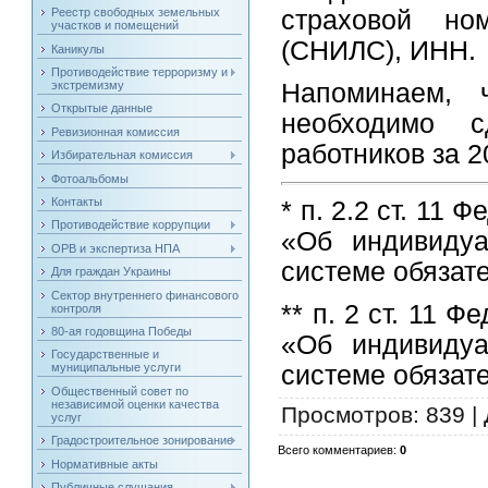
Реестр свободных земельных
страховой но
участков и помещений
(СНИЛС), ИНН.
Каникулы
Противодействие терроризму и
Напоминаем, 
экстремизму
Открытые данные
необходимо 
Ревизионная комиссия
работников за 
Избирательная комиссия
Фотоальбомы
Контакты
* п. 2.2 ст. 11
Противодействие коррупции
«Об индивидуа
ОРВ и экспертиза НПА
системе обязат
Для граждан Украины
Сектор внутреннего финансового
** п. 2 ст. 11 
контроля
80-ая годовщина Победы
«Об индивидуа
Государственные и
системе обязат
муниципальные услуги
Общественный совет по
независимой оценки качества
Просмотров
: 839 |
услуг
Градостроительное зонирование
Всего комментариев
:
0
Нормативные акты
Публичные слушания