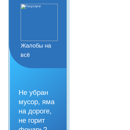
Жалобы на
всё
Не убран
мусор, яма
на дороге,
не горит
фонарь?