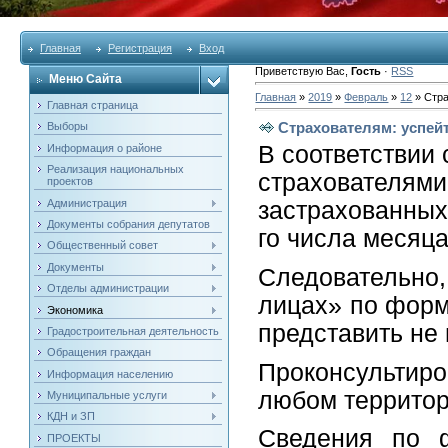
Главная
Регистрация
Вход
Приветствую Вас
,
Гость
·
RSS
Меню Сайта
Главная
»
2019
»
Февраль
»
12
» Стра
Главная страница
Страхователям: успей
Выборы
В соответствии
Информация о районе
Реализация национальных
страхователям
проектов
Администрация
застрахованных
Документы собрания депутатов
го числа месяц
Общественный совет
Документы
Следовательно,
Отделы администрации
лицах» по форм
Экономика
представить не 
Градостроительная деятельность
Обращения граждан
Проконсультир
Информация населению
любом территор
Муниципальные услуги
КДН и ЗП
Сведения по 
ПРОЕКТЫ