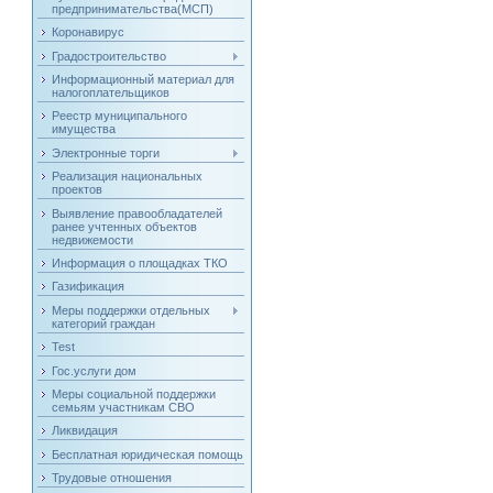
предпринимательства(МСП)
Коронавирус
Градостроительство
Информационный материал для
налогоплательщиков
Реестр муниципального
имущества
Электронные торги
Реализация национальных
проектов
Выявление правообладателей
ранее учтенных объектов
недвижемости
Информация о площадках ТКО
Газификация
Меры поддержки отдельных
категорий граждан
Test
Гос.услуги дом
Меры социальной поддержки
семьям участникам СВО
Ликвидация
Бесплатная юридическая помощь
Трудовые отношения