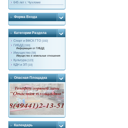
645 лет г. Чухломе
Форма Входа
Категории Раздела
Спорт и ВФСК ГТО
[192]
ГИБДД
[330]
Информация от ГИБДД
Имущество
[58]
Имущество и земельные отношения
Культура
[123]
КДН и ЗП
[10]
Опасная Площадка
Календарь