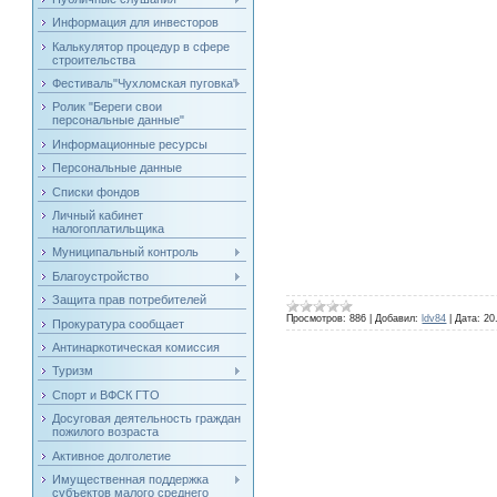
Информация для инвесторов
Калькулятор процедур в сфере
строительства
Фестиваль"Чухломская пуговка"
Ролик "Береги свои
персональные данные"
Информационные ресурсы
Персональные данные
Списки фондов
Личный кабинет
налогоплатильщика
Муниципальный контроль
Благоустройство
Защита прав потребителей
Просмотров:
886
|
Добавил:
ldv84
|
Дата:
20
Прокуратура сообщает
Антинаркотическая комиссия
Туризм
Спорт и ВФСК ГТО
Досуговая деятельность граждан
пожилого возраста
Активное долголетие
Имущественная поддержка
субъектов малого среднего