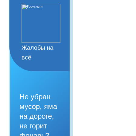
Жалобы на
всё
Не убран
мусор, яма
на дороге,
не горит
фонарь?