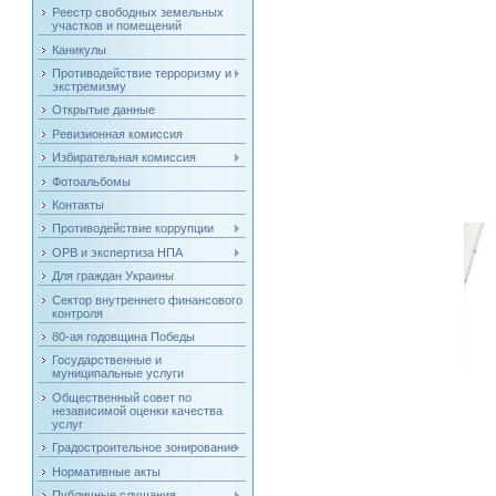
Реестр свободных земельных
участков и помещений
Каникулы
Противодействие терроризму и
экстремизму
Открытые данные
Ревизионная комиссия
Избирательная комиссия
Фотоальбомы
Контакты
Противодействие коррупции
ОРВ и экспертиза НПА
Для граждан Украины
Сектор внутреннего финансового
контроля
80-ая годовщина Победы
Государственные и
муниципальные услуги
Общественный совет по
независимой оценки качества
услуг
Градостроительное зонирование
Нормативные акты
Публичные слушания