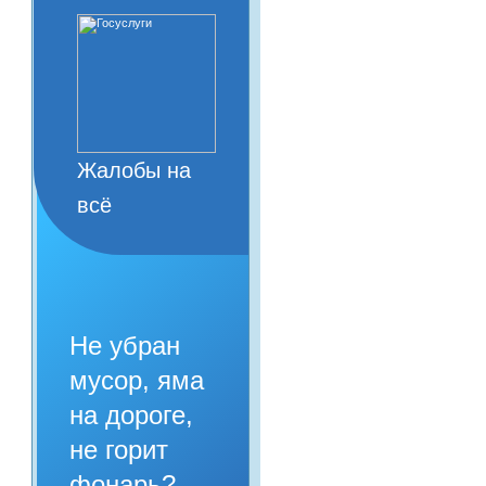
Жалобы на
всё
Не убран
мусор, яма
на дороге,
не горит
фонарь?