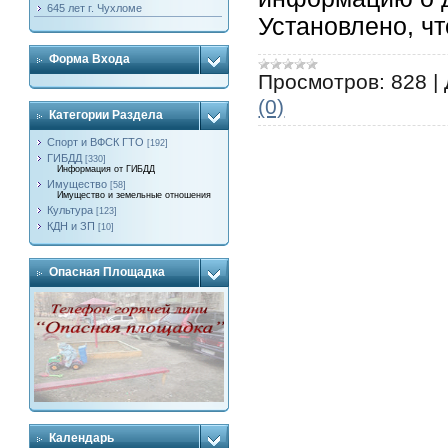
645 лет г. Чухломе
Установлено, чт
Форма Входа
Просмотров:
828
|
(0)
Категории Раздела
Спорт и ВФСК ГТО
[192]
ГИБДД
[330]
Информация от ГИБДД
Имущество
[58]
Имущество и земельные отношения
Культура
[123]
КДН и ЗП
[10]
Опасная Площадка
Календарь