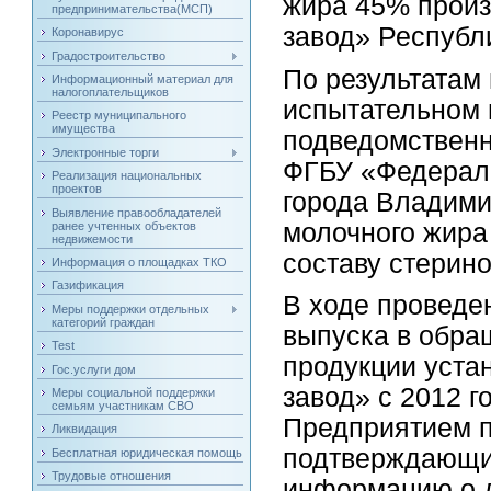
жира 45% произ
предпринимательства(МСП)
завод» Республ
Коронавирус
Градостроительство
По результатам
Информационный материал для
налогоплательщиков
испытательном 
Реестр муниципального
имущества
подведомственн
Электронные торги
ФГБУ «Федерал
Реализация национальных
проектов
города Владими
Выявление правообладателей
молочного жира
ранее учтенных объектов
недвижемости
составу стерино
Информация о площадках ТКО
Газификация
В ходе проведе
Меры поддержки отдельных
категорий граждан
выпуска в обр
Test
продукции уста
Гос.услуги дом
завод» с 2012 г
Меры социальной поддержки
семьям участникам СВО
Предприятием п
Ликвидация
подтверждающие
Бесплатная юридическая помощь
Трудовые отношения
информацию о д