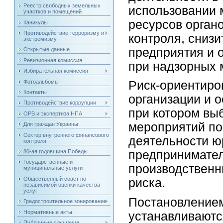
Реестр свободных земельных
использовании 
участков и помещений
ресурсов орган
Каникулы
Противодействие терроризму и
контроля, сниз
экстремизму
предприятия и 
Открытые данные
Ревизионная комиссия
при надзорных 
Избирательная комиссия
Фотоальбомы
Риск-ориентиро
Контакты
организации и 
Противодействие коррупции
при котором вы
ОРВ и экспертиза НПА
мероприятий по
Для граждан Украины
Сектор внутреннего финансового
деятельности ю
контроля
80-ая годовщина Победы
предпринимател
Государственные и
производственн
муниципальные услуги
Общественный совет по
риска.
независимой оценки качества
услуг
Постановлением
Градостроительное зонирование
Нормативные акты
устанавливаютс
Публичные слушания