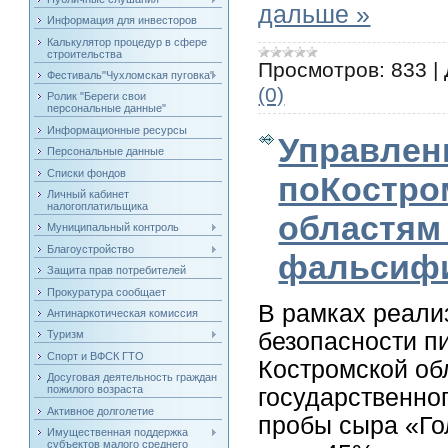
дальше »
Информация для инвесторов
Калькулятор процедур в сфере
строительства
Просмотров:
833
|
Фестиваль"Чухломская пуговка"
(0)
Ролик "Береги свои
персональные данные"
Информационные ресурсы
Управлен
Персональные данные
Списки фондов
поКостро
Личный кабинет
налогоплатильщика
областям
Муниципальный контроль
Благоустройство
фальсиф
Защита прав потребителей
Прокуратура сообщает
В рамках реали
Антинаркотическая комиссия
безопасности п
Туризм
Спорт и ВФСК ГТО
Костромской об
Досуговая деятельность граждан
пожилого возраста
государственно
Активное долголетие
пробы сыра «Го
Имущественная поддержка
субъектов малого среднего