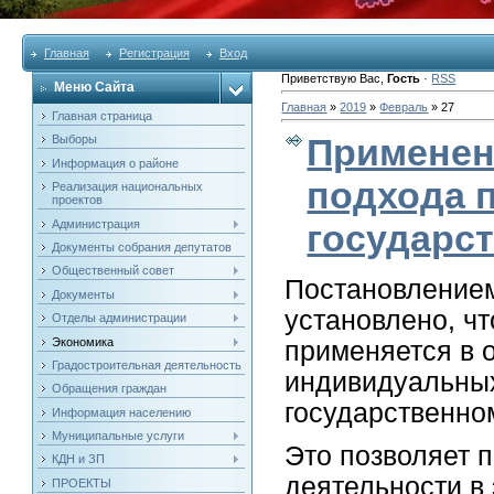
Главная
Регистрация
Вход
Приветствую Вас
,
Гость
·
RSS
Меню Сайта
Главная
»
2019
»
Февраль
»
27
Главная страница
Применен
Выборы
Информация о районе
подхода 
Реализация национальных
проектов
Администрация
государс
Документы собрания депутатов
Общественный совет
Постановлением
Документы
установлено, ч
Отделы администрации
Экономика
применяется в 
Градостроительная деятельность
индивидуальных
Обращения граждан
государственно
Информация населению
Муниципальные услуги
Это позволяет 
КДН и ЗП
деятельности в
ПРОЕКТЫ