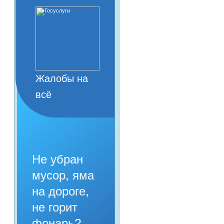
Жалобы на
всё
Не убран
мусор, яма
на дороге,
не горит
фонарь?