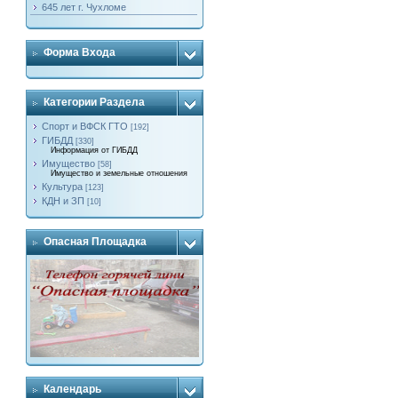
645 лет г. Чухломе
Форма Входа
Категории Раздела
Спорт и ВФСК ГТО
[192]
ГИБДД
[330]
Информация от ГИБДД
Имущество
[58]
Имущество и земельные отношения
Культура
[123]
КДН и ЗП
[10]
Опасная Площадка
Календарь