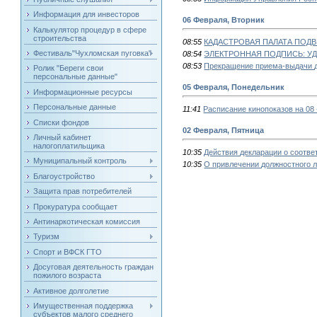
Информация для инвесторов
06 Февраля, Вторник
Калькулятор процедур в сфере
строительства
08:55
КАДАСТРОВАЯ ПАЛАТА ПОДВЕ
Фестиваль"Чухломская пуговка"
08:54
ЭЛЕКТРОННАЯ ПОДПИСЬ: У
08:53
Прекращение приема-выдачи д
Ролик "Береги свои
персональные данные"
05 Февраля, Понедельник
Информационные ресурсы
Персональные данные
11:41
Расписание кинопоказов на 08 
Списки фондов
02 Февраля, Пятница
Личный кабинет
налогоплатильщика
10:35
Действия декларации о соотве
Муниципальный контроль
10:35
О привлечении должностного л
Благоустройство
Защита прав потребителей
Прокуратура сообщает
Антинаркотическая комиссия
Туризм
Спорт и ВФСК ГТО
Досуговая деятельность граждан
пожилого возраста
Активное долголетие
Имущественная поддержка
субъектов малого среднего