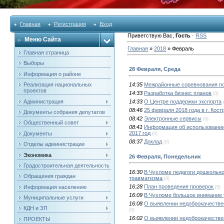
Главная
Регистрация
Вход
Приветствую Вас
,
Гость
·
RSS
Меню Сайта
Главная
»
2018
»
Февраль
Главная страница
Выборы
28 Февраля, Среда
Информация о районе
Реализация национальных
14:35
Межрайонные соревнования по
проектов
14:33
Разработка бизнес планов
(0)
Администрация
14:33
О Центре поддержки экспорта
08:46
25 февраля 2018 года в г. Кос
Документы собрания депутатов
08:42
Электронные сервисы
(0)
Общественный совет
08:41
Информация об использовании
2017 год
Документы
(0)
08:37
Доклад
(0)
Отделы администрации
Экономика
26 Февраля, Понедельник
Градостроительная деятельность
16:30
В Чухломе педагоги дошкольно
Обращения граждан
травматизма
(0)
16:28
План проведения проверок
Информация населению
(0)
16:09
В Чухломе большое внимание 
Муниципальные услуги
16:08
О выявлении недоброкачествен
КДН и ЗП
(0)
16:02
О выявлении недоброкачестве
ПРОЕКТЫ