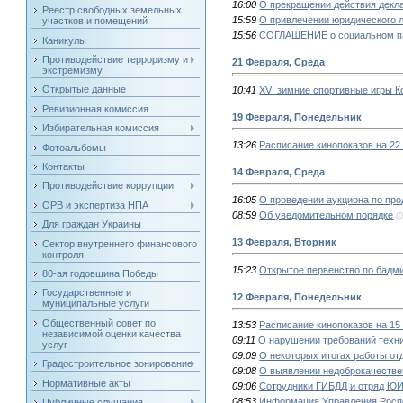
16:00
О прекращении действия декл
Реестр свободных земельных
15:59
О привлечении юридического л
участков и помещений
15:56
СОГЛАШЕНИЕ о социальном п
Каникулы
Противодействие терроризму и
21 Февраля, Среда
экстремизму
Открытые данные
10:41
XVI зимние спортивные игры Ко
Ревизионная комиссия
19 Февраля, Понедельник
Избирательная комиссия
13:26
Расписание кинопоказов на 22.
Фотоальбомы
Контакты
14 Февраля, Среда
Противодействие коррупции
16:05
О проведении аукциона по про
ОРВ и экспертиза НПА
08:59
Об уведомительном порядке
(0
Для граждан Украины
13 Февраля, Вторник
Сектор внутреннего финансового
контроля
15:23
Открытое первенство по бадм
80-ая годовщина Победы
Государственные и
12 Февраля, Понедельник
муниципальные услуги
Общественный совет по
13:53
Расписание кинопоказов на 15 
независимой оценки качества
09:11
О нарушении требований техни
услуг
09:09
О некоторых итогах работы от
Градостроительное зонирование
09:08
О выявлении недоброкачестве
Нормативные акты
09:06
Сотрудники ГИБДД и отряд Ю
08:53
Информация Управления Росп
Публичные слушания