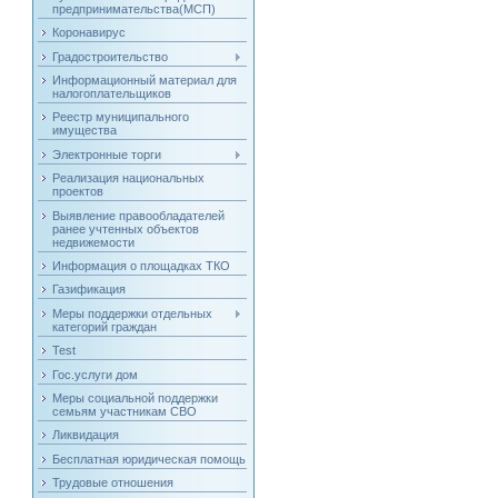
предпринимательства(МСП)
Коронавирус
Градостроительство
Информационный материал для
налогоплательщиков
Реестр муниципального
имущества
Электронные торги
Реализация национальных
проектов
Выявление правообладателей
ранее учтенных объектов
недвижемости
Информация о площадках ТКО
Газификация
Меры поддержки отдельных
категорий граждан
Test
Гос.услуги дом
Меры социальной поддержки
семьям участникам СВО
Ликвидация
Бесплатная юридическая помощь
Трудовые отношения