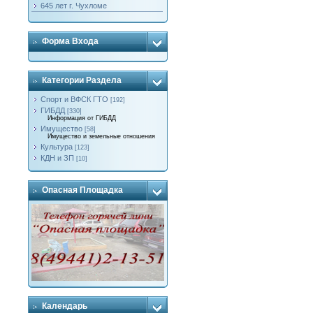
645 лет г. Чухломе
Форма Входа
Категории Раздела
Спорт и ВФСК ГТО
[192]
ГИБДД
[330]
Информация от ГИБДД
Имущество
[58]
Имущество и земельные отношения
Культура
[123]
КДН и ЗП
[10]
Опасная Площадка
Календарь