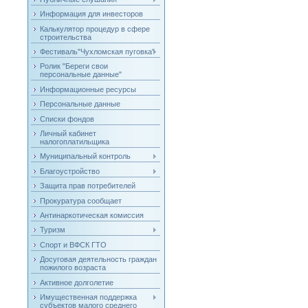
Информация для инвесторов
Калькулятор процедур в сфере
строительства
Фестиваль"Чухломская пуговка"
Ролик "Береги свои
персональные данные"
Информационные ресурсы
Персональные данные
Списки фондов
Личный кабинет
налогоплатильщика
Муниципальный контроль
Благоустройство
Защита прав потребителей
Прокуратура сообщает
Антинаркотическая комиссия
Туризм
Спорт и ВФСК ГТО
Досуговая деятельность граждан
пожилого возраста
Активное долголетие
Имущественная поддержка
субъектов малого среднего