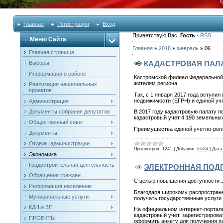
Главная
Регистрация
Вход
Приветствую Вас
,
Гость
·
RSS
Меню Сайта
Главная
»
2018
»
Февраль
»
06
Главная страница
КАДАСТРОВАЯ ПАЛА
Выборы
Информация о районе
Костромской филиал Федеральной к
жителям региона.
Реализация национальных
проектов
Так, с 1 января 2017 года вступ
недвижимости (ЕГРН) и единой уч
Администрация
Документы собрания депутатов
В 2017 году кадастровую палату п
кадастровый учет 4 190 земельных
Общественный совет
Преимущества единой учетно-реги
Документы
Отделы администрации
Просмотров:
1241
|
Добавил:
ldv84
|
Дата
Экономика
Градостроительная деятельность
ЭЛЕКТРОННАЯ ПОД
Обращения граждан
С целью повышения доступности э
Информация населению
Благодаря широкому распростране
Муниципальные услуги
получать государственные услуги 
КДН и ЗП
На официальном интернет-портале 
кадастровый учет, зарегистрирова
ПРОЕКТЫ
оформить анкету для получения па