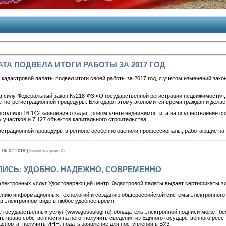
ТА ПОДВЕЛА ИТОГИ РАБОТЫ ЗА 2017 ГОД
адастровой палаты подвел итоги своей работы за 2017 год, с учетом изменений зако
ил в силу Федеральный закон №218-ФЗ «О государственной регистрации недвижимости»
етно-регистрационной процедуры. Благодаря этому экономится время граждан и дела
оступило 16 142 заявления о кадастровом учете недвижимости, а на осуществление со
 участков и 7 127 объектов капитального строительства.
страционной процедуры в регионе особенно оценили профессионалы, работающие на
:
06.02.2018
|
Комментарии (0)
ПИСЬ: УДОБНО, НАДЕЖНО, СОВРЕМЕННО
лектронных услуг Удостоверяющий центр Кадастровой палаты выдает сертификаты эл
нию информационных технологий и созданию общероссийской системы электронного п
в электронном виде в любое удобное время.
государственных услуг (www.gosuslugi.ru) обладатель электронной подписи может бес
ть право собственности на него, получить сведения из Единого государственного реес
спорта; получить ИНН; подать заявление для поступления в ВУЗ.