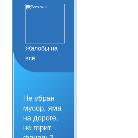
Жалобы на
всё
Не убран
мусор, яма
на дороге,
не горит
фонарь?