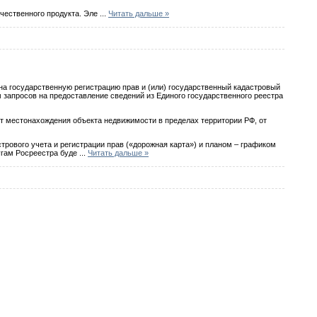
ачественного продукта. Эле
...
Читать дальше »
на государственную регистрацию прав и (или) государственный кадастровый
м запросов на предоставление сведений из Единого государственного реестра
т местонахождения объекта недвижимости в пределах территории РФ, от
трового учета и регистрации прав («дорожная карта») и планом – графиком
угам Росреестра буде
...
Читать дальше »