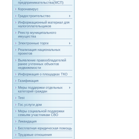
предпринимательства(МСП)
Коронавирус
Градостроительство
Информационный материал для
налогоплательщиков
Реестр муниципального
имущества
Электронные торги
Реализация национальных
проектов
Выявление правообладателей
ранее учтенных объектов
недвижемости
Информация о площадках ТКО
Газификация
Меры поддержки отдельных
категорий граждан
Test
Гос.услуги дом
Меры социальной поддержки
семьям участникам СВО
Ликвидация
Бесплатная юридическая помощь
Трудовые отношения