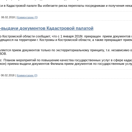
си в Кадастровой палате Вы избегаете риска переплаты посредникам и получения нек
:
06.02.2018
|
Комментарии (0)
-выдачи документов Кадастровой палатой
 Костромской области сообщает, что с 1 января 2018г. прекращен прием документов 
дящихся на территории г. Костромы и Костромской области, а также прекращает прие
яется прием документов только по экстерриториальному принципу, т.е. независимо о
 ВОВ.
и с Планом мероприятий по повышению качества государственных услуг в сфере кадас
окон) приема-выдачи документов Филиала прием документов по государственным усл
06.02.2018
|
Комментарии (0)