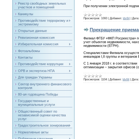
Реестр свободных земельных
При получении электронной подпи
участков и помещений
Каникулы
Просмотров:
1093
|
Добавил:
ldv84
|
Дата
Противодействие терроризму и
экстремизму
Прекращение приема
Открытые данные
Ревизионная комиссия
Филиал ФГБУ «ФКП Росреестра» по
учет объектов недвижимости, нахо
Избирательная комиссия
недвижимости (ЕГРН).
Фотоальбомы
Специалистами Филиала осуществл
инвалидов I,II группы и ветеранов
Контакты
С 1 января 2018 г. в соответстви
Противодействие коррупции
оптимизации – закрытия офисов (
ОРВ и экспертиза НПА
Для граждан Украины
Просмотров:
1104
|
Добавил:
ldv84
|
Дата:
Сектор внутреннего финансового
контроля
80-ая годовщина Победы
Государственные и
муниципальные услуги
Общественный совет по
независимой оценки качества
услуг
Градостроительное зонирование
Нормативные акты
Публичные слушания