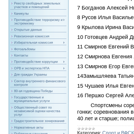
Реестр свободных земельных
7 Богданов Алексей 
участков и помещений
Каникулы
8 Русов Илья Василь
Противодействие терроризму и
экстремизму
9 Крылова Ирина Вас
Открытые данные
10 Готовцев Андрей 
Ревизионная комиссия
Избирательная комиссия
11 Смирнов Евгений 
Фотоальбомы
12 Смирнова Евгения
Контакты
Противодействие коррупции
13 Смирнов Егор Евге
ОРВ и экспертиза НПА
Для граждан Украины
14Замышляева Татья
Сектор внутреннего финансового
15 Чушаев Илья Евге
контроля
80-ая годовщина Победы
16 Першко Сергей Ал
Государственные и
муниципальные услуги
Спортсмены соревно
Общественный совет по
гонки; соревнования 
независимой оценки качества
услуг
40 лет и старше; поли
Градостроительное зонирование
Нормативные акты
Категория:
Спорт и ВФСК
Публичные слушания