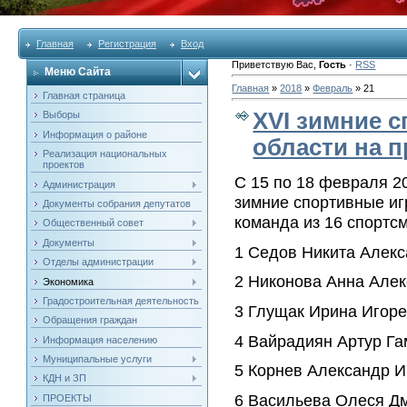
Главная
Регистрация
Вход
Приветствую Вас
,
Гость
·
RSS
Меню Сайта
Главная
»
2018
»
Февраль
»
21
Главная страница
XVI зимние 
Выборы
Информация о районе
области на п
Реализация национальных
проектов
С 15 по 18 февраля 2
Администрация
зимние спортивные и
Документы собрания депутатов
команда из 16 спортс
Общественный совет
Документы
1 Седов Никита Алек
Отделы администрации
2 Никонова Анна Але
Экономика
Градостроительная деятельность
3 Глущак Ирина Игор
Обращения граждан
4 Вайрадиян Артур Га
Информация населению
Муниципальные услуги
5 Корнев Александр И
КДН и ЗП
6 Васильева Олеся Д
ПРОЕКТЫ