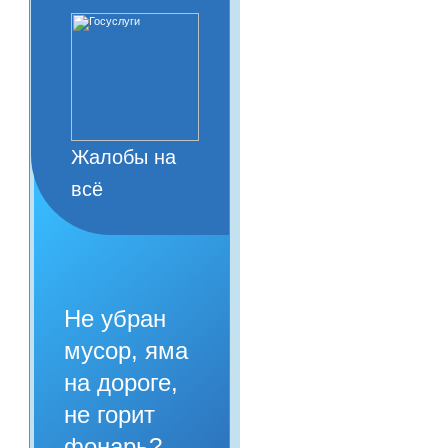
Жалобы на
всё
Не убран
мусор, яма
на дороге,
не горит
фонарь?