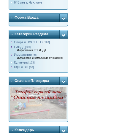
645 лет г. Чухломе
Форма Входа
Категории Раздела
Спорт и ВФСК ГТО
[192]
ГИБДД
[330]
Информация от ГИБДД
Имущество
[58]
Имущество и земельные отношения
Культура
[123]
КДН и ЗП
[10]
Опасная Площадка
Календарь