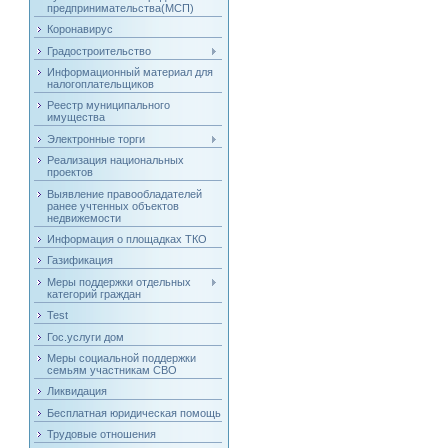
предпринимательства(МСП)
Коронавирус
Градостроительство
Информационный материал для
налогоплательщиков
Реестр муниципального
имущества
Электронные торги
Реализация национальных
проектов
Выявление правообладателей
ранее учтенных объектов
недвижемости
Информация о площадках ТКО
Газификация
Меры поддержки отдельных
категорий граждан
Test
Гос.услуги дом
Меры социальной поддержки
семьям участникам СВО
Ликвидация
Бесплатная юридическая помощь
Трудовые отношения