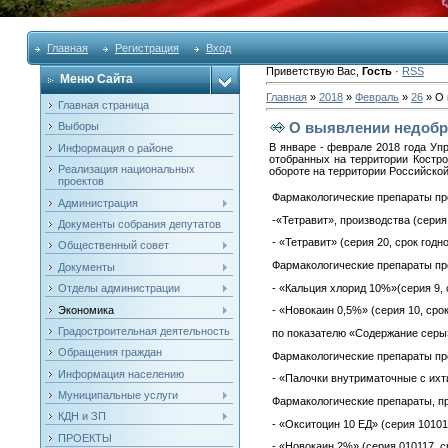
Главная
Регистрация
Вход
Приветствую Вас
,
Гость
·
RSS
Меню Сайта
Главная
»
2018
»
Февраль
»
26
» О 
Главная страница
О выявлении недобро
Выборы
В ян­ва­ре - фев­ра­ле 2018 го­да Уп
Информация о районе
отоб­ранных на тер­ри­тории Кос­тром
Реализация национальных
обо­роте на тер­ри­тории Рос­сий­ско
проектов
Фар­ма­коло­гичес­кие пре­пара­ты п
Администрация
-«Тет­ра­вит», про­из­водс­тва (се­ри
Документы собрания депутатов
- «Тет­ра­вит» (се­рия 20, срок год­н
Общественный совет
Фар­ма­коло­гичес­кие пре­пара­ты пр
Документы
- «Каль­ция хло­рид 10%»(се­рия 9, 
Отделы администрации
Экономика
- «Но­вока­ин 0,5%» (се­рия 10, срок
Градостроительная деятельность
по по­каза­телю «Со­дер­жа­ние се­ры
Обращения граждан
Фар­ма­коло­гичес­кие пре­пара­ты п
Информация населению
- «Па­лоч­ки внут­ри­маточ­ные с их­
Муниципальные услуги
Фар­ма­коло­гичес­кие пре­пара­ты, п
КДН и ЗП
- «Ок­си­тоцин 10 ЕД» (се­рия 10101
ПРОЕКТЫ
- «Но­вока­ин 2%» (се­рия 010117, ср