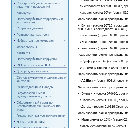
Реестр свободных земельных
- «Их­глю­ковит» (се­рия 010317, сро
участков и помещений
- Каль­ция хло­рид 10%» (се­рия 010
Каникулы
Противодействие терроризму и
Фар­ма­коло­гичес­кие пре­пара­ты, 
экстремизму
- «Ви­там» (се­рия 70716, срок год­
Открытые данные
рия 30317, срок год­ности 03.2019) 
Ревизионная комиссия
- «Хел­си­вит» (се­рия 10316, срок г
Избирательная комиссия
- «Хел­си­вит» (се­рия 20416, срок г
Фотоальбомы
- «Хел­си­вит» (се­рия 10716, срок г
Контакты
Фар­ма­коло­гичес­кие пре­пара­ты, 
Противодействие коррупции
- «Су­ифер­ро­вит-А» (се­рия 068, ср
ОРВ и экспертиза НПА
- «Се­демин» (се­рия 000529, срок г
Для граждан Украины
Фар­ма­коло­гичес­кие пре­пара­ты, п
Сектор внутреннего финансового
- «АД3Евит» (се­рия 90616, срок год
контроля
80-ая годовщина Победы
Фар­ма­коло­гичес­кие пре­пара­ты, 
Государственные и
- «Эле­овит» (се­рия 070616, срок г
муниципальные услуги
- «Эле­овит» (се­рия 030716, срок го
Общественный совет по
независимой оценки качества
- «Де­токс» (се­рия 010316.Срок год
услуг
Фар­ма­коло­гичес­кие пре­пара­ты, 
Градостроительное зонирование
- «Мазь цин­ко­вая 10%» (се­рия 02,
Нормативные акты
- «Мазь их­ти­оло­вая 10%» (се­рия 0
Публичные слушания