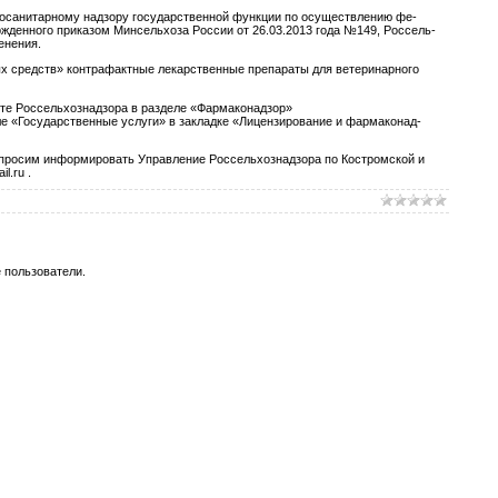
­тоса­нитар­но­му над­зо­ру го­сударс­твен­ной фун­кции по осу­щест­вле­нию фе­
ер­жден­но­го при­казом Мин­сель­хо­за Рос­сии от 26.03.2013 го­да №149, Рос­сель­
ене­ния.
х средств» кон­тра­фак­тные ле­карс­твен­ные пре­пара­ты для ве­тери­нар­но­го
е Рос­сель­хоз­надзо­ра в раз­де­ле «Фар­ма­конад­зор»
е «Го­сударс­твен­ные ус­лу­ги» в зак­ладке «Ли­цен­зи­рова­ние и фар­ма­конад­
, про­сим ин­форми­ровать Уп­равле­ние Рос­сель­хоз­надзо­ра по Кос­тромской и
l.ru .
 пользователи.