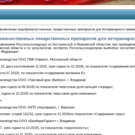
выявлении недоброкачественных лекарственных препаратов для ветеринарного примен
качественных лекарственных препаратов для ветеринарног
­равле­ни­ем Рос­сель­хоз­надзо­ра по Кос­тромской и Ива­нов­ской об­ластям при про­веде­нии
ской об­ласти и по ре­зуль­та­там эк­спер­тиз Рос­сель­хоз­надзо­ром вы­яв­ле­но не­со­от­ве
й Фе­дера­ции:
ро­из­водс­тва О­ОО ПКФ «Гам­ма», Мос­ков­ской об­ласти:
я 10, да­та из­го­тов­ле­ния 11.2016, срок год­ности 10.2018), по по­каза­телю «со­дер­жа­ние ви­
ости 07.2018), по по­каза­телю «со­дер­жа­ние ви­тами­на Е».
о­из­водс­тва О­ОО «Тор­го­вый дом «Би­Аг­ро», г. Вла­димир:
срок год­ности 09.2018) по по­каза­телю «мас­со­вая до­ля каль­ция хло­рида»;
 год­ности 10.2018) по по­каза­телю «мас­со­вая до­ля но­вока­ина»
».
ро­из­водс­тва О­ОО «НПП «Аг­ро­фарм», г. Во­ронеж:
ти­олом» (се­рия 111216, срок год­ности 12.2018)по по­каза­телю «Со­дер­жа­ние се­ры».
ро­из­водс­тва О­ОО «Би­оФар­мГа­рант» г. Вла­димир:
7, срок год­ности 10.2019), по по­каза­телю «пи­роген­ность»;
ок год­ности 01.2020), по по­каза­телю «мас­со­вая до­ля но­вока­ина»;