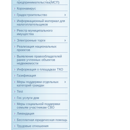
предпринимательства(МСП)
Коронавирус
Градостроительство
Информационный материал для
налогоплательщиков
Реестр муниципального
имущества
Электронные торги
Реализация национальных
проектов
Выявление правообладателей
ранее учтенных объектов
недвижемости
Информация о площадках ТКО
Газификация
Меры поддержки отдельных
категорий граждан
Test
Гос.услуги дом
Меры социальной поддержки
семьям участникам СВО
Ликвидация
Бесплатная юридическая помощь
Трудовые отношения