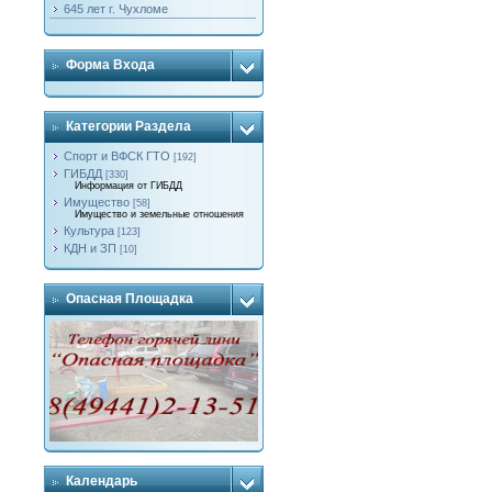
645 лет г. Чухломе
Форма Входа
Категории Раздела
Спорт и ВФСК ГТО
[192]
ГИБДД
[330]
Информация от ГИБДД
Имущество
[58]
Имущество и земельные отношения
Культура
[123]
КДН и ЗП
[10]
Опасная Площадка
Календарь