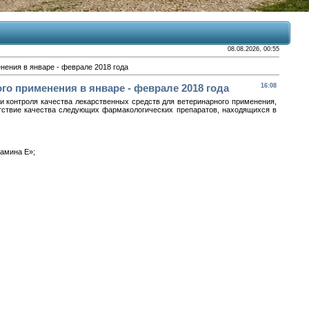
08.08.2026, 00:55
ения в январе - феврале 2018 года
о применения в январе - феврале 2018 года
16:08
 кон­тро­ля ка­чес­тва ле­карс­твен­ных средств для ве­тери­нар­но­го при­мене­ния,
тс­твие ка­чес­тва сле­ду­ющих фар­ма­коло­гичес­ких пре­пара­тов, на­ходя­щих­ся в
тами­на Е»;