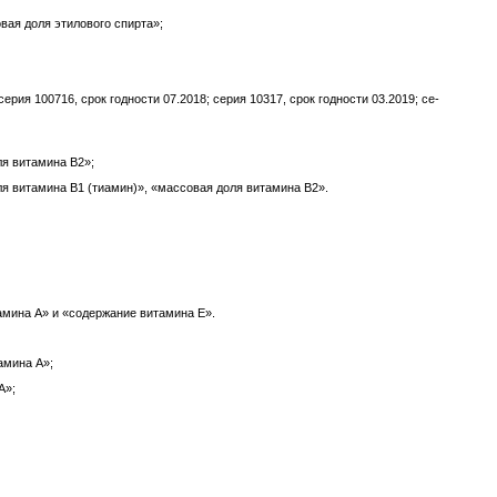
вая до­ля эти­лово­го спир­та»;
се­рия 100716, срок год­ности 07.2018; се­рия 10317, срок год­ности 03.2019; се­
ля ви­тами­на В2»;
ля ви­тами­на В1 (ти­амин)», «мас­со­вая до­ля ви­тами­на В2».
ми­на А» и «со­дер­жа­ние ви­тами­на Е».
ами­на А»;
А»;