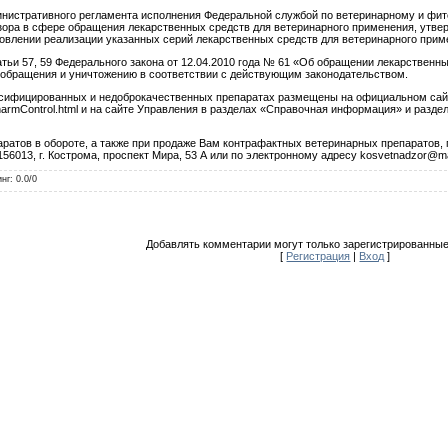
­нис­тра­тив­но­го рег­ла­мен­та ис­полне­ния Фе­дераль­ной служ­бой по ве­тери­нар­но­му и фи
д­зо­ра в сфе­ре об­ра­щения ле­карс­твен­ных средств для ве­тери­нар­но­го при­мене­ния, ут­в
нов­ле­нии ре­али­зации ука­зан­ных се­рий ле­карс­твен­ных средств для ве­тери­нар­но­го при­м
татьи 57, 59 Фе­дераль­но­го за­кона от 12.04.2010 го­да № 61 «Об об­ра­щении ле­карс­твен­ны
 об­ра­щения и унич­то­жению в со­от­ветс­твии с дей­ству­ющим за­коно­датель­ством.
и­фици­рован­ных и не­доб­ро­качес­твен­ных пре­пара­тах раз­ме­щены на офи­ци­аль­ном сай­т
harmControl.html и на сай­те Уп­равле­ния в раз­де­лах «Спра­воч­ная ин­форма­ция» и раз­де­л
пара­тов в обо­роте, а так­же при про­даже Вам кон­тра­фак­тных ве­тери­нар­ных пре­пара­тов
156013, г. Кос­тро­ма, прос­пект Ми­ра, 53 А или по элек­трон­но­му ад­ре­су kosvetnadzor@mai
инг
:
0.0
/
0
Добавлять комментарии могут только зарегистрированные
[
Регистрация
|
Вход
]