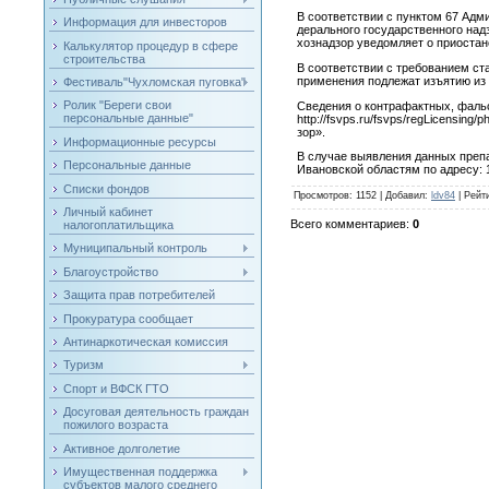
В со­от­ветс­твии с пун­ктом 67 Ад­ми
Информация для инвесторов
дераль­но­го го­сударс­твен­но­го на
хоз­надзор уве­дом­ля­ет о при­ос­та­
Калькулятор процедур в сфере
строительства
В со­от­ветс­твии с тре­бова­ни­ем с
при­мене­ния под­ле­жат изъ­ятию из
Фестиваль"Чухломская пуговка"
Ролик "Береги свои
Све­дения о кон­тра­фак­тных, фаль­с
персональные данные"
http://fsvps.ru/fsvps/regLicensing/p
зор».
Информационные ресурсы
В слу­чае вы­яв­ле­ния дан­ных пре­
Персональные данные
Ива­нов­ской об­ластям по ад­ре­су: 
Списки фондов
Просмотров
: 1152 |
Добавил
:
ldv84
|
Рейт
Личный кабинет
Всего комментариев
:
0
налогоплатильщика
Муниципальный контроль
Благоустройство
Защита прав потребителей
Прокуратура сообщает
Антинаркотическая комиссия
Туризм
Спорт и ВФСК ГТО
Досуговая деятельность граждан
пожилого возраста
Активное долголетие
Имущественная поддержка
субъектов малого среднего