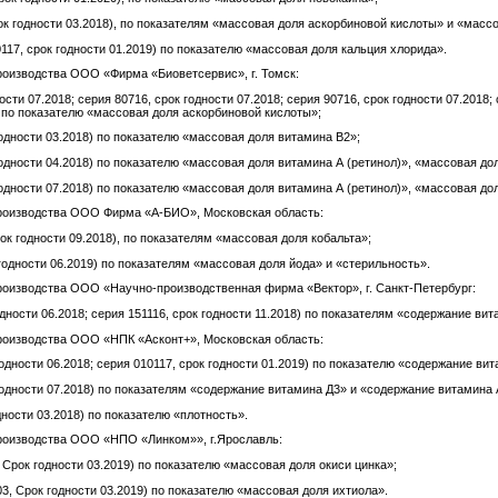
к год­ности 03.2018), по по­каза­телям «мас­со­вая до­ля ас­корби­новой кис­ло­ты» и «мас­со­
117, срок год­ности 01.2019) по по­каза­телю «мас­со­вая до­ля каль­ция хло­рида».
про­из­водс­тва О­ОО «Фир­ма «Би­овет­сервис», г. Томск:
ности 07.2018; се­рия 80716, срок год­ности 07.2018; се­рия 90716, срок год­ности 07.2018; 
по по­каза­телю «мас­со­вая до­ля ас­корби­новой кис­ло­ты»;
од­ности 03.2018) по по­каза­телю «мас­со­вая до­ля ви­тами­на В2»;
од­ности 04.2018) по по­каза­телю «мас­со­вая до­ля ви­тами­на А (ре­тинол)», «мас­со­вая до­
од­ности 07.2018) по по­каза­телю «мас­со­вая до­ля ви­тами­на А (ре­тинол)», «мас­со­вая до­
про­из­водс­тва О­ОО Фир­ма «А-БИО», Мос­ков­ская об­ласть:
ок год­ности 09.2018), по по­каза­телям «мас­со­вая до­ля ко­баль­та»;
од­ности 06.2019) по по­каза­телям «мас­со­вая до­ля й­ода» и «сте­риль­ность».
ро­из­водс­тва О­ОО «На­уч­но-про­из­водс­твен­ная фир­ма «Век­тор», г. Санкт-Пе­тер­бург:
­ности 06.2018; се­рия 151116, срок год­ности 11.2018) по по­каза­телям «со­дер­жа­ние ви­та
про­из­водс­тва О­ОО «НПК «Ас­конт+», Мос­ков­ская об­ласть:
од­ности 06.2018; се­рия 010117, срок год­ности 01.2019) по по­каза­телю «со­дер­жа­ние ви­т
д­ности 07.2018) по по­каза­телям «со­дер­жа­ние ви­тами­на Д3» и «со­дер­жа­ние ви­тами­на 
­ности 03.2018) по по­каза­телю «плот­ность».
про­из­водс­тва О­ОО «НПО «Лин­ком»», г.Ярос­лавль:
 Срок год­ности 03.2019) по по­каза­телю «мас­со­вая до­ля оки­си цин­ка»;
3, Срок год­ности 03.2019) по по­каза­телю «мас­со­вая до­ля их­ти­ола».