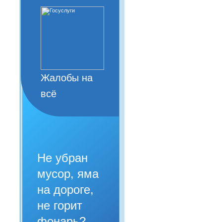
Жалобы на
всё
Не убран
мусор, яма
на дороге,
не горит
фонарь?