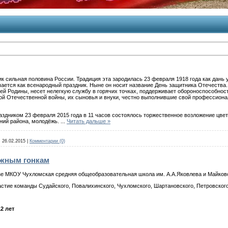
ик сильная половина России. Традиция эта зародилась 23 февраля 1918 года как дан
чается как всенародный праздник. Ныне он носит название День защитника Отечества.
ей Родины, несет нелегкую службу в горячих точках, поддерживает обороноспособно
й Отечественной войны, их сыновья и внуки, честно выполнившие свой профессионал
дником 23 февраля 2015 года в 11 часов состоялось торжественное возложение цвет
ний района, молодёжь.
...
Читать дальше »
:
26.02.2015
|
Комментарии (0)
жным гонкам
КОУ Чухломская средняя общеобразовательная школа им. А.А.Яковлева и Майковой
 команды Судайского, Повалихинского, Чухломского, Шартановского, Петровского с
2 лет