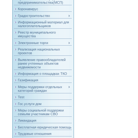
предпринимательства(МСП)
Коронавирус
Градостроительство
Информационный материал для
налогоплательщиков
Реестр муниципального
имущества
Электронные торги
Реализация национальных
проектов
Выявление правообладателей
ранее учтенных объектов
недвижемости
Информация о площадках ТКО
Газификация
Меры поддержки отдельных
категорий граждан
Test
Гос.услуги дом
Меры социальной поддержки
семьям участникам СВО
Ликвидация
Бесплатная юридическая помощь
Трудовые отношения