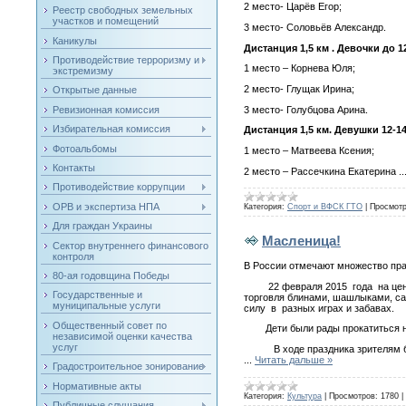
2 место- Царёв Егор;
Реестр свободных земельных
участков и помещений
3 место- Соловьёв Александр.
Каникулы
Дистанция 1,5 км . Девочки до 1
Противодействие терроризму и
1 место – Корнева Юля;
экстремизму
2 место- Глущак Ирина;
Открытые данные
3 место- Голубцова Арина.
Ревизионная комиссия
Избирательная комиссия
Дистанция 1,5 км. Девушки 12-14
Фотоальбомы
1 место – Матвеева Ксения;
Контакты
2 место – Рассечкина Екатерина
..
Противодействие коррупции
ОРВ и экспертиза НПА
Категория:
Спорт и ВФСК ГТО
|
Просмотр
Для граждан Украины
Масленица!
Сектор внутреннего финансового
контроля
В России отмечают множество пра
80-ая годовщина Победы
22 февраля 2015 года на центра
Государственные и
торговля блинами, шашлыками, са
муниципальные услуги
силу в разных играх и забавах.
Общественный совет по
Дети были рады прокатиться на к
независимой оценки качества
услуг
В ходе праздника зрителям была
...
Читать дальше »
Градостроительное зонирование
Нормативные акты
Категория:
Культура
|
Просмотров:
1780
|
Публичные слушания