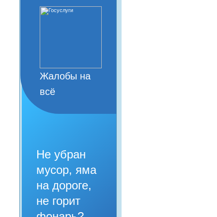
Жалобы на
всё
Не убран
мусор, яма
на дороге,
не горит
фонарь?