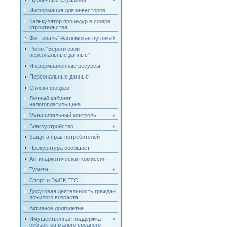
Информация для инвесторов
Калькулятор процедур в сфере
строительства
Фестиваль"Чухломская пуговка"
Ролик "Береги свои
персональные данные"
Информационные ресурсы
Персональные данные
Списки фондов
Личный кабинет
налогоплатильщика
Муниципальный контроль
Благоустройство
Защита прав потребителей
Прокуратура сообщает
Антинаркотическая комиссия
Туризм
Спорт и ВФСК ГТО
Досуговая деятельность граждан
пожилого возраста
Активное долголетие
Имущественная поддержка
субъектов малого среднего