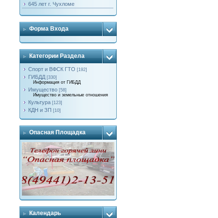
645 лет г. Чухломе
Форма Входа
Категории Раздела
Спорт и ВФСК ГТО
[192]
ГИБДД
[330]
Информация от ГИБДД
Имущество
[58]
Имущество и земельные отношения
Культура
[123]
КДН и ЗП
[10]
Опасная Площадка
Календарь