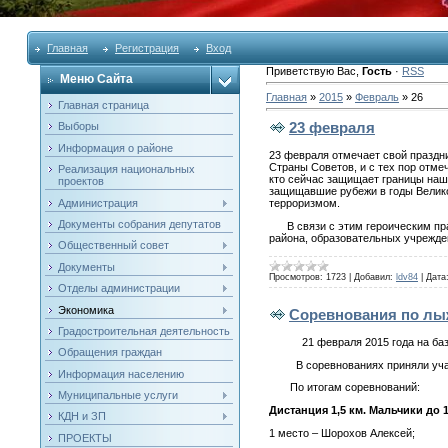
Главная
Регистрация
Вход
Приветствую Вас
,
Гость
·
RSS
Меню Сайта
Главная
»
2015
»
Февраль
»
26
Главная страница
23 февраля
Выборы
Информация о районе
23 февраля отмечает свой праздн
Страны Советов, и с тех пор отме
Реализация национальных
кто сейчас защищает границы наш
проектов
защищавшие рубежи в годы Велико
Администрация
терроризмом.
Документы собрания депутатов
В связи с этим героическим праз
района, образовательных учрежде
Общественный совет
Документы
Просмотров:
1723
|
Добавил:
ldv84
|
Дата
Отделы администрации
Экономика
Cоревнования по лы
Градостроительная деятельность
21 февраля 2015 года на базе М
Обращения граждан
В соревнованиях приняли участие
Информация населению
По итогам соревнований:
Муниципальные услуги
Дистанция 1,5 км. Мальчики до 1
КДН и ЗП
1 место – Шорохов Алексей;
ПРОЕКТЫ