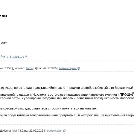
2 лет
 лет
.
Читать дальше »
ов:
1750
|
Добавил:
ldv84
|
Дата:
26.02.2015
|
Комментарии (0)
здников, но есть один, доставшийся нам от предков и особо любимый-это Масленица!
льной площади г. Чухлома состоялось празднование народного гуляния «ПРОЩАЙ,
харной ватой, сувенирами, воздушными шарами. Участники праздника могли попробова
расивой лошади, скатиться с горки и покататься на коньках.
 представлена театрализованная программа, в которую вошли выступления творчес
Добавил:
ldv84
|
Дата:
26.02.2015
|
Комментарии (0)