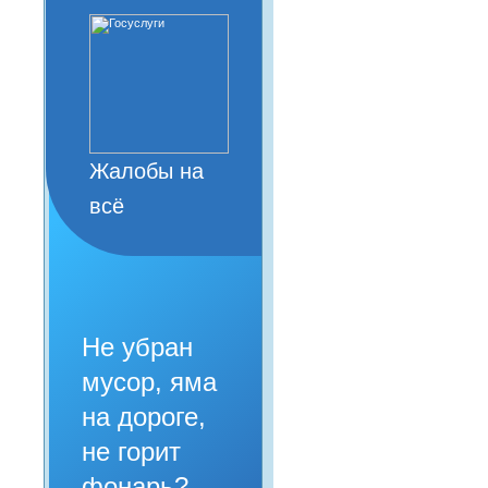
Жалобы на
всё
Не убран
мусор, яма
на дороге,
не горит
фонарь?