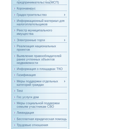
предпринимательства(МСП)
Коронавирус
Градостроительство
Информационный материал для
налогоплательщиков
Реестр муниципального
имущества
Электронные торги
Реализация национальных
проектов
Выявление правообладателей
ранее учтенных объектов
недвижемости
Информация о площадках ТКО
Газификация
Меры поддержки отдельных
категорий граждан
Test
Гос.услуги дом
Меры социальной поддержки
семьям участникам СВО
Ликвидация
Бесплатная юридическая помощь
Трудовые отношения