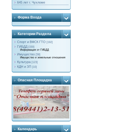
645 лет г. Чухломе
Форма Входа
Категории Раздела
Спорт и ВФСК ГТО
[192]
ГИБДД
[330]
Информация от ГИБДД
Имущество
[58]
Имущество и земельные отношения
Культура
[123]
КДН и ЗП
[10]
Опасная Площадка
Календарь