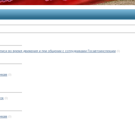
писи во время движения и при общении с сотрудниками Госавтоинспекции
(0)
онкам
(0)
ток
(0)
онкам
(0)