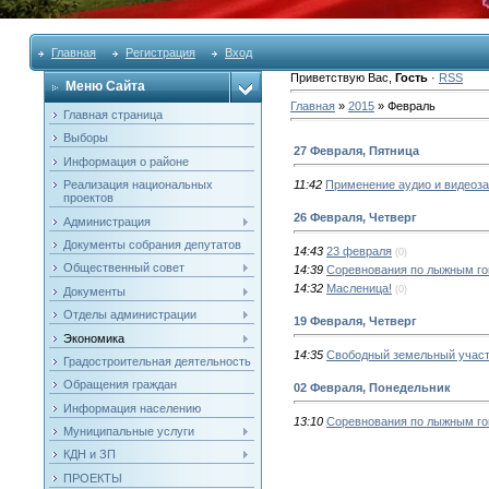
Главная
Регистрация
Вход
Приветствую Вас
,
Гость
·
RSS
Меню Сайта
Главная
»
2015
»
Февраль
Главная страница
Выборы
27 Февраля, Пятница
Информация о районе
Реализация национальных
11:42
Применение аудио и видеоза
проектов
26 Февраля, Четверг
Администрация
Документы собрания депутатов
14:43
23 февраля
(0)
Общественный совет
14:39
Cоревнования по лыжным г
14:32
Масленица!
(0)
Документы
Отделы администрации
19 Февраля, Четверг
Экономика
14:35
Cвободный земельный учас
Градостроительная деятельность
Обращения граждан
02 Февраля, Понедельник
Информация населению
13:10
Соревнования по лыжным г
Муниципальные услуги
КДН и ЗП
ПРОЕКТЫ