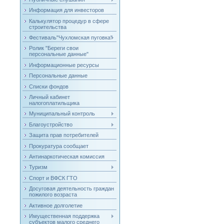
Информация для инвесторов
Калькулятор процедур в сфере
строительства
Фестиваль"Чухломская пуговка"
Ролик "Береги свои
персональные данные"
Информационные ресурсы
Персональные данные
Списки фондов
Личный кабинет
налогоплатильщика
Муниципальный контроль
Благоустройство
Защита прав потребителей
Прокуратура сообщает
Антинаркотическая комиссия
Туризм
Спорт и ВФСК ГТО
Досуговая деятельность граждан
пожилого возраста
Активное долголетие
Имущественная поддержка
субъектов малого среднего