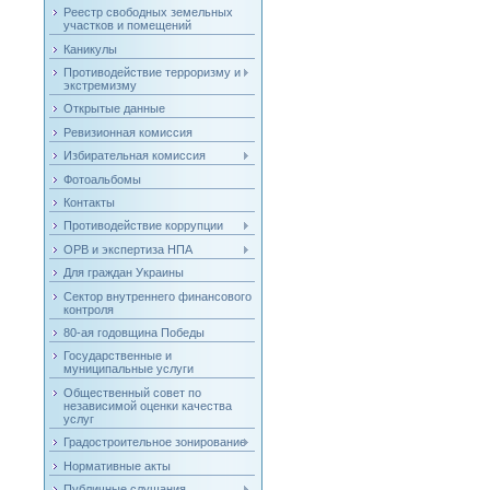
Реестр свободных земельных
участков и помещений
Каникулы
Противодействие терроризму и
экстремизму
Открытые данные
Ревизионная комиссия
Избирательная комиссия
Фотоальбомы
Контакты
Противодействие коррупции
ОРВ и экспертиза НПА
Для граждан Украины
Сектор внутреннего финансового
контроля
80-ая годовщина Победы
Государственные и
муниципальные услуги
Общественный совет по
независимой оценки качества
услуг
Градостроительное зонирование
Нормативные акты
Публичные слушания