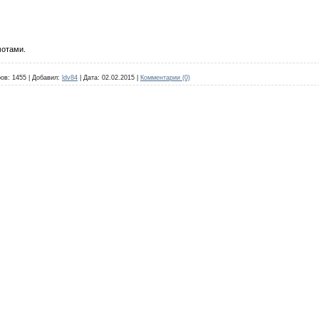
мотами.
ов:
1455
|
Добавил:
ldv84
|
Дата:
02.02.2015
|
Комментарии (0)