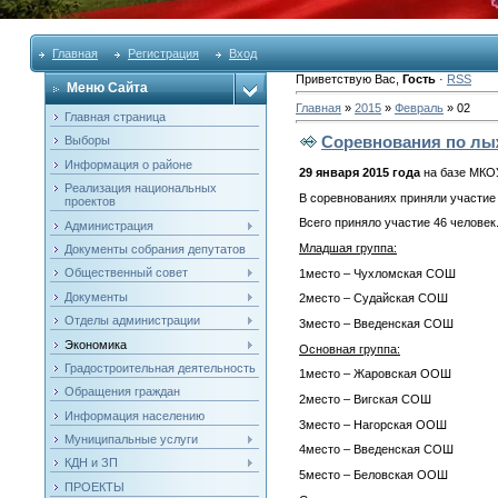
Главная
Регистрация
Вход
Приветствую Вас
,
Гость
·
RSS
Меню Сайта
Главная
»
2015
»
Февраль
»
02
Главная страница
Соревнования по лы
Выборы
Информация о районе
29 января 2015 года
на базе МКОУ
Реализация национальных
В соревнованиях приняли участи
проектов
Всего приняло участие 46 челове
Администрация
Младшая группа:
Документы собрания депутатов
Общественный совет
1место – Чухломская СОШ
Документы
2место – Судайская СОШ
Отделы администрации
3место – Введенская СОШ
Экономика
Основная группа:
Градостроительная деятельность
1место – Жаровская ООШ
Обращения граждан
2место – Вигская СОШ
Информация населению
3место – Нагорская ООШ
Муниципальные услуги
4место – Введенская СОШ
КДН и ЗП
5место – Беловская ООШ
ПРОЕКТЫ