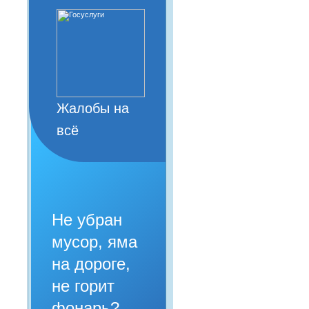
Жалобы на
всё
Не убран
мусор, яма
на дороге,
не горит
фонарь?