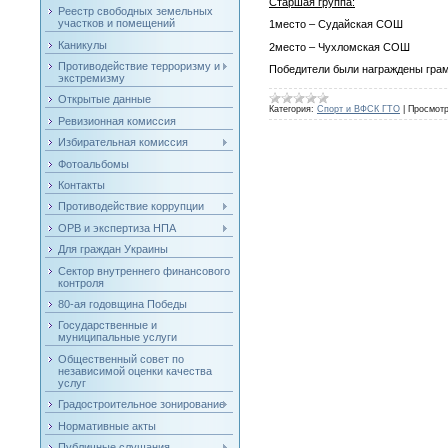
Старшая группа:
Реестр свободных земельных
участков и помещений
1место – Судайская СОШ
Каникулы
2место – Чухломская СОШ
Противодействие терроризму и
Победители были награждены гра
экстремизму
Открытые данные
Категория:
Спорт и ВФСК ГТО
|
Просмотр
Ревизионная комиссия
Избирательная комиссия
Фотоальбомы
Контакты
Противодействие коррупции
ОРВ и экспертиза НПА
Для граждан Украины
Сектор внутреннего финансового
контроля
80-ая годовщина Победы
Государственные и
муниципальные услуги
Общественный совет по
независимой оценки качества
услуг
Градостроительное зонирование
Нормативные акты
Публичные слушания