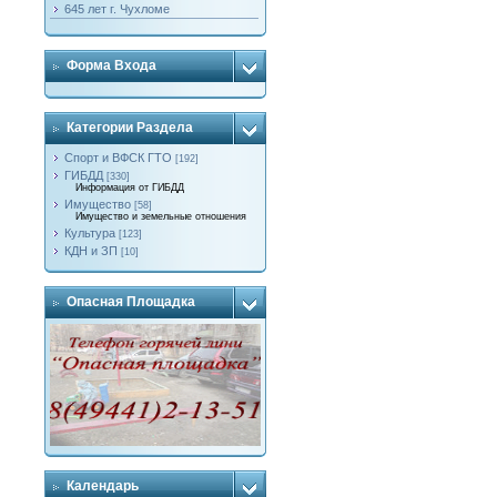
645 лет г. Чухломе
Форма Входа
Категории Раздела
Спорт и ВФСК ГТО
[192]
ГИБДД
[330]
Информация от ГИБДД
Имущество
[58]
Имущество и земельные отношения
Культура
[123]
КДН и ЗП
[10]
Опасная Площадка
Календарь