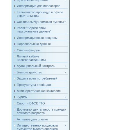
Информация для инвесторов
Калькулятор процедур в сфере
строительства
Фестиваль"Чухломская пуговка"
Ролик "Береги свои
персональные данные"
Информационные ресурсы
Персональные данные
Списки фондов
Личный кабинет
налогоплатильщика
Муниципальный контроль
Благоустройство
Защита прав потребителей
Прокуратура сообщает
Антинаркотическая комиссия
Туризм
Спорт и ВФСК ГТО
Досуговая деятельность граждан
пожилого возраста
Активное долголетие
Имущественная поддержка
субъектов малого среднего