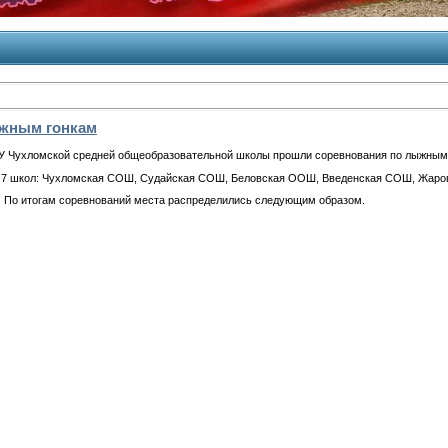
жным гонкам
 Чухломской средней общеобразовательной школы прошли соревнования по лыжным г
е 7 школ: Чухломская СОШ, Судайская СОШ, Беловская ООШ, Введенская СОШ, Жар
к. По итогам соревнований места распределились следующим образом.