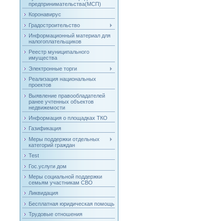
предпринимательства(МСП)
Коронавирус
Градостроительство
Информационный материал для
налогоплательщиков
Реестр муниципального
имущества
Электронные торги
Реализация национальных
проектов
Выявление правообладателей
ранее учтенных объектов
недвижемости
Информация о площадках ТКО
Газификация
Меры поддержки отдельных
категорий граждан
Test
Гос.услуги дом
Меры социальной поддержки
семьям участникам СВО
Ликвидация
Бесплатная юридическая помощь
Трудовые отношения