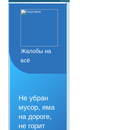
Жалобы на
всё
Не убран
мусор, яма
на дороге,
не горит