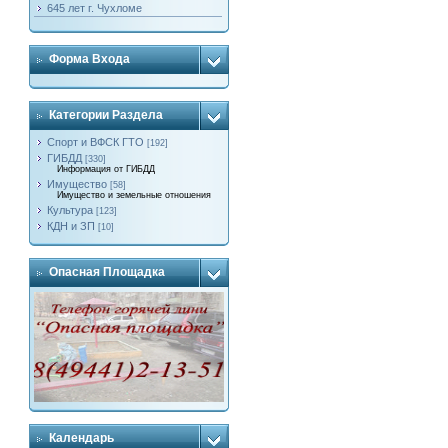
645 лет г. Чухломе
Форма Входа
Категории Раздела
Спорт и ВФСК ГТО
[192]
ГИБДД
[330]
Информация от ГИБДД
Имущество
[58]
Имущество и земельные отношения
Культура
[123]
КДН и ЗП
[10]
Опасная Площадка
Календарь