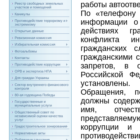
работы автоотв
Реестр свободных земельных
участков и помещений
По «телефону 
Каникулы
информации о 
Противодействие терроризму и
экстремизму
действиях гр
Открытые данные
конфликта ин
Ревизионная комиссия
Избирательная комиссия
гражданских с
Фотоальбомы
гражданскими 
Контакты
запретов, в о
Противодействие коррупции
ОРВ и экспертиза НПА
Российской Фе
Для граждан Украины
установлены.
Сектор внутреннего финансового
контроля
Обращения, п
80-ая годовщина Победы
должны содерж
Государственные и
муниципальные услуги
имя, отчест
Общественный совет по
независимой оценки качества
представляему
услуг
коррупции и 
Градостроительное зонирование
Нормативные акты
противодействи
Публичные слушания