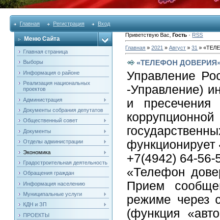
Главная
Регистрация
Вход
Приветствую Вас
,
Гость
·
RSS
Меню Сайта
Главная
»
2021
»
Август
»
31
» «ТЕЛ
Главная страница
«ТЕЛЕФОН ДОВЕРИЯ
Выборы
Управление Рос
Информация о районе
Реализация национальных
-Управление) и
проектов
Администрация
и пресечения 
Документы собрания депутатов
коррупцион
Общественный совет
государственн
Документы
функционирует 
Отделы администрации
Экономика
+7(4942) 64-56-
Градостроительная деятельность
«Телефон довер
Обращения граждан
Прием сообщен
Информация населению
Муниципальные услуги
режиме через 
КДН и ЗП
(функция «авт
ПРОЕКТЫ