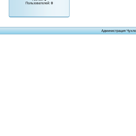
Пользователей:
0
Администрация Чухло