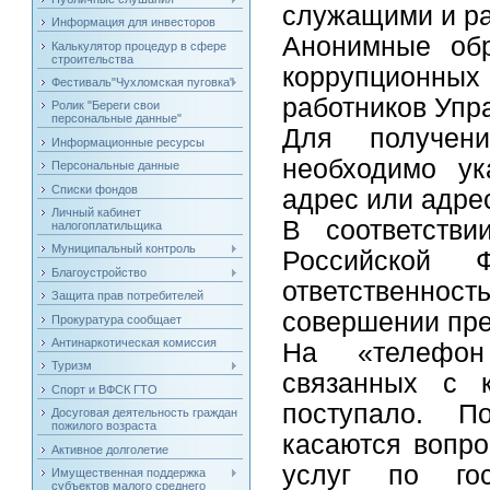
служащими и ра
Информация для инвесторов
Анонимные об
Калькулятор процедур в сфере
строительства
коррупционны
Фестиваль"Чухломская пуговка"
работников Упр
Ролик "Береги свои
персональные данные"
Для получен
Информационные ресурсы
необходимо ук
Персональные данные
Списки фондов
адрес или адре
Личный кабинет
В соответстви
налогоплатильщика
Муниципальный контроль
Российской Ф
Благоустройство
ответственн
Защита прав потребителей
совершении пре
Прокуратура сообщает
Антинаркотическая комиссия
На «телефон
Туризм
связанных с 
Спорт и ВФСК ГТО
поступало. П
Досуговая деятельность граждан
пожилого возраста
касаются вопро
Активное долголетие
услуг по гос
Имущественная поддержка
субъектов малого среднего