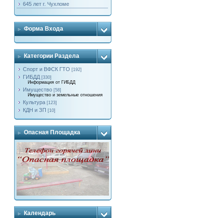
645 лет г. Чухломе
Форма Входа
Категории Раздела
Спорт и ВФСК ГТО
[192]
ГИБДД
[330]
Информация от ГИБДД
Имущество
[58]
Имущество и земельные отношения
Культура
[123]
КДН и ЗП
[10]
Опасная Площадка
Календарь