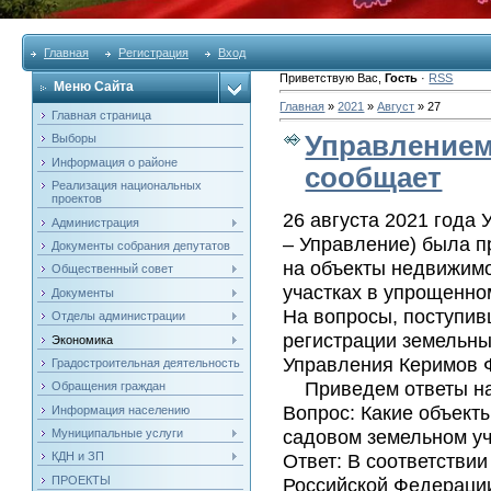
Главная
Регистрация
Вход
Приветствую Вас
,
Гость
·
RSS
Меню Сайта
Главная
»
2021
»
Август
»
27
Главная страница
Управлением
Выборы
Информация о районе
сообщает
Реализация национальных
проектов
26 августа 2021 года
Администрация
– Управление) была п
Документы собрания депутатов
на объекты недвижим
Общественный совет
участках в упрощенно
Документы
На вопросы, поступив
Отделы администрации
регистрации земельны
Экономика
Управления Керимов 
Градостроительная деятельность
Приведем ответы на 
Обращения граждан
Вопрос: Какие объект
Информация населению
садовом земельном уч
Муниципальные услуги
Ответ: В соответствии с
КДН и ЗП
ПРОЕКТЫ
Российской Федераци