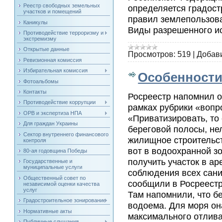
Реестр свободных земельных
определяется градост
участков и помещений
правил землепользова
Каникулы
Виды разрешенного ис
Противодействие терроризму и
экстремизму
Открытые данные
Просмотров:
519
|
Добав
Ревизионная комиссия
Избирательная комиссия
Особенности
Фотоальбомы
Контакты
Росреестр напомнил о
Противодействие коррупции
рамках рубрики «вопро
ОРВ и экспертиза НПА
«Приватизировать, то 
Для граждан Украины
береговой полосы, нел
Сектор внутреннего финансового
жилищное строительст
контроля
вот в водоохранной з
80-ая годовщина Победы
получить участок в ар
Государственные и
муниципальные услуги
соблюдения всех сани
Общественный совет по
сообщили в Росреестр
независимой оценки качества
услуг
Там напомнили, что б
Градостроительное зонирование
водоема. Для моря он
Нормативные акты
максимального отлива,
Публичные слушания