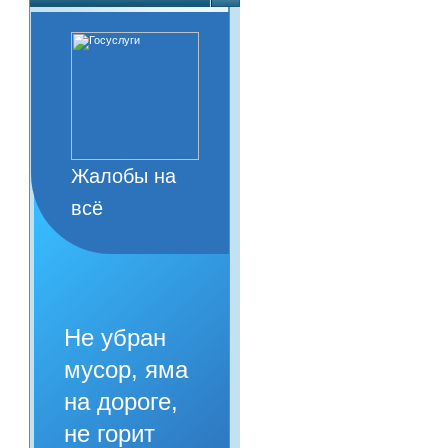
Жалобы на
всё
Не убран
мусор, яма
на дороге,
не горит