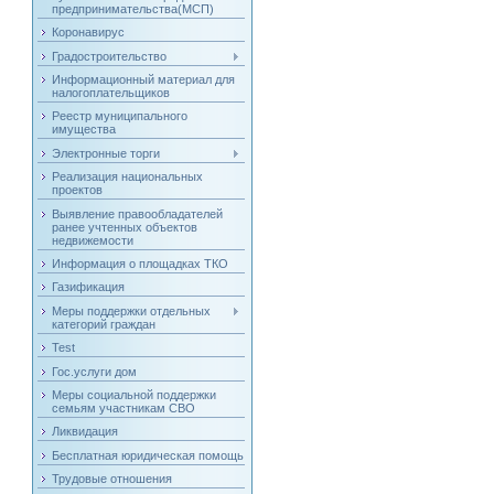
предпринимательства(МСП)
Коронавирус
Градостроительство
Информационный материал для
налогоплательщиков
Реестр муниципального
имущества
Электронные торги
Реализация национальных
проектов
Выявление правообладателей
ранее учтенных объектов
недвижемости
Информация о площадках ТКО
Газификация
Меры поддержки отдельных
категорий граждан
Test
Гос.услуги дом
Меры социальной поддержки
семьям участникам СВО
Ликвидация
Бесплатная юридическая помощь
Трудовые отношения