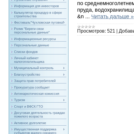
по среднемноголетнем
Информация для инвесторов
пруда, водохранилищ
Калькулятор процедур в сфере
&n
...
Читать дальше »
строительства
Фестиваль"Чухломская пуговка"
Ролик "Береги свои
Просмотров:
521
|
Добав
персональные данные"
Информационные ресурсы
Персональные данные
Списки фондов
Личный кабинет
налогоплатильщика
Муниципальный контроль
Благоустройство
Защита прав потребителей
Прокуратура сообщает
Антинаркотическая комиссия
Туризм
Спорт и ВФСК ГТО
Досуговая деятельность граждан
пожилого возраста
Активное долголетие
Имущественная поддержка
субъектов малого среднего