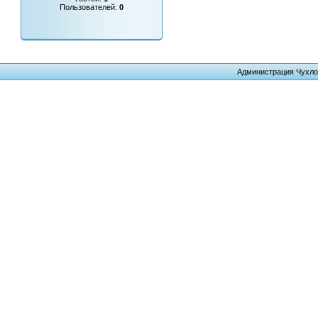
Пользователей:
0
Администрация Чухло