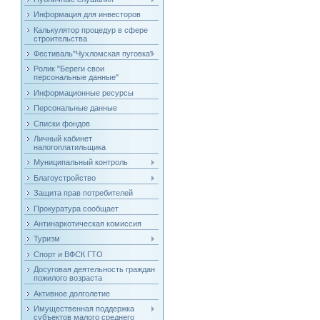
Информация для инвесторов
Калькулятор процедур в сфере
строительства
Фестиваль"Чухломская пуговка"
Ролик "Береги свои
персональные данные"
Информационные ресурсы
Персональные данные
Списки фондов
Личный кабинет
налогоплатильщика
Муниципальный контроль
Благоустройство
Защита прав потребителей
Прокуратура сообщает
Антинаркотическая комиссия
Туризм
Спорт и ВФСК ГТО
Досуговая деятельность граждан
пожилого возраста
Активное долголетие
Имущественная поддержка
субъектов малого среднего