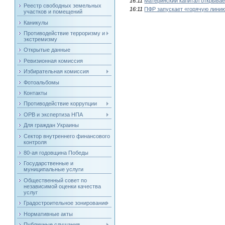
16:11
Материнский капитал открывае
Реестр свободных земельных
16:11
ПФР запускает «горячую лини
участков и помещений
Каникулы
Противодействие терроризму и
экстремизму
Открытые данные
Ревизионная комиссия
Избирательная комиссия
Фотоальбомы
Контакты
Противодействие коррупции
ОРВ и экспертиза НПА
Для граждан Украины
Сектор внутреннего финансового
контроля
80-ая годовщина Победы
Государственные и
муниципальные услуги
Общественный совет по
независимой оценки качества
услуг
Градостроительное зонирование
Нормативные акты
Публичные слушания