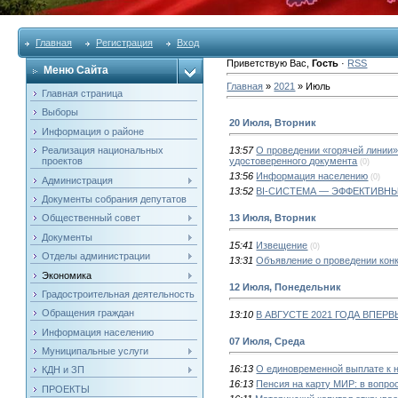
Главная
Регистрация
Вход
Приветствую Вас
,
Гость
·
RSS
Меню Сайта
Главная
»
2021
»
Июль
Главная страница
Выборы
20 Июля, Вторник
Информация о районе
Реализация национальных
13:57
О проведении «горячей линии»
проектов
удостоверенного документа
(0)
13:56
Информация населению
(0)
Администрация
13:52
BI-СИСТЕМА — ЭФФЕКТИВН
Документы собрания депутатов
13 Июля, Вторник
Общественный совет
Документы
15:41
Извещение
(0)
Отделы администрации
13:31
Объявление о проведении кон
Экономика
12 Июля, Понедельник
Градостроительная деятельность
Обращения граждан
13:10
В АВГУСТЕ 2021 ГОДА ВПЕ
Информация населению
07 Июля, Среда
Муниципальные услуги
16:13
О единовременной выплате к н
КДН и ЗП
16:13
Пенсия на карту МИР: в вопро
ПРОЕКТЫ