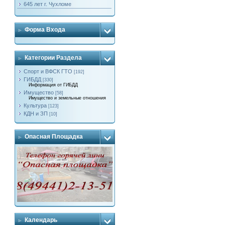
645 лет г. Чухломе
Форма Входа
Категории Раздела
Спорт и ВФСК ГТО
[192]
ГИБДД
[330]
Информация от ГИБДД
Имущество
[58]
Имущество и земельные отношения
Культура
[123]
КДН и ЗП
[10]
Опасная Площадка
Календарь