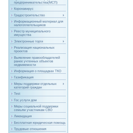
предпринимательства(МСП)
Коронавирус
Градостроительство
Информационный материал для
налогоплательщиков
Реестр муниципального
имущества
Электронные торги
Реализация национальных
проектов
Выявление правообладателей
ранее учтенных объектов
недвижемости
Информация о площадках ТКО
Газификация
Меры поддержки отдельных
категорий граждан
Test
Гос.услуги дом
Меры социальной поддержки
семьям участникам СВО
Ликвидация
Бесплатная юридическая помощь
Трудовые отношения