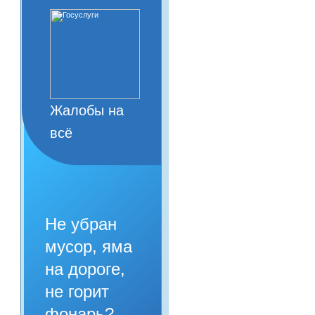
Жалобы на
всё
Не убран
мусор, яма
на дороге,
не горит
фонарь?