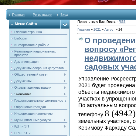
Главная
Регистрация
Вход
Приветствую Вас
,
Гость
·
RSS
Меню Сайта
Главная
»
2021
»
Август
»
24
Главная страница
О проведении
Выборы
Информация о районе
вопросу «Ре
Реализация национальных
проектов
недвижимого
Администрация
садовых уча
Документы собрания депутатов
Общественный совет
Управление Росреестр
Документы
2021 будет проведена
Отделы администрации
объекты недвижимого
Экономика
участках в упрощенно
Градостроительная деятельность
По актуальным вопроса
Обращения граждан
8 (4942
телефону
Информация населению
земельных участков, 
Муниципальные услуги
Керимову Фархаду Са
КДН и ЗП
ПРОЕКТЫ