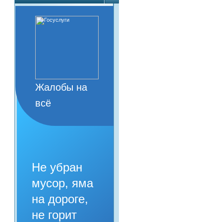
Жалобы на
всё
Не убран
мусор, яма
на дороге,
не горит