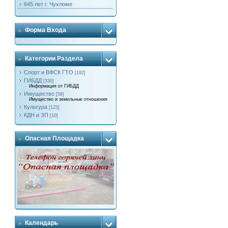
645 лет г. Чухломе
Форма Входа
Категории Раздела
Спорт и ВФСК ГТО
[192]
ГИБДД
[330]
Информация от ГИБДД
Имущество
[58]
Имущество и земельные отношения
Культура
[123]
КДН и ЗП
[10]
Опасная Площадка
Календарь