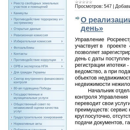
Реестр свободных земельных
Просмотров:
547
|
Добав
участков и помещений
Каникулы
О реализации
Противодействие терроризму и
экстремизму
день»
Открытые данные
Ревизионная комиссия
Управление Росреестр
Избирательная комиссия
участвует в проекте 
Фотоальбомы
позволяет зарегистри
Контакты
день с даты поступле
Противодействие коррупции
регистрации ипотеки 
ОРВ и экспертиза НПА
ведомство, а при под
Для граждан Украины
объектов недвижимост
Сектор внутреннего финансового
контроля
недвижимости нежило
80-ая годовщина Победы
Начальник отдела пр
Государственные и
контроля Управления 
муниципальные услуги
переводит свои услуг
Общественный совет по
независимой оценки качества
преимуществ: сервис 
услуг
круглосуточно, отсут
Градостроительное зонирование
подачи документов, г
Нормативные акты
Публичные слушания