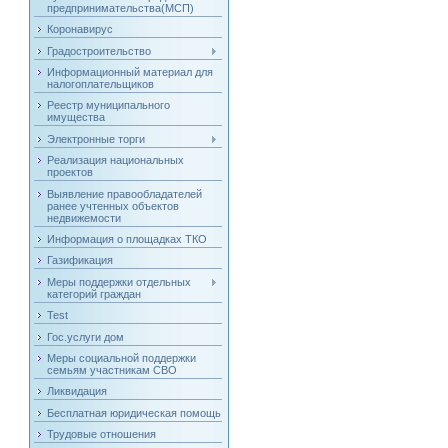
предпринимательства(МСП)
Коронавирус
Градостроительство
Информационный материал для
налогоплательщиков
Реестр муниципального
имущества
Электронные торги
Реализация национальных
проектов
Выявление правообладателей
ранее учтенных объектов
недвижемости
Информация о площадках ТКО
Газификация
Меры поддержки отдельных
категорий граждан
Test
Гос.услуги дом
Меры социальной поддержки
семьям участникам СВО
Ликвидация
Бесплатная юридическая помощь
Трудовые отношения