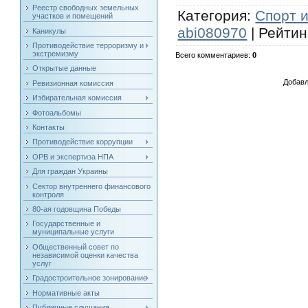
Реестр свободных земельных
Категория
:
Спорт 
участков и помещений
abi080970
|
Рейтин
Каникулы
Противодействие терроризму и
экстремизму
Всего комментариев
:
0
Открытые данные
Добавл
Ревизионная комиссия
Избирательная комиссия
Фотоальбомы
Контакты
Противодействие коррупции
ОРВ и экспертиза НПА
Для граждан Украины
Сектор внутреннего финансового
контроля
80-ая годовщина Победы
Государственные и
муниципальные услуги
Общественный совет по
независимой оценки качества
услуг
Градостроительное зонирование
Нормативные акты
Публичные слушания