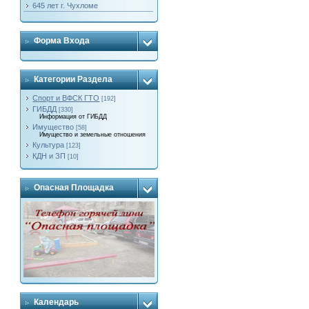
645 лет г. Чухломе
Форма Входа
Категории Раздела
Спорт и ВФСК ГТО
[192]
ГИБДД
[330]
Информация от ГИБДД
Имущество
[58]
Имущество и земельные отношения
Культура
[123]
КДН и ЗП
[10]
Опасная Площадка
Календарь