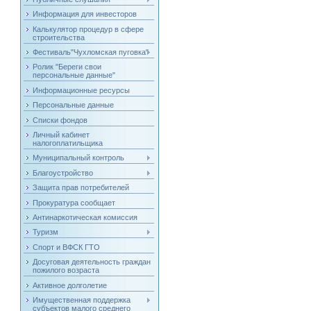
Информация для инвесторов
Калькулятор процедур в сфере
строительства
Фестиваль"Чухломская пуговка"
Ролик "Береги свои
персональные данные"
Информационные ресурсы
Персональные данные
Списки фондов
Личный кабинет
налогоплатильщика
Муниципальный контроль
Благоустройство
Защита прав потребителей
Прокуратура сообщает
Антинаркотическая комиссия
Туризм
Спорт и ВФСК ГТО
Досуговая деятельность граждан
пожилого возраста
Активное долголетие
Имущественная поддержка
субъектов малого среднего