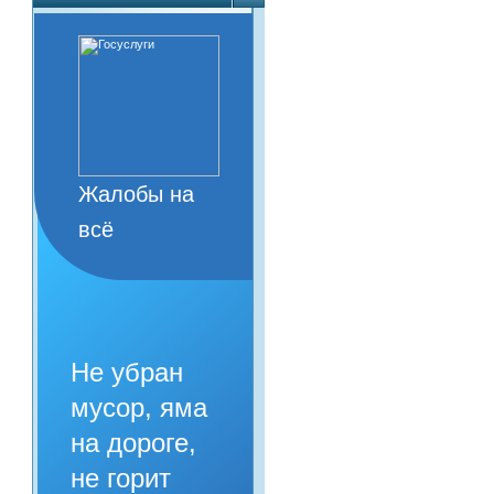
Жалобы на
всё
Не убран
мусор, яма
на дороге,
не горит