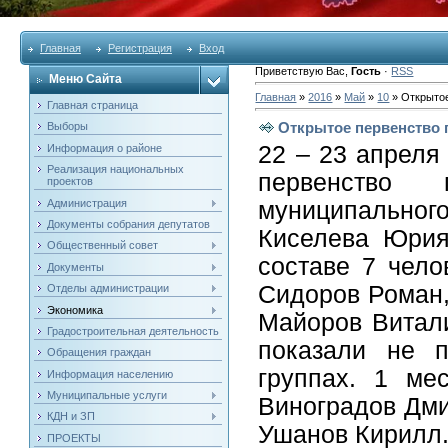
Главная
Регистрация
Вход
Приветствую Вас
,
Гость
·
RSS
Меню Сайта
Главная
»
2016
»
Май
»
10
» Открытое
Главная страница
Открытое первенство 
Выборы
22 – 23 апреля
Информация о районе
Реализация национальных
первенство
проектов
Администрация
муниципально
Документы собрания депутатов
Киселева Юрия
Общественный совет
составе 7 чело
Документы
Сидоров Роман,
Отделы администрации
Экономика
Майоров Витал
Градостроительная деятельность
показали не п
Обращения граждан
группах. 1 ме
Информация населению
Муниципальные услуги
Виноградов Дми
КДН и ЗП
Ушанов Кирилл
ПРОЕКТЫ