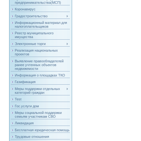
предпринимательства(МСП)
Коронавирус
Градостроительство
Информационный материал для
налогоплательщиков
Реестр муниципального
имущества
Электронные торги
Реализация национальных
проектов
Выявление правообладателей
ранее учтенных объектов
недвижемости
Информация о площадках ТКО
Газификация
Меры поддержки отдельных
категорий граждан
Test
Гос.услуги дом
Меры социальной поддержки
семьям участникам СВО
Ликвидация
Бесплатная юридическая помощь
Трудовые отношения