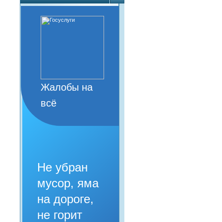
Жалобы на
всё
Не убран
мусор, яма
на дороге,
не горит