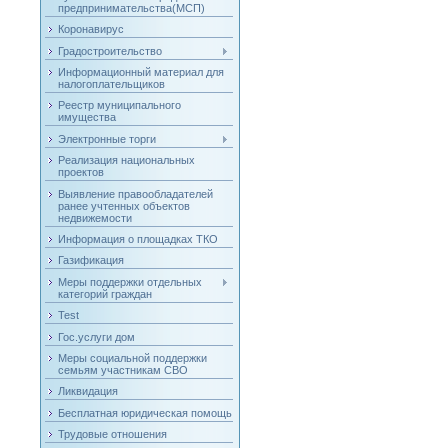
предпринимательства(МСП)
Коронавирус
Градостроительство
Информационный материал для
налогоплательщиков
Реестр муниципального
имущества
Электронные торги
Реализация национальных
проектов
Выявление правообладателей
ранее учтенных объектов
недвижемости
Информация о площадках ТКО
Газификация
Меры поддержки отдельных
категорий граждан
Test
Гос.услуги дом
Меры социальной поддержки
семьям участникам СВО
Ликвидация
Бесплатная юридическая помощь
Трудовые отношения