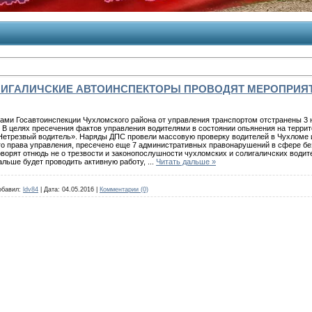
ЛИГАЛИЧСКИЕ АВТОИНСПЕКТОРЫ ПРОВОДЯТ МЕРОПРИЯТ
ми Госавтоинспекции Чухломского района от управления транспортом отстранены 3 н
о. В целях пресечения фактов управления водителями в состоянии опьянения на тер
етрезвый водитель». Наряды ДПС провели массовую проверку водителей в Чухломе и 
го права управления, пресечено еще 7 административных правонарушений в сфере бе
оворят отнюдь не о трезвости и законопослушности чухломских и солигаличских водит
альше будет проводить активную работу,
...
Читать дальше »
обавил:
ldv84
|
Дата:
04.05.2016
|
Комментарии (0)