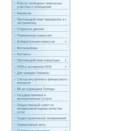
Реестр свободных земельных
участков и помещений
Каникулы
Противодействие терроризму и
экстремизму
Открытые данные
Ревизионная комиссия
Избирательная комиссия
Фотоальбомы
Контакты
Противодействие коррупции
ОРВ и экспертиза НПА
Для граждан Украины
Сектор внутреннего финансового
контроля
80-ая годовщина Победы
Государственные и
муниципальные услуги
Общественный совет по
независимой оценки качества
услуг
Градостроительное зонирование
Нормативные акты
Публичные слушания