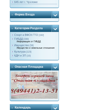
645 лет г. Чухломе
Форма Входа
Категории Раздела
Спорт и ВФСК ГТО
[192]
ГИБДД
[330]
Информация от ГИБДД
Имущество
[58]
Имущество и земельные отношения
Культура
[123]
КДН и ЗП
[10]
Опасная Площадка
Календарь