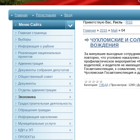
Главная
Регистрация
Вход
Приветствую Вас
,
Гость
·
RSS
Меню Сайта
Главная
»
2016
»
Май
»
04
Главная страница
ЧУХЛОМСКИЕ И СО
Выборы
ВОЖДЕНИЯ
Информация о районе
Реализация национальных
За минувшие выходные сотрудника
проектов
повторно, что уголовно наказуем
профилактическое мероприятие «Н
Администрация
водителей, и водителя не имеюще
Госавтоинспекции, к сожалению, г
Документы собрания депутатов
Чухломская Госавтоинспекция и д
Общественный совет
Документы
Категория:
ГИБДД
|
Просмотров:
1269
|
Д
Отделы администрации
Экономика
Градостроительная деятельность
Обращения граждан
Информация населению
Муниципальные услуги
КДН и ЗП
ПРОЕКТЫ