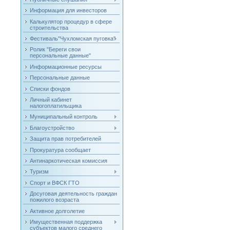
Информация для инвесторов
Калькулятор процедур в сфере
строительства
Фестиваль"Чухломская пуговка"
Ролик "Береги свои
персональные данные"
Информационные ресурсы
Персональные данные
Списки фондов
Личный кабинет
налогоплатильщика
Муниципальный контроль
Благоустройство
Защита прав потребителей
Прокуратура сообщает
Антинаркотическая комиссия
Туризм
Спорт и ВФСК ГТО
Досуговая деятельность граждан
пожилого возраста
Активное долголетие
Имущественная поддержка
субъектов малого среднего