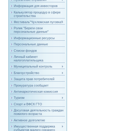
Информация для инвесторов
Калькулятор процедур в сфере
строительства
Фестиваль"Чухломская пуговка"
Ролик "Береги свои
персональные данные"
Информационные ресурсы
Персональные данные
Списки фондов
Личный кабинет
налогоплатильщика
Муниципальный контроль
Благоустройство
Защита прав потребителей
Прокуратура сообщает
Антинаркотическая комиссия
Туризм
Спорт и ВФСК ГТО
Досуговая деятельность граждан
пожилого возраста
Активное долголетие
Имущественная поддержка
субъектов малого среднего