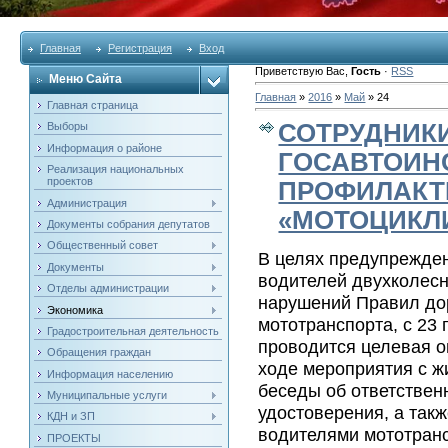
Главная
Регистрация
Вход
Приветствую Вас
,
Гость
·
RSS
Меню Сайта
Главная
»
2016
»
Май
»
24
Главная страница
СОТРУДНИК
Выборы
Информация о районе
ГОСАВТОИН
Реализация национальных
проектов
ПРОФИЛАКТ
Администрация
«МОТОЦИКЛ
Документы собрания депутатов
Общественный совет
В целях предупрежде
Документы
водителей двухколесн
Отделы администрации
нарушений Правил до
Экономика
мототранспорта, с 23 
Градостроительная деятельность
проводится целевая о
Обращения граждан
ходе мероприятия с ж
Информация населению
беседы об ответствен
Муниципальные услуги
удостоверения, а так
КДН и ЗП
водителями мототранс
ПРОЕКТЫ