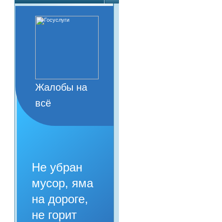
Жалобы на
всё
Не убран
мусор, яма
на дороге,
не горит