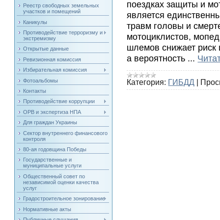
поездках защиты и мо
Реестр свободных земельных
участков и помещений
является единственн
Каникулы
травм головы и смерт
Противодействие терроризму и
мотоциклистов, мопед
экстремизму
шлемов снижает риск 
Открытые данные
а вероятность
...
Чита
Ревизионная комиссия
Избирательная комиссия
Фотоальбомы
Категория:
ГИБДД
|
Прос
Контакты
Противодействие коррупции
ОРВ и экспертиза НПА
Для граждан Украины
Сектор внутреннего финансового
контроля
80-ая годовщина Победы
Государственные и
муниципальные услуги
Общественный совет по
независимой оценки качества
услуг
Градостроительное зонирование
Нормативные акты
Публичные слушания