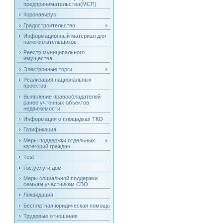
предпринимательства(МСП)
Коронавирус
Градостроительство
Информационный материал для
налогоплательщиков
Реестр муниципального
имущества
Электронные торги
Реализация национальных
проектов
Выявление правообладателей
ранее учтенных объектов
недвижемости
Информация о площадках ТКО
Газификация
Меры поддержки отдельных
категорий граждан
Test
Гос.услуги дом
Меры социальной поддержки
семьям участникам СВО
Ликвидация
Бесплатная юридическая помощь
Трудовые отношения