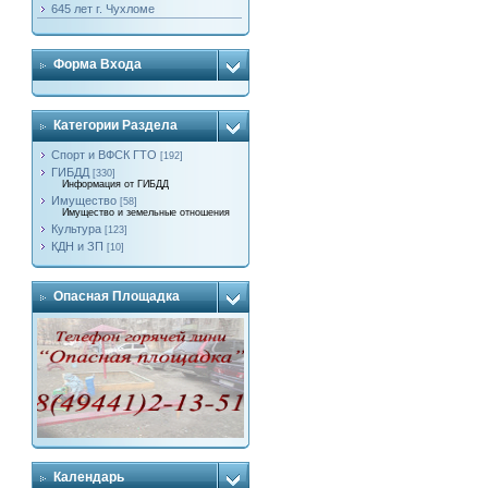
645 лет г. Чухломе
Форма Входа
Категории Раздела
Спорт и ВФСК ГТО
[192]
ГИБДД
[330]
Информация от ГИБДД
Имущество
[58]
Имущество и земельные отношения
Культура
[123]
КДН и ЗП
[10]
Опасная Площадка
Календарь