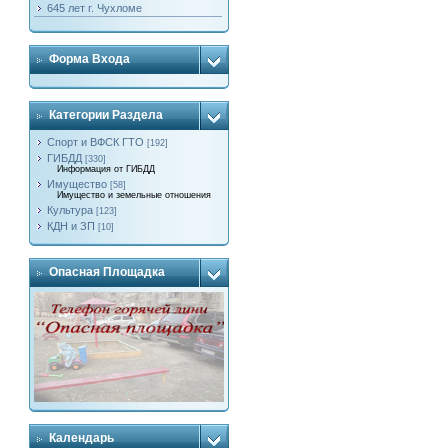
645 лет г. Чухломе
Форма Входа
Категории Раздела
Спорт и ВФСК ГТО
[192]
ГИБДД
[330]
Информация от ГИБДД
Имущество
[58]
Имущество и земельные отношения
Культура
[123]
КДН и ЗП
[10]
Опасная Площадка
Календарь