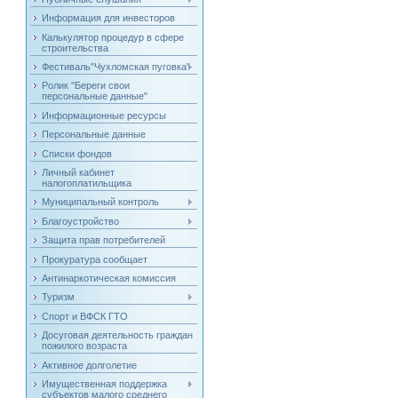
Информация для инвесторов
Калькулятор процедур в сфере
строительства
Фестиваль"Чухломская пуговка"
Ролик "Береги свои
персональные данные"
Информационные ресурсы
Персональные данные
Списки фондов
Личный кабинет
налогоплатильщика
Муниципальный контроль
Благоустройство
Защита прав потребителей
Прокуратура сообщает
Антинаркотическая комиссия
Туризм
Спорт и ВФСК ГТО
Досуговая деятельность граждан
пожилого возраста
Активное долголетие
Имущественная поддержка
субъектов малого среднего