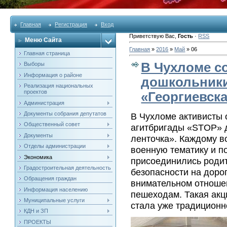
Главная
Регистрация
Вход
Приветствую Вас
,
Гость
·
RSS
Меню Сайта
Главная
»
2016
»
Май
»
06
Главная страница
В Чухломе с
Выборы
Информация о районе
дошкольники
Реализация национальных
проектов
«Георгиевска
Администрация
Документы собрания депутатов
В Чухломе активисты
Общественный совет
агитбригады «STOP» д
Документы
ленточка». Каждому в
Отделы администрации
военную тематику и п
Экономика
присоединились роди
Градостроительная деятельность
безопасности на доро
Обращения граждан
внимательном отноше
Информация населению
пешеходам. Такая акц
Муниципальные услуги
стала уже традиционн
КДН и ЗП
ПРОЕКТЫ