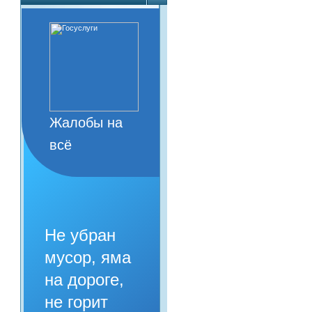
Жалобы на
всё
Не убран
мусор, яма
на дороге,
не горит