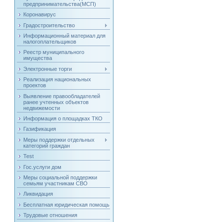
предпринимательства(МСП)
Коронавирус
Градостроительство
Информационный материал для
налогоплательщиков
Реестр муниципального
имущества
Электронные торги
Реализация национальных
проектов
Выявление правообладателей
ранее учтенных объектов
недвижемости
Информация о площадках ТКО
Газификация
Меры поддержки отдельных
категорий граждан
Test
Гос.услуги дом
Меры социальной поддержки
семьям участникам СВО
Ликвидация
Бесплатная юридическая помощь
Трудовые отношения