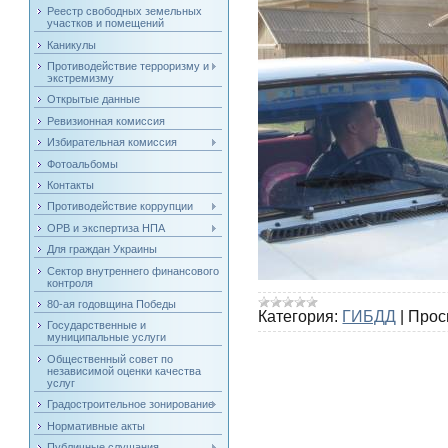
Реестр свободных земельных
участков и помещений
Каникулы
Противодействие терроризму и
экстремизму
Открытые данные
Ревизионная комиссия
Избирательная комиссия
Фотоальбомы
Контакты
Противодействие коррупции
ОРВ и экспертиза НПА
Для граждан Украины
Сектор внутреннего финансового
контроля
80-ая годовщина Победы
Категория:
ГИБДД
|
Прос
Государственные и
муниципальные услуги
Общественный совет по
независимой оценки качества
услуг
Градостроительное зонирование
Нормативные акты
Публичные слушания