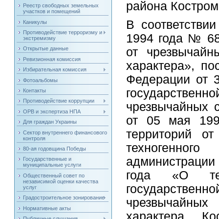
района Костром
Реестр свободных земельных
участков и помещений
В соответстви
Каникулы
Противодействие терроризму и
1994 года № 68
экстремизму
от чрезвычайн
Открытые данные
Ревизионная комиссия
характера», по
Избирательная комиссия
Федерации от 
Фотоальбомы
государственно
Контакты
Противодействие коррупции
чрезвычайных с
ОРВ и экспертиза НПА
от 05 мая 19
Для граждан Украины
территорий от
Сектор внутреннего финансового
контроля
техногенно
80-ая годовщина Победы
администрации 
Государственные и
муниципальные услуги
года «О тер
Общественный совет по
независимой оценки качества
государственно
услуг
Градостроительное зонирование
чрезвычайных 
Нормативные акты
характера Ко
Публичные слушания