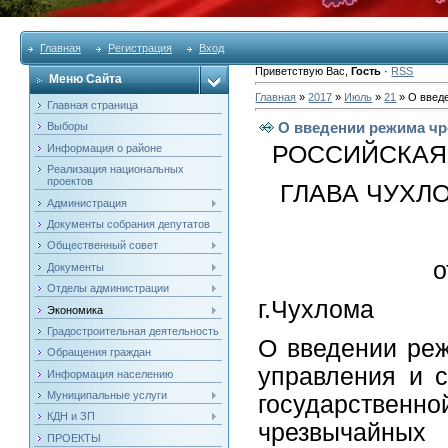
Главная
Регистрация
Вход
Приветствую Вас
,
Гость
·
RSS
Меню Сайта
Главная
»
2017
»
Июль
»
21
» О введ
Главная страница
О введении режима чр
Выборы
РОССИЙСКАЯ
Информация о районе
Реализация национальных
проектов
ГЛАВА ЧУХЛ
Администрация
Документы собрания депутатов
Общественный совет
о
Документы
Отделы администрации
г.Чухлома
Экономика
Градостроительная деятельность
О введении реж
Обращения граждан
управления и 
Информация населению
Муниципальные услуги
государственно
КДН и ЗП
чрезвычайных 
ПРОЕКТЫ