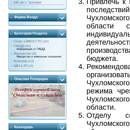
Привлечь к
645 лет г. Чухломе
последстви
Чухломског
Форма Входа
области 
индивидуа
Категории Раздела
деятельно
Спорт и ВФСК ГТО
[192]
ГИБДД
[330]
производст
Информация от ГИБДД
Имущество
[58]
бюджета.
Имущество и земельные отношения
Культура
[123]
Рекоменд
КДН и ЗП
[10]
организова
Опасная Площадка
Чухломског
режима чре
Чухломског
области.
Отделу се
Чухломског
Календарь