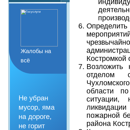
индивид
деятель
производ
Определит
мероприя
чрезвычайн
администра
Жалобы на
Костромкой 
всё
Возложить 
отделом с
Чухломског
области по
Не убран
ситуации,
ликвидации
мусор, яма
пожарной бе
на дороге,
района Кост
не горит