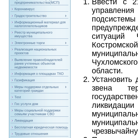
Ввести с 2
предпринимательства(МСП)
управления 
Коронавирус
Градостроительство
подсистем
Информационный материал для
предупреж
налогоплательщиков
Реестр муниципального
ситуаций 
имущества
Костромско
Электронные торги
Реализация национальных
муниципал
проектов
Выявление правообладателей
Чухломског
ранее учтенных объектов
недвижемости
области.
Информация о площадках ТКО
Установить 
Газификация
звена тер
Меры поддержки отдельных
категорий граждан
государст
Test
ликвидации
Гос.услуги дом
Меры социальной поддержки
муниципал
семьям участникам СВО
муниципа
Ликвидация
Бесплатная юридическая помощь
чрезвычайну
Трудовые отношения