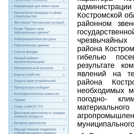
администрации
Информация для инвесторов
Калькулятор процедур в сфере
Костромской об
строительства
районном звен
Фестиваль"Чухломская пуговка"
Ролик "Береги свои
государственно
персональные данные"
чрезвычайных 
Информационные ресурсы
Персональные данные
района Костром
Списки фондов
гибелью посе
Личный кабинет
налогоплатильщика
результате ко
Муниципальный контроль
явлений на те
Благоустройство
района Костр
Защита прав потребителей
Прокуратура сообщает
необходимых м
Антинаркотическая комиссия
погодно- кли
Туризм
материаль
Спорт и ВФСК ГТО
Досуговая деятельность граждан
агропромыш
пожилого возраста
муниципального
Активное долголетие
Имущественная поддержка
субъектов малого среднего