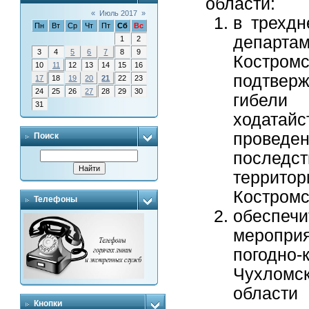
области:
«
Июль 2017
»
в трехдн
Пн
Вт
Ср
Чт
Пт
Сб
Вс
департа
1
2
3
4
5
6
7
8
9
Костр
10
11
12
13
14
15
16
подтвер
17
18
19
20
21
22
23
24
25
26
27
28
29
30
гибели
31
ходатай
провед
Поиск
послед
террито
Костромс
Телефоны
обеспе
мероприя
погодно
Чухломск
област
Кнопки