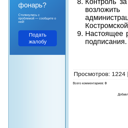
Контроль з
фонарь?
возложит
Столкнулись с
администра
проблемой — сообщите о
ней!
Костромской
Настоящее р
Подать
подписания.
жалобу
Просмотров
: 1224 
Всего комментариев
:
0
Добавл