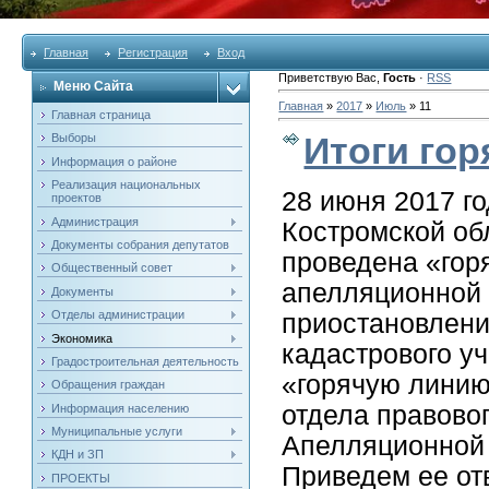
Главная
Регистрация
Вход
Приветствую Вас
,
Гость
·
RSS
Меню Сайта
Главная
»
2017
»
Июль
»
11
Главная страница
Итоги гор
Выборы
Информация о районе
Реализация национальных
28 июня 2017 г
проектов
Администрация
Костромской об
Документы собрания депутатов
проведена «гор
Общественный совет
апелляционной 
Документы
Отделы администрации
приостановлени
Экономика
кадастрового у
Градостроительная деятельность
«горячую линию
Обращения граждан
отдела правово
Информация населению
Муниципальные услуги
Апелляционной 
КДН и ЗП
Приведем ее от
ПРОЕКТЫ