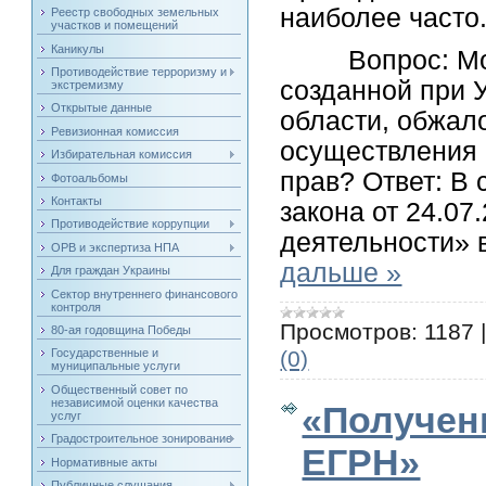
наиболее часто
Реестр свободных земельных
участков и помещений
Каникулы
Вопрос: Могут
Противодействие терроризму и
созданной при 
экстремизму
Открытые данные
области, обжал
Ревизионная комиссия
осуществления 
Избирательная комиссия
прав? Ответ: В 
Фотоальбомы
Контакты
закона от 24.
Противодействие коррупции
деятельности» 
ОРВ и экспертиза НПА
дальше »
Для граждан Украины
Сектор внутреннего финансового
контроля
Просмотров:
1187
80-ая годовщина Победы
(0)
Государственные и
муниципальные услуги
Общественный совет по
независимой оценки качества
«Получен
услуг
Градостроительное зонирование
ЕГРН»
Нормативные акты
Публичные слушания