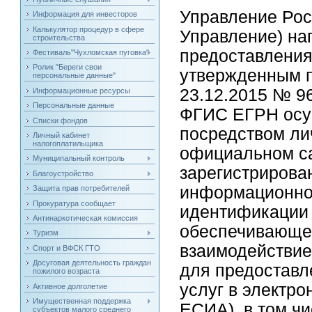
Управление Рос
Информация для инвесторов
Калькулятор процедур в сфере
Управление) нап
строительства
предоставления
Фестиваль"Чухломская пуговка"
Ролик "Береги свои
утвержденным п
персональные данные"
23.12.2015 № 9
Информационные ресурсы
Персональные данные
ФГИС ЕГРН осу
Списки фондов
посредством ли
Личный кабинет
налогоплатильщика
официальном са
Муниципальный контроль
зарегистрирова
Благоустройство
информационно
Защита прав потребителей
Прокуратура сообщает
идентификации 
Антинаркотическая комиссия
обеспечивающе
Туризм
взаимодействи
Спорт и ВФСК ГТО
Досуговая деятельность граждан
для предоставл
пожилого возраста
услуг в эле
Активное долголетие
Имущественная поддержка
ЕСИА), в том ч
субъектов малого среднего