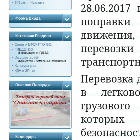
645 лет г. Чухломе
28.06.201
поправк
Форма Входа
движени
Категории Раздела
перевозки
Спорт и ВФСК ГТО
[192]
ГИБДД
[330]
Информация от ГИБДД
транспортн
Имущество
[58]
Имущество и земельные отношения
Культура
[123]
КДН и ЗП
[10]
Перевозка 
Опасная Площадка
в легков
грузового
которых
безопаснос
Календарь