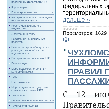
предпринимательства(МСП)
федеральных ор
Коронавирус
территориальны
Градостроительство
Информационный материал для
дальше »
налогоплательщиков
Реестр муниципального
имущества
Просмотров:
1629
Электронные торги
(0)
Реализация национальных
проектов
Выявление правообладателей
ЧУХЛОМС
ранее учтенных объектов
недвижемости
Информация о площадках ТКО
ИНФОРМИ
Газификация
ПРАВИЛ 
Меры поддержки отдельных
категорий граждан
Test
ПАССАЖ
Гос.услуги дом
Меры социальной поддержки
семьям участникам СВО
С 12 июл
Ликвидация
Бесплатная юридическая помощь
Правительс
Трудовые отношения