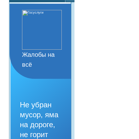
Жалобы на
всё
Не убран
мусор, яма
на дороге,
не горит