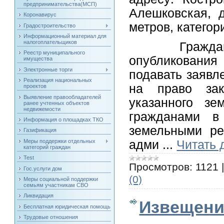
предпринимательства(МСП)
Алешковская,
Коронавирус
метров, категор
Градостроительство
Информационный материал для
налогоплательщиков
Граждане име
Реестр муниципального
опубликовани
имущества
Электронные торги
подавать заявл
Реализация национальных
на право зак
проектов
Выявление правообладателей
указанного зе
ранее учтенных объектов
недвижемости
гражданами 
Информация о площадках ТКО
земельными р
Газификация
адми
...
Читать 
Меры поддержки отдельных
категорий граждан
Test
Просмотров:
1121
Гос.услуги дом
(0)
Меры социальной поддержки
семьям участникам СВО
Ликвидация
Извещени
Бесплатная юридическая помощь
Трудовые отношения