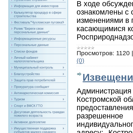
В ходе обсужде
Информация для инвесторов
ознакомлены с
Калькулятор процедур в сфере
строительства
изменениями в 
Фестиваль"Чухломская пуговка"
касающимися ко
Ролик "Береги свои
персональные данные"
Росприроднадзо
Информационные ресурсы
Персональные данные
Списки фондов
Просмотров:
1120
Личный кабинет
(0)
налогоплатильщика
Муниципальный контроль
Извещени
Благоустройство
Защита прав потребителей
Прокуратура сообщает
Администраци
Антинаркотическая комиссия
Костромской об
Туризм
предоставлени
Спорт и ВФСК ГТО
Досуговая деятельность граждан
разрешенное 
пожилого возраста
Активное долголетие
индивидуальн
Имущественная поддержка
адресу: Костр
субъектов малого среднего