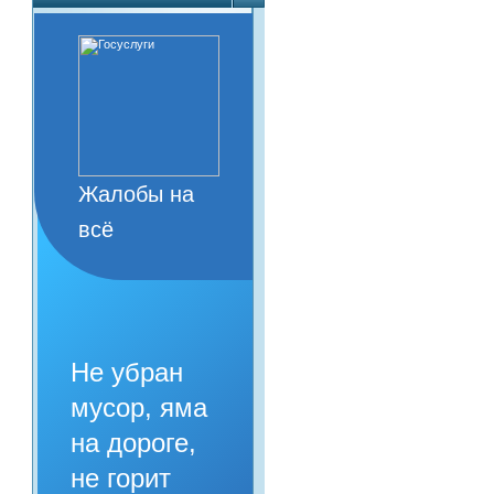
Жалобы на
всё
Не убран
мусор, яма
на дороге,
не горит