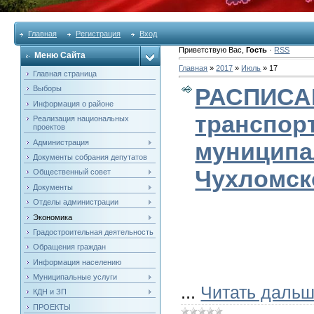
Главная
Регистрация
Вход
Приветствую Вас
,
Гость
·
RSS
Меню Сайта
Главная
»
2017
»
Июль
»
17
Главная страница
РАСПИСА
Выборы
Информация о районе
транспор
Реализация национальных
проектов
Администрация
муницип
Документы собрания депутатов
Чухломск
Общественный совет
Документы
Отделы администрации
Экономика
Градостроительная деятельность
Обращения граждан
Информация населению
Муниципальные услуги
...
Читать дальш
КДН и ЗП
ПРОЕКТЫ