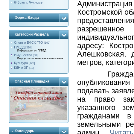
Администраци
645 лет г. Чухломе
Костромской об
Форма Входа
предоставлени
разрешенное 
Категории Раздела
индивидуальн
Спорт и ВФСК ГТО
[192]
адресу: Костр
ГИБДД
[330]
Информация от ГИБДД
Алешковская,
Имущество
[58]
Имущество и земельные отношения
метров, категор
Культура
[123]
КДН и ЗП
[10]
Граждане име
опубликовани
Опасная Площадка
подавать заявл
на право зак
указанного зе
гражданами 
земельными р
админ
...
Читать
Календарь