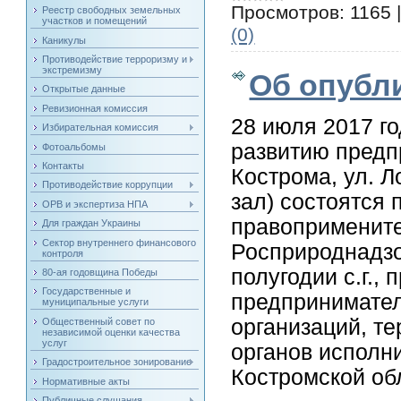
Просмотров:
1165
Реестр свободных земельных
участков и помещений
(0)
Каникулы
Противодействие терроризму и
экстремизму
Об опубл
Открытые данные
Ревизионная комиссия
28 июля 2017 го
Избирательная комиссия
развитию предп
Фотоальбомы
Контакты
Кострома, ул. Л
Противодействие коррупции
зал) состоятся
ОРВ и экспертиза НПА
правопримените
Для граждан Украины
Сектор внутреннего финансового
Росприроднадзо
контроля
полугодии с.г.,
80-ая годовщина Победы
Государственные и
предпринимател
муниципальные услуги
организаций, т
Общественный совет по
независимой оценки качества
услуг
органов исполн
Градостроительное зонирование
Костромской об
Нормативные акты
Публичные слушания