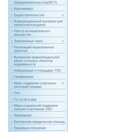
предпринимательства(МСП)
Коронавирус
Градостроительство
Информационный материал для
налогоплательщиков
Реестр муниципального
имущества
Электронные торги
Реализация национальных
проектов
Выявление правообладателей
ранее учтенных объектов
недвижемости
Информация о площадках ТКО
Газификация
Меры поддержки отдельных
категорий граждан
Test
Гос.услуги дом
Меры социальной поддержки
семьям участникам СВО
Ликвидация
Бесплатная юридическая помощь
Трудовые отношения