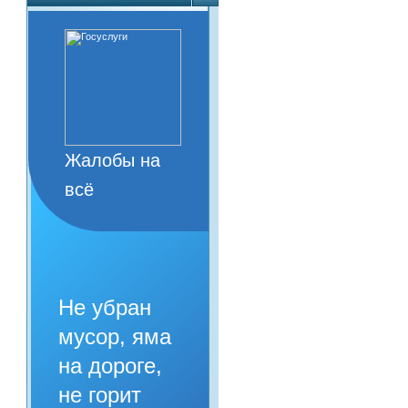
Жалобы на
всё
Не убран
мусор, яма
на дороге,
не горит