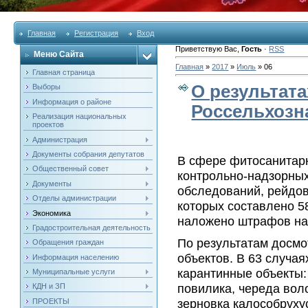
Главная
Регистрация
Вход
Приветствую Вас
,
Гость
·
RSS
Меню Сайта
Главная
»
2017
»
Июль
»
06
Главная страница
О результат
Выборы
Информация о районе
Россельхозн
Реализация национальных
проектов
Администрация
Документы собрания депутатов
В сфере фитосанитарн
Общественный совет
контрольно-надзорных
Документы
обследований, рейдов
Отделы администрации
которых составлено 5
Экономика
наложено штрафов на 
Градостроительная деятельность
По результатам досмо
Обращения граждан
объектов. В 63 случа
Информация населению
карантинные объекты:
Муниципальные услуги
повилика, череда вол
КДН и ЗП
зерновка калособруху
ПРОЕКТЫ