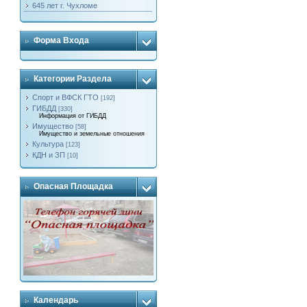
645 лет г. Чухломе
Форма Входа
Категории Раздела
Спорт и ВФСК ГТО
[192]
ГИБДД
[330]
Информация от ГИБДД
Имущество
[58]
Имущество и земельные отношения
Культура
[123]
КДН и ЗП
[10]
Опасная Площадка
Календарь