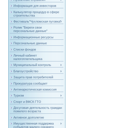
Информация для инвесторов
Калькулятор процедур в сфере
строительства
Фестиваль"Чухломская пуговка"
Ролик "Береги свои
персональные данные"
Информационные ресурсы
Персональные данные
Списки фондов
Личный кабинет
налогоплатильщика
Муниципальный контроль
Благоустройство
Защита прав потребителей
Прокуратура сообщает
Антинаркотическая комиссия
Туризм
Спорт и ВФСК ГТО
Досуговая деятельность граждан
пожилого возраста
Активное долголетие
Имущественная поддержка
субъектов малого среднего