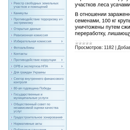
Реестр свободных земельных
участков леса усачам
участков и помещений
В отношении зараженн
Каникулы
семенами, 100 кг круп
Противодействие терроризму и
экстремизму
уничтожены путем сжи
Открытые данные
переработку, лишающ
Ревизионная комиссия
Избирательная комиссия
Просмотров:
1182
|
Доба
Фотоальбомы
Контакты
Противодействие коррупции
ОРВ и экспертиза НПА
Для граждан Украины
Сектор внутреннего финансового
контроля
80-ая годовщина Победы
Государственные и
муниципальные услуги
Общественный совет по
независимой оценки качества
услуг
Градостроительное зонирование
Нормативные акты
Публичные слушания