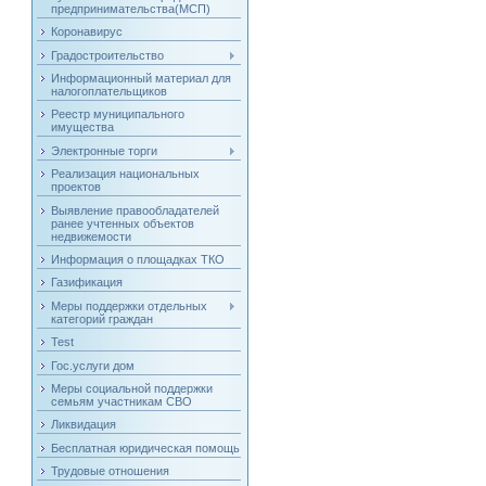
предпринимательства(МСП)
Коронавирус
Градостроительство
Информационный материал для
налогоплательщиков
Реестр муниципального
имущества
Электронные торги
Реализация национальных
проектов
Выявление правообладателей
ранее учтенных объектов
недвижемости
Информация о площадках ТКО
Газификация
Меры поддержки отдельных
категорий граждан
Test
Гос.услуги дом
Меры социальной поддержки
семьям участникам СВО
Ликвидация
Бесплатная юридическая помощь
Трудовые отношения