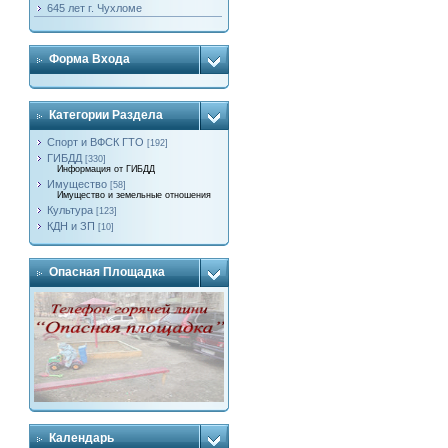
645 лет г. Чухломе
Форма Входа
Категории Раздела
Спорт и ВФСК ГТО
[192]
ГИБДД
[330]
Информация от ГИБДД
Имущество
[58]
Имущество и земельные отношения
Культура
[123]
КДН и ЗП
[10]
Опасная Площадка
Календарь