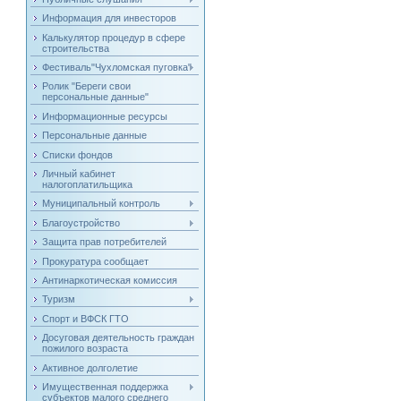
Информация для инвесторов
Калькулятор процедур в сфере
строительства
Фестиваль"Чухломская пуговка"
Ролик "Береги свои
персональные данные"
Информационные ресурсы
Персональные данные
Списки фондов
Личный кабинет
налогоплатильщика
Муниципальный контроль
Благоустройство
Защита прав потребителей
Прокуратура сообщает
Антинаркотическая комиссия
Туризм
Спорт и ВФСК ГТО
Досуговая деятельность граждан
пожилого возраста
Активное долголетие
Имущественная поддержка
субъектов малого среднего