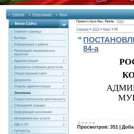
Главная
Регистрация
Вход
Приветствую Вас
,
Гость
·
RSS
Меню Сайта
Главная
»
2023
»
Март
»
21
Главная страница
ПОСТАНОВЛЕ
Выборы
Информация о районе
84-а
Реализация национальных
проектов
РО
Администрация
Документы собрания депутатов
К
Общественный совет
Документы
АДМИ
Отделы администрации
Экономика
МУ
Градостроительная деятельность
Обращения граждан
Информация населению
Муниципальные услуги
КДН и ЗП
Просмотров:
351
|
Доба
ПРОЕКТЫ