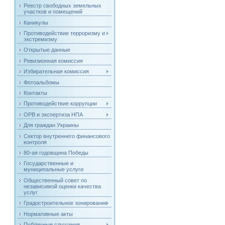
Реестр свободных земельных
участков и помещений
Каникулы
Противодействие терроризму и
экстремизму
Открытые данные
Ревизионная комиссия
Избирательная комиссия
Фотоальбомы
Контакты
Противодействие коррупции
ОРВ и экспертиза НПА
Для граждан Украины
Сектор внутреннего финансового
контроля
80-ая годовщина Победы
Государственные и
муниципальные услуги
Общественный совет по
независимой оценки качества
услуг
Градостроительное зонирование
Нормативные акты
Публичные слушания