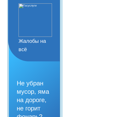
Жалобы на
всё
Не убран
мусор, яма
на дороге,
не горит
фонарь?