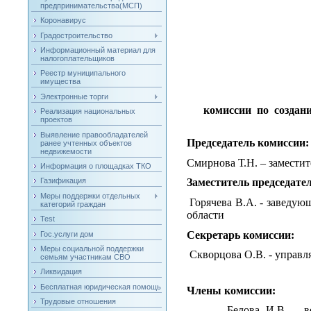
предпринимательства(МСП)
Коронавирус
Градостроительство
Информационный материал для
налогоплательщиков
Реестр муниципального
имущества
Электронные торги
комиссии по создан
Реализация национальных
проектов
Выявление правообладателей
Председатель комиссии:
ранее учтенных объектов
недвижемости
Смирнова Т.Н. – замести
Информация о площадках ТКО
Заместитель председате
Газификация
Меры поддержки отдельных
Горячева В.А. - заведу
категорий граждан
области
Test
Секретарь комиссии:
Гос.услуги дом
Меры социальной поддержки
Скворцова О.В. - управ
семьям участникам СВО
Ликвидация
Бесплатная юридическая помощь
Члены комиссии:
Трудовые отношения
Белова И.В. – ведущий