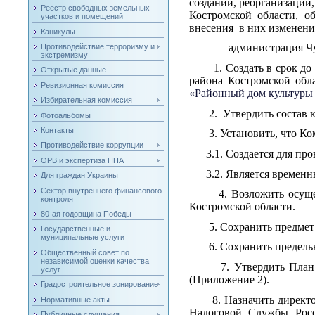
создании, реорганизаци
Реестр свободных земельных
Костромской области, 
участков и помещений
внесения в них изменени
Каникулы
администрация Чухлом
Противодействие терроризму и
экстремизму
1. Создать в срок до 0
Открытые данные
района Костромской обл
Ревизионная комиссия
«Районный дом культуры
Избирательная комиссия
2. Утвердить состав ко
Фотоальбомы
Контакты
3. Установить, что Ко
Противодействие коррупции
3.1. Создается для про
ОРВ и экспертиза НПА
3.2. Является временны
Для граждан Украины
Сектор внутреннего финансового
4. Возложить осущест
контроля
Костромской области.
80-ая годовщина Победы
5. Сохранить предмет и
Государственные и
муниципальные услуги
6. Сохранить предельн
Общественный совет по
независимой оценки качества
7. Утвердить План ме
услуг
(Приложение 2).
Градостроительное зонирование
8. Назначить директо
Нормативные акты
Налоговой Службы Рос
Публичные слушания