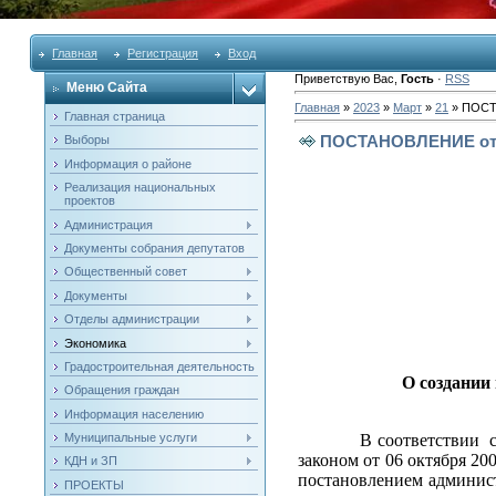
Главная
Регистрация
Вход
Приветствую Вас
,
Гость
·
RSS
Меню Сайта
Главная
»
2023
»
Март
»
21
» ПОСТ
Главная страница
ПОСТАНОВЛЕНИЕ от «
Выборы
Информация о районе
Реализация национальных
проектов
Администрация
Документы собрания депутатов
Общественный совет
Документы
Отделы администрации
Экономика
Градостроительная деятельность
О создании
Обращения граждан
Информация населению
В соответствии с 
Муниципальные услуги
законом от 06 октября
КДН и ЗП
постановлением админист
ПРОЕКТЫ