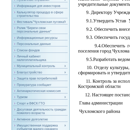
учредительные документ
Информация для инвесторов
9. Директору Учреждени
Калькулятор процедур в сфере
строительства
9.1.Утвердить Устав Уч
Фестиваль"Чухломская пуговка"
Ролик "Береги свои
9.2. Обеспечить внесен
персональные данные"
9.3. Обеспечить госуда
Информационные ресурсы
Персональные данные
9.4.Обеспечить госуд
Списки фондов
поселения город Чухлома
Личный кабинет
9.5.
Разработать
ведом
налогоплатильщика
Муниципальный контроль
10. Отделу культуры, т
сформировать и утвердит
Благоустройство
Защита прав потребителей
11. Контроль за исполн
Прокуратура сообщает
Костромской обла
Антинаркотическая комиссия
12. Настоящее постановл
Туризм
Глава администрации
Спорт и ВФСК ГТО
Досуговая деятельность граждан
Чухломско
пожилого возраста
Активное долголетие
Имущественная поддержка
субъектов малого среднего