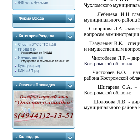
645 лет г. Чухломе
Чухломского муниципальн
Лебедева И.Н.-главны
Форма Входа
муниципального района К
Скворцова Л.А. –замест
вопросам администрации 
Категории Раздела
Тамулевич В.К. - специ
Спорт и ВФСК ГТО
[192]
и имущественным вопрос
ГИБДД
[330]
Информация от ГИБДД
Чистобаева Л.Р. – дире
Имущество
[58]
Имущество и земельные отношения
Костромской области».
Культура
[123]
КДН и ЗП
[10]
Чистобаев В.О. - нача
района Костромской обла
Опасная Площадка
Шигарева С.А. – нача
Костромской области;
Шолохова Л.В. - дирек
муниципального района К
Календарь