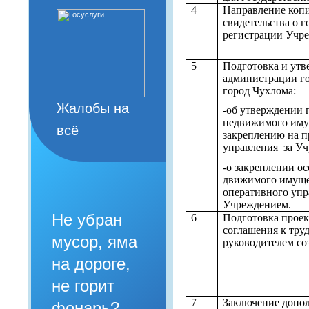
4
Направление копи
свидетельства о 
регистрации Учр
5
Подготовка и ут
администрации го
город Чухлома:
Жалобы на
-об утверждении 
недвижимого иму
всё
закреплению на п
управления за У
-о закреплении о
движимого имуще
оперативного упр
Учреждением.
Не убран
6
Подготовка проек
соглашения к тру
мусор, яма
руководителем со
на дороге,
не горит
7
Заключение допо
фонарь?