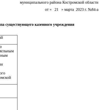
муниципального района Костромской области
от « 21 » марта 2023 г. №84-а
па существующего казенного учреждения
ый
о
мельным
нным
ии
о
ого
омской