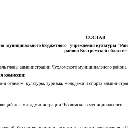
СОСТАВ
ию муниципального бюджетного учреждения культуры "Рай
района Костромской области»
тель главы администрации Чухломского муниципального района
ля комиссии:
ющий отделом культуры, туризма, молодежи и спорта админис
ляющий делами администрации Чухломского муниципального р
 бухгалтер муниципального казенного учреждения «Цент