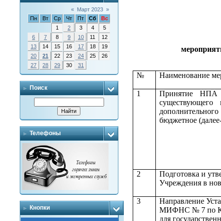
«
Март 2023
»
Пн
Вт
Ср
Чт
Пт
Сб
Вс
1
2
3
4
5
6
7
8
9
10
11
12
13
14
15
16
17
18
19
мероприят
20
21
22
23
24
25
26
27
28
29
30
31
№
Наименование ме
Поиск
1
Принятие НПА 
существующего 
дополнительно
бюджетное (далее
Телефоны
2
Подготовка и утв
Учреждения в но
3
Направление Уста
Кнопки
МИФНС № 7 по Ко
для государствен