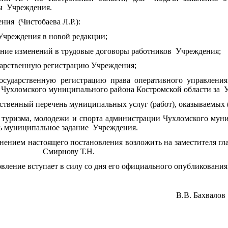
ы Учреждения.
я (Чистобаева Л.Р.):
реждения в новой редакции;
ие изменений в трудовые договоры работников Учреждения;
рственную регистрацию Учреждения;
арственную регистрацию права оперативного управления
 Чухломского муниципального района Костромской области за 
ственный перечень муниципальных услуг (работ), оказываемы
уризма, молодежи и спорта администрации Чухломского муниц
ь муниципальное задание Учреждения.
ением настоящего постановления возложить на заместителя г
сти Смирнову Т.Н.
ение вступает в силу со дня его официального опубликования
го района В.В. Бахвалов