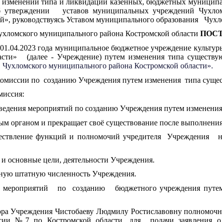
и, изменении типа и ликвидации казенных, бюджетных муници
об утверждении уставов муниципальных учреждений Чухлом
й», руководствуясь Уставом муниципального образования Чух
ского муниципального района Костромской области
ПОСТ
1.04.2023 года муниципальное бюджетное учреждение культур
асти» (далее - Учреждение) путем изменения типа существу
 Чухломского муниципального района Костромской области».
миссии по созданию Учреждения путем изменения типа сущес
миссия:
ведения мероприятий по
созданию Учреждения путем изменения
м органом и прекращает своё существование после выполнения
вление функций и полномочий учредителя Учреждения на 
 основные цели, деятельности Учреждения.
ую штатную численность Учреждения.
роприятий по созданию бюджетного учреждения путем из
ра Учреждения
Чистобаеву Людмилу Ростиславовну
полномочн
сии №7 по Костромской области
,
для подачи заявления о 