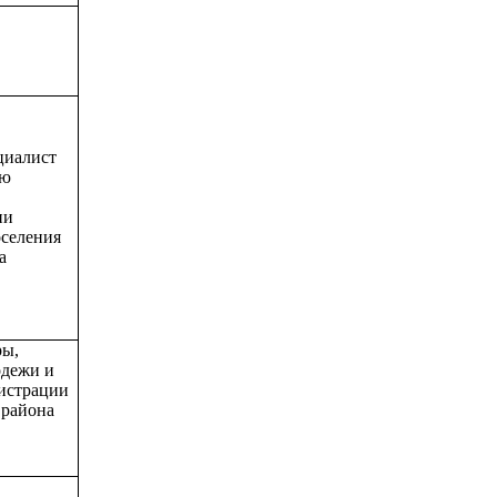
циалист
ию
ии
оселения
а
ры,
одежи и
истрации
 района