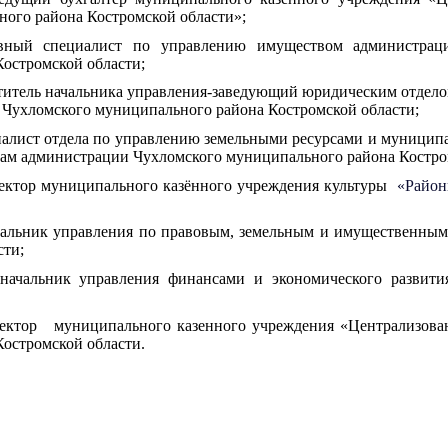
ого района Костромской области»;
й специалист по управлению имуществом администрации
остромской области;
итель начальника управления-заведующий юридическим отдело
Чухломского муниципального района Костромской области;
алист отдела по управлению земельными ресурсами и муницип
ам администрации Чухломского муниципального района Костро
ктор муниципального казённого учреждения культуры
«Районн
льник управления по правовым, земельным и имущественным
сти;
льник управления финансами и экономического развития 
тор муниципального казенного учреждения «Централизованн
остромской области.