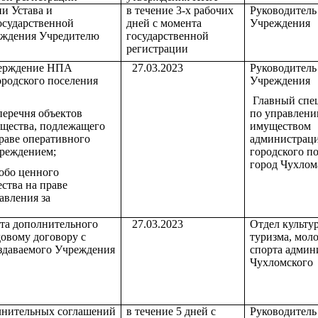
и Устава и
в течение 3-х рабочих
Руководитель
государственной
дней с момента
Учреждения
еждения Учредителю
государственной
регистрации
верждение НПА
27.03.2023
Руководитель
родского поселения
Учреждения
Главный спе
перечня объектов
по управлен
щества, подлежащего
имуществом
раве оперативного
администрац
чреждением;
городского п
город Чухлом
собо ценного
ства на праве
авления за
та дополнительного
27.03.2023
Отдел культу
довому договору с
туризма, мол
здаваемого Учреждения
спорта админ
Чухломского
лнительных соглашений
в течение 5 дней с
Руководитель