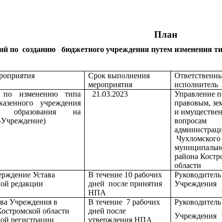
План
ий по созданию бюджетного учреждения путем изменения ти
роприятия
Срок выполнения
Ответственн
мероприятия
исполнитель
по изменению типа
21.03.2023
Управление п
казенного учреждения
правовым, зе
го образования на
и имуществе
-Учреждение)
вопросам
администрац
Чухломског
муниципальн
района Костр
области
ерждение Устава
В течение 10 рабочих
Руководитель
вой редакции
дней после принятия
Учреждения
НПА
ва Учреждения в
В течение 7 рабочих
Руководитель
стромской области
дней после
Учреждения
ной регистрации
утверждения НПА